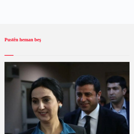
Pustên heman beş