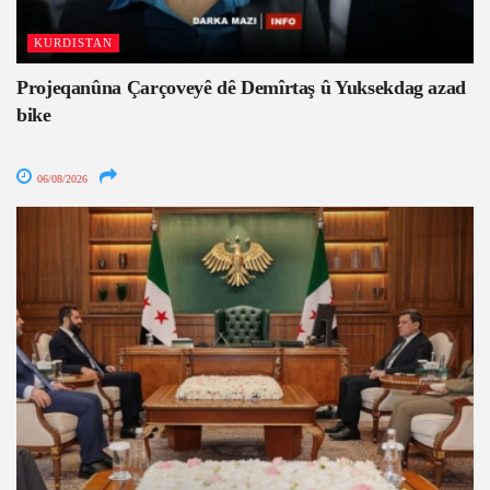
KURDISTAN
Projeqanûna Çarçoveyê dê Demîrtaş û Yuksekdag azad
bike
06/08/2026