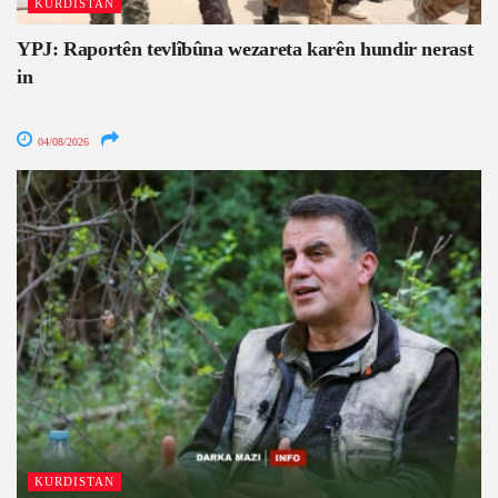
KURDISTAN
YPJ: Raportên tevlîbûna wezareta karên hundir nerast
in
04/08/2026
KURDISTAN