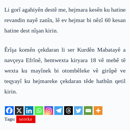
Li gorî agahiyên destê me, hejmara kesên ku hatine
revandin nayê zanîn, lê ev hejmar bi nêzî 60 kesan
hatine dest nîşan kirin.
Êrîşa komên çekdaran li ser Kurdên Mabatayê a
navçeya Efrînê, hemwexta kiryara 18 vê mehê tê
wexta ku mayînek bi otombêleke vê girûpê ve
teqyayî ku hejmareke çekdaran têde hatbûn qetil
kirin.
Tags:
sereke