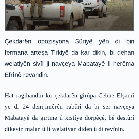
Çekdarên opozisyona Sûriyê yên di bin
fermana arteşa Tirkiyê da kar dikin, bi dehan
welatiyên sivîl ji navçeya Mabatayê li herêma
Efrînê revandin.
Hat ragihandin ku çekdarên girûpa Cebhe Elşamî
ye di 24 demjimêrên rabûrî da bi ser navçeya
Mabatayê da girtine û xistîye dorpêçê, bê destûrî
dikevin malan û li welatiyan diden û di revînin.