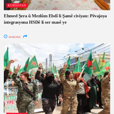
KURDISTAN
Ehmed Şera û Mezlûm Ebdî li Şamê civiyan: Pêvajoya
integrasyona HSDê li ser masê ye
04/08/2026