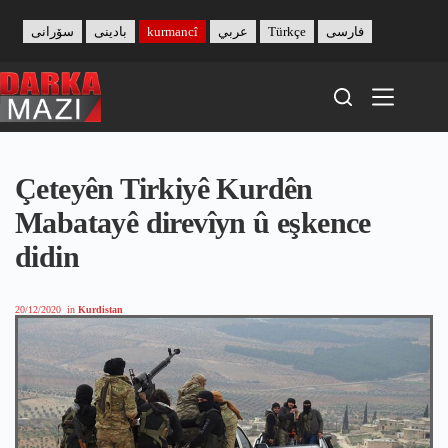
Skip
to
سۆرانی
بادینی
kurmancî
عربي
Türkçe
فارسی
content
Çeteyên Tirkiyê Kurdên
Mabatayê direvîyn û eşkence
didin
20/12/2020
in
Kurdistan