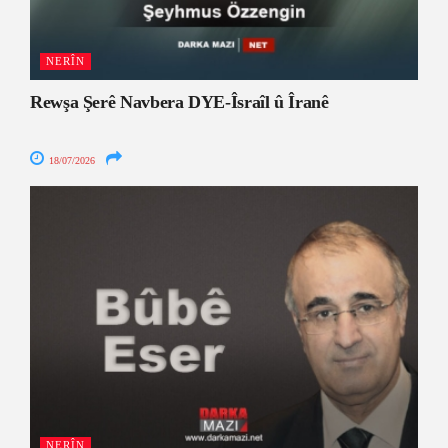
NERÎN
Rewşa Şerê Navbera DYE-Îsraîl û Îranê
18/07/2026
NERÎN