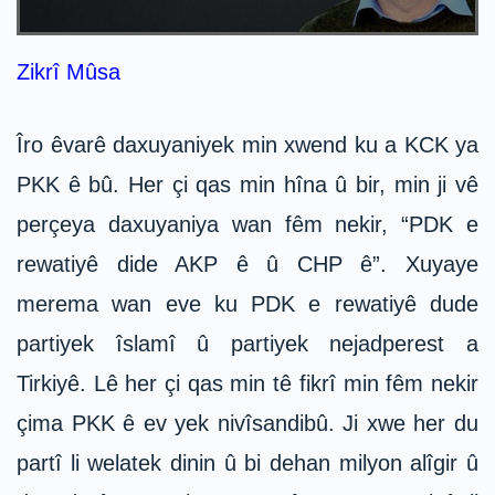
Zikrî Mûsa
Îro êvarê daxuyaniyek min xwend ku a KCK ya
PKK ê bû. Her çi qas min hîna û bir, min ji vê
perçeya daxuyaniya wan fêm nekir, “PDK e
rewatiyê dide AKP ê û CHP ê”. Xuyaye
merema wan eve ku PDK e rewatiyê dude
partiyek îslamî û partiyek nejadperest a
Tirkiyê. Lê her çi qas min tê fikrî min fêm nekir
çima PKK ê ev yek nivîsandibû. Ji xwe her du
partî li welatek dinin û bi dehan milyon alîgir û