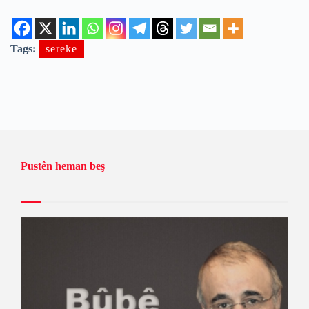
Tags:
sereke
Pustên heman beş