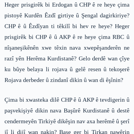
Heger prisgirêk bi Erdogan û CHP ê re heye çima
pistoyê Kurdên Êzdî girtiye û Şengal dagirkiriye?
CHP ê û Êzdîyan ti têkilî bi hev re heye? Heger
prisgirêk bi CHP ê û AKP ê re heye çima RBC û
nîşaneşikênên xwe têxin nava xwepêşanderên ne
razî yên Herêma Kurdistanê? Gelo derdê wan çîye
ku bûye belaya li rojava û gelê resen û tekoşerê
Rojava derbeder û zindanî dikin û wan di êşînin?
Çima bi xwasteka dilê CHP ê û AKP ê tevdigerin û
paşvekişiyê dikin nava Başûrê Kurdistanê û destê
cendermeyên Tirkiyê dikêşin nav axa herêmê û şerî
jî li dijî wan nakin? Başe ger bi Tirkan nawêrin