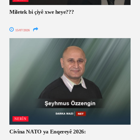
Miletek bi çiyê xwe heye???
15/07/2026
NERÎN
Civîna NATO ya Enqereyê 2026: