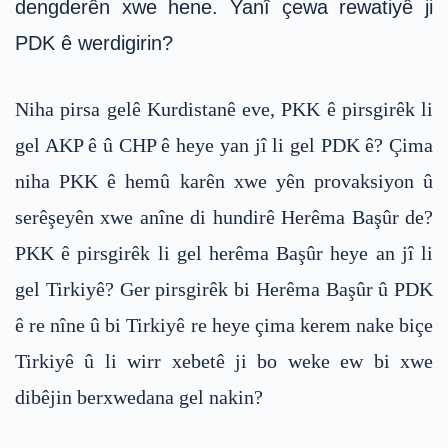
dengderên xwe hene. Yanî çewa rewatiyê ji
PDK ê werdigirin?
Niha pirsa gelê Kurdistanê eve, PKK ê pirsgirêk li
gel AKP ê û CHP ê heye yan jî li gel PDK ê? Çima
niha PKK ê hemû karên xwe yên provaksiyon û
serêşeyên xwe anîne di hundirê Herêma Başûr de?
PKK ê pirsgirêk li gel herêma Başûr heye an jî li
gel Tirkiyê? Ger pirsgirêk bi Herêma Başûr û PDK
ê re nîne û bi Tirkiyê re heye çima kerem nake biçe
Tirkiyê û li wirr xebetê ji bo weke ew bi xwe
dibêjin berxwedana gel nakin?