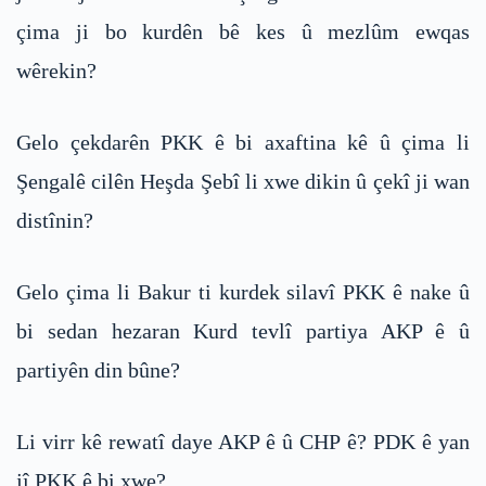
çima ji bo kurdên bê kes û mezlûm ewqas
wêrekin?
Gelo çekdarên PKK ê bi axaftina kê û çima li
Şengalê cilên Heşda Şebî li xwe dikin û çekî ji wan
distînin?
Gelo çima li Bakur ti kurdek silavî PKK ê nake û
bi sedan hezaran Kurd tevlî partiya AKP ê û
partiyên din bûne?
Li virr kê rewatî daye AKP ê û CHP ê? PDK ê yan
jî PKK ê bi xwe?