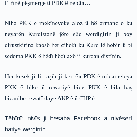
Efrînê pêşmerge û PDK ê nebûn…
Niha PKK e mekîneyeke aloz û bê armanc e ku
neyarên Kurdistanê jêre sûd werdigirin ji boy
dirustkirina kaosê her cihekî ku Kurd lê hebin û bi
sedema PKK ê hêdî hêdî axê ji kurdan distînin.
Her kesek jî li başûr ji kerbên PDK ê micameleya
PKK ê bike û rewatiyê bide PKK ê bila baş
bizanibe rewatî daye AKP ê û CHP ê.
Têbînî: nivîs ji hesaba Facebook a nivêserî
hatiye wergirtin.