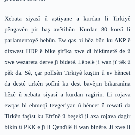
Xebata siyasî û aştiyane a kurdan li Tirkiyê
pêngavên pir baş avêtibûn. Kurdan 80 korsî li
parlamentoyê hebûn. Ew qas bi hêz bûn ku AKP ê
dixwest HDP ê bike şirîka xwe di hikûmetê de û
xwe wezareta derve jî bidetê. Lêbelê ji wan jî têk û
pêk da. Sê, çar polîsên Tirkiyê kuştin û ev hêncet
da destê tirkên şofînî ku dest bavêjin bikaranîna
hêzê û xebata siyasî a kurdan ragirin. Li rojava
ewqas bi ehmeqî tevgeriyan û hêncet û rewatî da
Tirkên faşîst ku Efrînê û beşekî ji axa rojava dagir
bikin û PKK e jî li Qendîlê li wan binêre. Ji xwe li