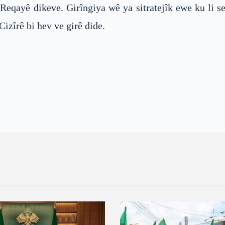
Reqayê dikeve. Girîngiya wê ya sitratejîk ewe ku li s
izîrê bi hev ve girê dide.