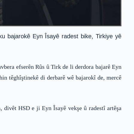
ku bajarokê Eyn Îsayê radest bike, Tirkiye yê
avbera efserên Rûs û Tirk de li derdora bajarê Eyn
ghin têghîştinekê di derbarê wê bajarokî de, mercê
n, divêt HSD e ji Eyn Îsayê vekşe û radestî artêşa