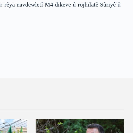
er rêya navdewletî M4 dikeve û rojhilatê Sûriyê û