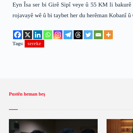
Eyn Îsa ser bi Girê Sipî veye û 55 KM li bakurê 
rojavayê wê û bi taybet her du herêman Kobanî û C
Tags:
sereke
Pustên heman beş