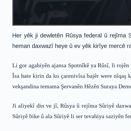
Her yêk ji dewletên Rûsya federal û rejîma S
heman daxwazî heye û ev yêk kirîye mercê rag
Li gor agahiyên ajansa Spotnîkê ya Rûsî, li rojên
Îsa hate kirin da ku çarenivîsa bajêr were nîqaş 
vekşandina temama Şervanên Hêzên Suraya Demokr
Ji aliyekî din ve jî, Rûsya û rejîma Sûriyê daxwa
Sûriyê bike û ala Sûriyê li ser tevahiya saziyên fe