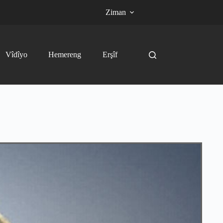
Ziman
Vîdîyo
Hemereng
Erşîf