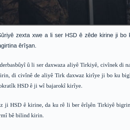
ûriyê zexta xwe a li ser HSD ê zêde kirine ji bo 
irtina êrîşan.
 derbasbûyî û li ser daxwaza aliyê Tirkiyê, civînek di n
kirin, di civînê de aliyê Tirk daxwaz kirîye ji bo ku bi
atîk HSD ê ji wî bajarokî kirîye.
z ji HSD ê kirine, da ku rê li ber êrîşên Tirkiyê bigri
rmî bê bilind kirin.