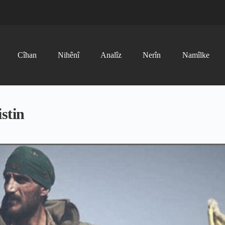
Cîhan
Nihênî
Analîz
Nerîn
Namîlke
stin