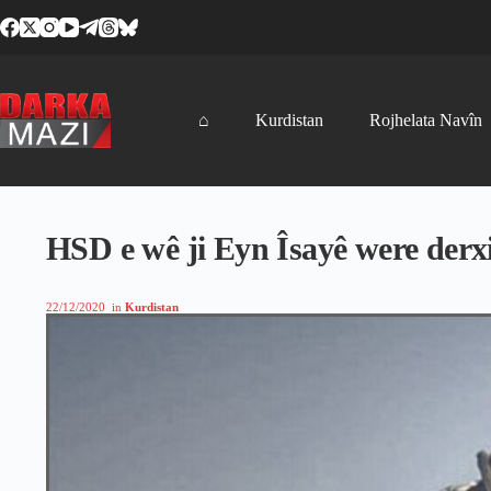
Skip
to
content
⌂
Kurdistan
Rojhelata Navîn
HSD e wê ji Eyn Îsayê were derxi
22/12/2020
in
Kurdistan