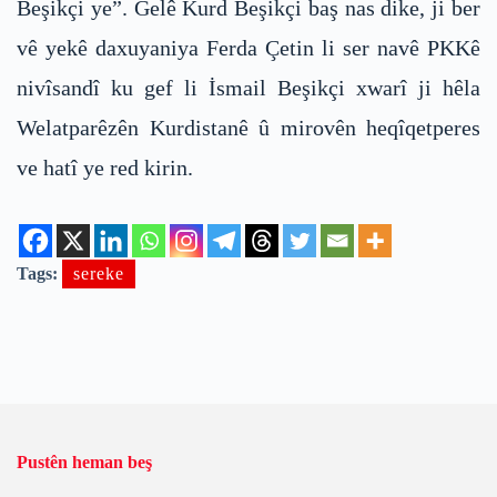
Beşikçi ye”. Gelê Kurd Beşikçi baş nas dike, ji ber
vê yekê daxuyaniya Ferda Çetin li ser navê PKKê
nivîsandî ku gef li İsmail Beşikçi xwarî ji hêla
Welatparêzên Kurdistanê û mirovên heqîqetperes
ve hatî ye red kirin.
Tags:
sereke
Pustên heman beş