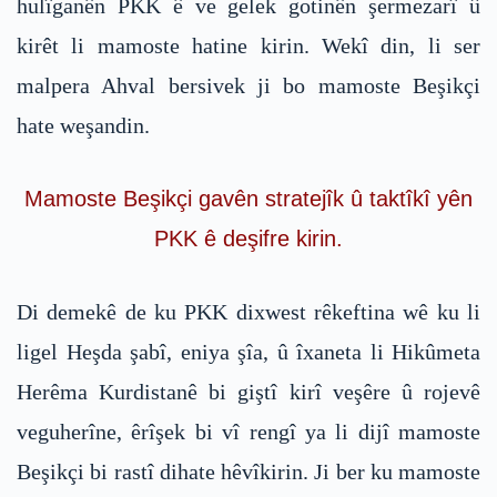
hulîganên PKK ê ve gelek gotinên şermezarî û
kirêt li mamoste hatine kirin. Wekî din, li ser
malpera Ahval bersivek ji bo mamoste Beşikçi
hate weşandin.
Mamoste Beşikçi gavên stratejîk û taktîkî yên
PKK ê deşifre kirin.
Di demekê de ku PKK dixwest rêkeftina wê ku li
ligel Heşda şabî, eniya şîa, û îxaneta li Hikûmeta
Herêma Kurdistanê bi giştî kirî veşêre û rojevê
veguherîne, êrîşek bi vî rengî ya li dijî mamoste
Beşikçi bi rastî dihate hêvîkirin. Ji ber ku mamoste