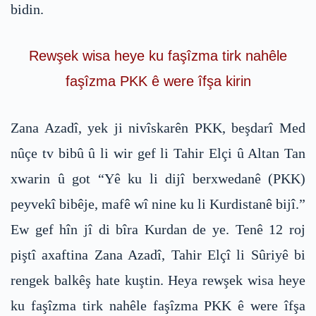
bidin.
Rewşek wisa heye ku faşîzma tirk nahêle
faşîzma PKK ê were îfşa kirin
Zana Azadî, yek ji nivîskarên PKK, beşdarî Med
nûçe tv bibû û li wir gef li Tahir Elçi û Altan Tan
xwarin û got “Yê ku li dijî berxwedanê (PKK)
peyvekî bibêje, mafê wî nine ku li Kurdistanê bijî.”
Ew gef hîn jî di bîra Kurdan de ye. Tenê 12 roj
piştî axaftina Zana Azadî, Tahir Elçî li Sûriyê bi
rengek balkêş hate kuştin. Heya rewşek wisa heye
ku faşîzma tirk nahêle faşîzma PKK ê were îfşa