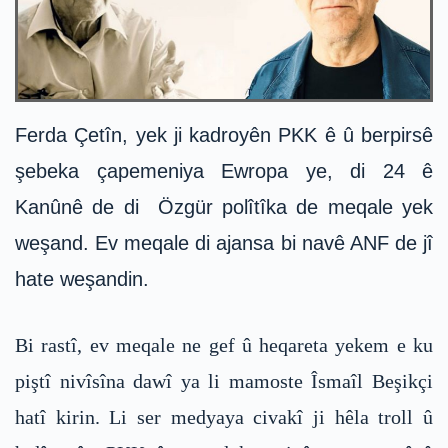
Ferda Çetîn, yek ji kadroyên PKK ê û berpirsê
şebeka çapemeniya Ewropa ye, di 24 ê
Kanûnê de di Özgür polîtîka de meqale yek
weşand. Ev meqale di ajansa bi navê ANF de jî
hate weşandin.
Bi rastî, ev meqale ne gef û heqareta yekem e ku
piştî nivîsîna dawî ya li mamoste Îsmaîl Beşikçi
hatî kirin. Li ser medyaya civakî ji hêla troll û