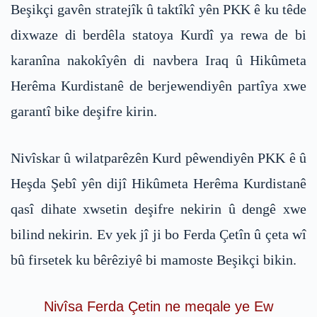
Beşikçi gavên stratejîk û taktîkî yên PKK ê ku têde
dixwaze di berdêla statoya Kurdî ya rewa de bi
karanîna nakokîyên di navbera Iraq û Hikûmeta
Herêma Kurdistanê de berjewendiyên partîya xwe
garantî bike deşifre kirin.
Nivîskar û wilatparêzên Kurd pêwendiyên PKK ê û
Heşda Şebî yên dijî Hikûmeta Herêma Kurdistanê
qasî dihate xwsetin deşifre nekirin û dengê xwe
bilind nekirin. Ev yek jî ji bo Ferda Çetîn û çeta wî
bû firsetek ku bêrêziyê bi mamoste Beşikçi bikin.
Nivîsa Ferda Çetin ne meqale ye Ew