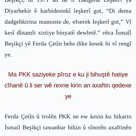
Diyarbekir ê karbidestekî leşkerî got, “Di dema
dadgehkirina mamoste de, efserek leşkerî got,” Vî
kesî dînamît xistiye binyatê dewletê.” vêca Îsmaîl
Beşikçi yê Ferda Çetîn behs dike kesek bi vî rengî
ye.
Ma PKK saziyeke pîroz e ku ji bihuştê hatiye
cîhanê û li ser wê rexne kirin an axaftin qedexe
ye
Ferda Çetîn û trolên PKK ne ew kesin ku bikarin
İsmail Beşikçi tawanbar bikin û sînorên axaftinên