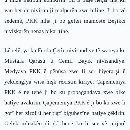
van her du nivîsan ji malperên xwe hilîne. Ji bo vê
sedemê, PKK niha ji bo gefên mamoste Beşikçi
nivîskarên nenas bikar tîne.
Lêbelê, ya ku Ferda Çetîn nivîsandiye tê wateya ku
Mustafa Qarasu û Cemil Bayık nivîsandiye.
Medyaya PKK ê pênûsa xwe li ser hiyerarşî û
yekdengîya wisa hişk rêxistin kiriye. Çapemeniya
PKK ê ne tenê ji bo ku propagandaya xwe bike
hatîye avakirin. Çapemeniya PKK ê ji bo ku xwe li
gorî her zirof û her tiştî biguhezîne hatiye çêkirin.
Gelek mînakên dîrokî hene ku li ser vê mijarê