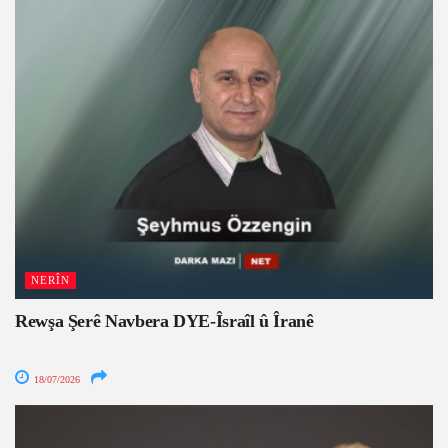
NERÎN
Rewşa Şerê Navbera DYE-Îsraîl û Îranê
18/07/2026