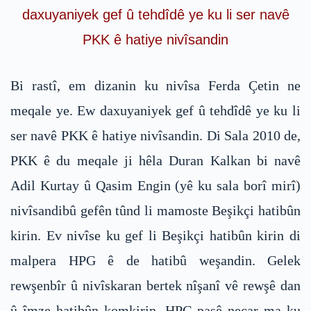
daxuyaniyek gef û tehdîdê ye ku li ser navê
PKK ê hatiye nivîsandin
Bi rastî, em dizanin ku nivîsa Ferda Çetin ne
meqale ye. Ew daxuyaniyek gef û tehdîdê ye ku li
ser navê PKK ê hatiye nivîsandin. Di Sala 2010 de,
PKK ê du meqale ji hêla Duran Kalkan bi navê
Adil Kurtay û Qasim Engin (yê ku sala borî mirî)
nivîsandibû gefên tûnd li mamoste Beşikçi hatibûn
kirin. Ev nivîse ku gef li Beşikçi hatibûn kirin di
malpera HPG ê de hatibû weşandin. Gelek
rewşenbîr û nivîskaran bertek nîşanî vê rewşê dan
û îmze hatibûn komkirin. HPG paşê neçar ma ku