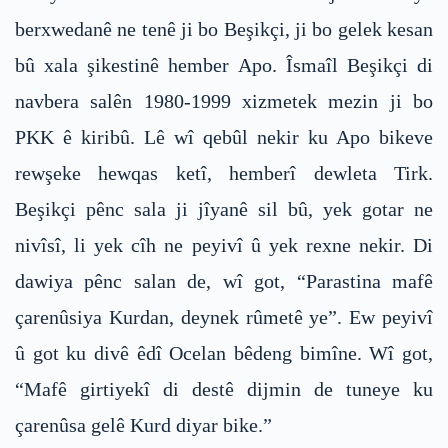
berxwedanê ne tenê ji bo Beşikçi, ji bo gelek kesan
bû xala şikestinê hember Apo. Îsmaîl Beşikçi di
navbera salên 1980-1999 xizmetek mezin ji bo
PKK ê kiribû. Lê wî qebûl nekir ku Apo bikeve
rewşeke hewqas ketî, hemberî dewleta Tirk.
Beşikçi pênc sala ji jîyanê sil bû, yek gotar ne
nivîsî, li yek cîh ne peyivî û yek rexne nekir. Di
dawiya pênc salan de, wî got, “Parastina mafê
çarenûsiya Kurdan, deynek rûmetê ye”. Ew peyivî
û got ku divê êdî Ocelan bêdeng bimîne. Wî got,
“Mafê girtiyekî di destê dijmin de tuneye ku
çarenûsa gelê Kurd diyar bike.”