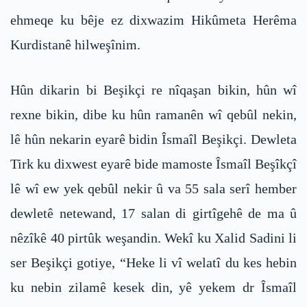
ehmeqe ku bêje ez dixwazim Hikûmeta Herêma
Kurdistanê hilweşînim.
Hûn dikarin bi Beşikçi re nîqaşan bikin, hûn wî
rexne bikin, dibe ku hûn ramanên wî qebûl nekin,
lê hûn nekarin eyarê bidin Îsmaîl Beşikçi. Dewleta
Tirk ku dixwest eyarê bide mamoste Îsmaîl Beşîkçî
lê wî ew yek qebûl nekir û va 55 sala serî hember
dewletê netewand, 17 salan di girtîgehê de ma û
nêzîkê 40 pirtûk weşandin. Wekî ku Xalid Sadini li
ser Beşikçi gotiye, “Heke li vî welatî du kes hebin
ku nebin zilamê kesek din, yê yekem dr Îsmaîl