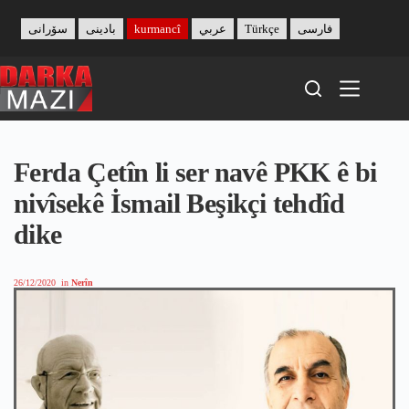
Skip
to
سۆرانی
بادینی
kurmancî
عربي
Türkçe
فارسی
content
Ferda Çetîn li ser navê PKK ê bi
nivîsekê İsmail Beşikçi tehdîd
dike
26/12/2020
in
Nerîn