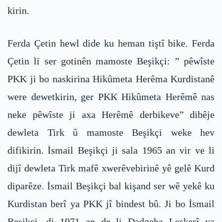
kirin.
Ferda Çetin hewl dide ku heman tiştî bike. Ferda
Çetin li ser gotinên mamoste Beşikçi: ” pêwîste
PKK ji bo naskirina Hikûmeta Herêma Kurdistanê
were dewetkirin, ger PKK Hikûmeta Herêmê nas
neke pêwîste ji axa Herêmê derbikeve” dibêje
dewleta Tirk û mamoste Beşikçi weke hev
difikirin. İsmail Beşikçi ji sala 1965 an vir ve li
dijî dewleta Tirk mafê xwerêvebirinê yê gelê Kurd
diparêze. İsmail Beşikçi bal kişand ser wê yekê ku
Kurdistan berî ya PKK jî bindest bû. Ji bo İsmail
Beşikçi, di 1971 an de li Dadgeha Leşkerî ya