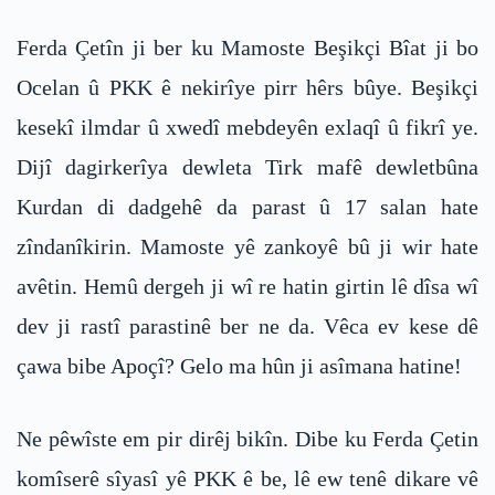
Ferda Çetîn ji ber ku Mamoste Beşikçi Bîat ji bo
Ocelan û PKK ê nekirîye pirr hêrs bûye. Beşikçi
kesekî ilmdar û xwedî mebdeyên exlaqî û fikrî ye.
Dijî dagirkerîya dewleta Tirk mafê dewletbûna
Kurdan di dadgehê da parast û 17 salan hate
zîndanîkirin. Mamoste yê zankoyê bû ji wir hate
avêtin. Hemû dergeh ji wî re hatin girtin lê dîsa wî
dev ji rastî parastinê ber ne da. Vêca ev kese dê
çawa bibe Apoçî? Gelo ma hûn ji asîmana hatine!
Ne pêwîste em pir dirêj bikîn. Dibe ku Ferda Çetin
komîserê sîyasî yê PKK ê be, lê ew tenê dikare vê