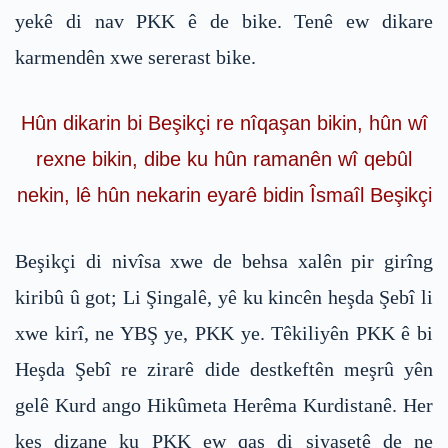
yekê di nav PKK ê de bike. Tenê ew dikare
karmendên xwe sererast bike.
Hûn dikarin bi Beşikçi re nîqaşan bikin, hûn wî
rexne bikin, dibe ku hûn ramanên wî qebûl
nekin, lê hûn nekarin eyarê bidin Îsmaîl Beşikçi
Beşikçi di nivîsa xwe de behsa xalên pir girîng
kiribû û got; Li Şingalê, yê ku kincên heşda Şebî li
xwe kirî, ne YBŞ ye, PKK ye. Têkiliyên PKK ê bi
Heşda Şebî re zirarê dide destkeftên meşrû yên
gelê Kurd ango Hikûmeta Herêma Kurdistanê. Her
kes dizane ku PKK ew qas di siyasetê de ne