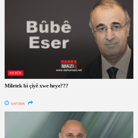
NERÎN
Miletek bi çiyê xwe heye???
15/07/2026