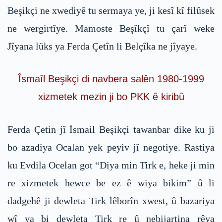
Beşikçi ne xwediyê tu sermaya ye, ji kesî kî filûsek
ne wergirtîye. Mamoste Beşîkçî tu çarî weke
Jîyana lüks ya Ferda Çetîn li Belçîka ne jîyaye.
Îsmaîl Beşikçi di navbera salên 1980-1999
xizmetek mezin ji bo PKK ê kiribû
Ferda Çetin jî İsmail Beşikçi tawanbar dike ku ji
bo azadiya Ocalan yek peyiv jî negotiye. Rastiya
ku Evdila Ocelan got “Diya min Tirk e, heke ji min
re xizmetek hewce be ez ê wiya bikim” û li
dadgehê ji dewleta Tirk lêborîn xwest, û bazariya
wî ya bi dewleta Tirk re û nebijartina rêya