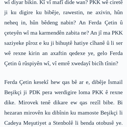
wî diyar bikin. Kî vî mafî dide wan? PKK wê ciretê
ji ku digire ku bibêje, rawestin, ne axivin, hûn
neheq in, hûn bêdeng nabin? An Ferda Çetin û
çeteyên wî ma karmendên zabita ne? An jî ma PKK
saziyeke pîroz e ku ji bihuştê hatiye cîhanê û li ser
wê rexne kirin an axaftin qedexe ye, gelo Ferda
Çetin û rûspiyên wî, vî emrê xwedayî bicîh tînin?
Ferda Çetin kesekî hew qas bê ar e, dibêje İsmail
Beşikçi ji PDK pera werdigire loma PKK ê rexne
dike. Mirovek tenê dikare ew qas rezîl bibe. Bi
hezaran mirovên ku dibînin ku mamoste Beşikçi li
Cadeya Meşutiyet a Stenbolê li benda otobusê ye.