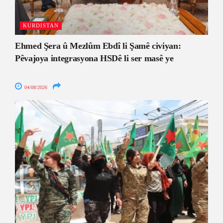
KURDISTAN
Ehmed Şera û Mezlûm Ebdî li Şamê civiyan:
Pêvajoya integrasyona HSDê li ser masê ye
04/08/2026