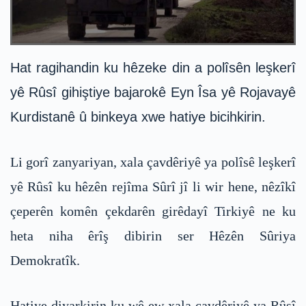
Hat ragihandin ku hêzeke din a polîsên leşkerî
yê Rûsî gihiştiye bajarokê Eyn Îsa yê Rojavayê
Kurdistanê û binkeya xwe hatiye bicihkirin.
Li gorî zanyariyan, xala çavdêriyê ya polîsê leşkerî
yê Rûsî ku hêzên rejîma Sûrî jî li wir hene, nêzîkî
çeperên komên çekdarên girêdayî Tirkiyê ne ku
heta niha êrîş dibirin ser Hêzên Sûriya
Demokratîk.
Hatiye diyarkirin ku wê ew xala çavdêriyê ya Rûsî