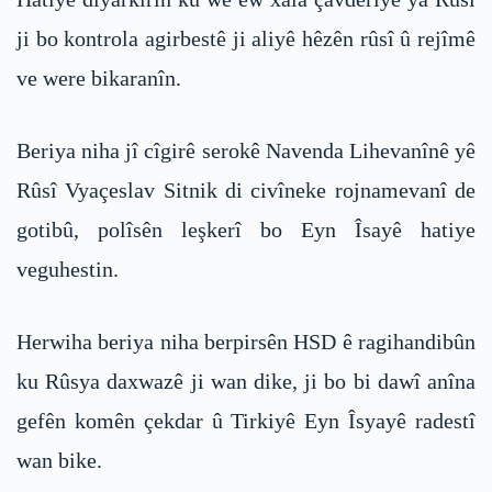
ji bo kontrola agirbestê ji aliyê hêzên rûsî û rejîmê
ve were bikaranîn.
Beriya niha jî cîgirê serokê Navenda Lihevanînê yê
Rûsî Vyaçeslav Sitnik di civîneke rojnamevanî de
gotibû, polîsên leşkerî bo Eyn Îsayê hatiye
veguhestin.
Herwiha beriya niha berpirsên HSD ê ragihandibûn
ku Rûsya daxwazê ji wan dike, ji bo bi dawî anîna
gefên komên çekdar û Tirkiyê Eyn Îsyayê radestî
wan bike.