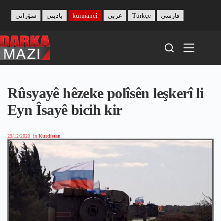
Skip
to
سۆرانی
بادینی
kurmancî
عربي
Türkçe
فارسی
content
Rûsyayê hêzeke polîsên leşkerî li
Eyn Îsayê bicih kir
29/12/2020
in
Kurdistan