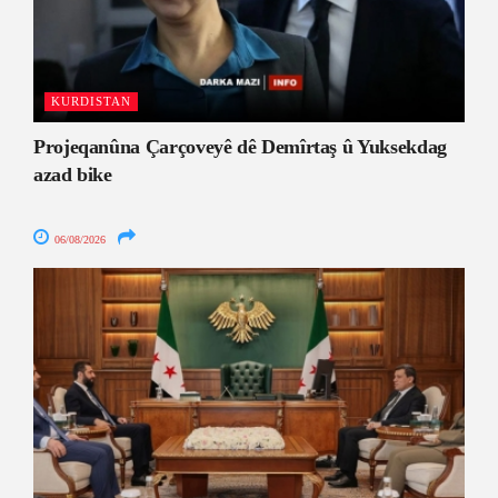
KURDISTAN
Projeqanûna Çarçoveyê dê Demîrtaş û Yuksekdag
azad bike
06/08/2026