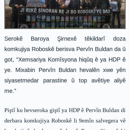
Serokê Baroya Şirnexê têkildarî doza
komkujiya Roboskê berisva Pervîn Buldan da û
got, “Xemsariya Komîsyona hiqûq ê ya HDP ê
ye. Mixabin Pervîn Buldan hevalên xwe yên
siyasetmedar parastine û top avêtiye aliyê
me.”
Piştî ku hevseroka giştî ya HDP ê Pervîn Buldan di
derbara komkujiya Roboskê li 9emîn salvegera vê