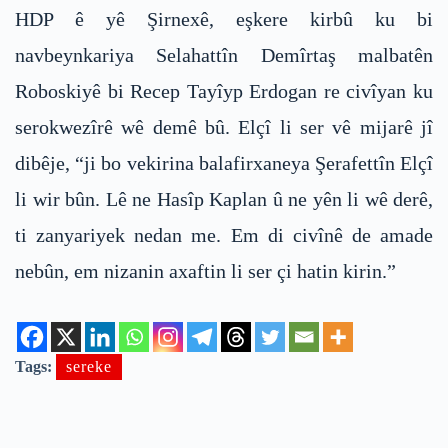
HDP ê yê Şirnexê, eşkere kirbû ku bi
navbeynkariya Selahattîn Demîrtaş malbatên
Roboskiyê bi Recep Tayîyp Erdogan re civîyan ku
serokwezîrê wê demê bû. Elçî li ser vê mijarê jî
dibêje, “ji bo vekirina balafirxaneya Şerafettîn Elçî
li wir bûn. Lê ne Hasîp Kaplan û ne yên li wê derê,
ti zanyariyek nedan me. Em di civînê de amade
nebûn, em nizanin axaftin li ser çi hatin kirin.”
Tags:
sereke