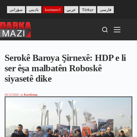
Skip
to
سۆرانی
بادینی
kurmancî
عربي
Türkçe
فارسی
content
Serokê Baroya Şirnexê: HDP e li
ser êşa malbatên Roboskê
siyasetê dike
30/12/2020
in
Kurdistan