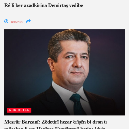
Rê li ber azadkirina Demirtaş vedibe
08/08/2026
KURDISTAN
Mesrûr Barzanî: Zêdetirî hezar êrîşên bi dron û