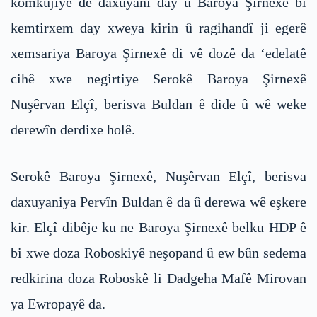
komkujiyê de daxuyanî day û Baroya Şirnexê bi
kemtirxem day xweya kirin û ragihandî ji egerê
xemsariya Baroya Şirnexê di vê dozê da ‘edelatê
cihê xwe negirtiye Serokê Baroya Şirnexê
Nuşêrvan Elçî, berisva Buldan ê dide û wê weke
derewîn derdixe holê.
Serokê Baroya Şirnexê, Nuşêrvan Elçî, berisva
daxuyaniya Pervîn Buldan ê da û derewa wê eşkere
kir. Elçî dibêje ku ne Baroya Şirnexê belku HDP ê
bi xwe doza Roboskiyê neşopand û ew bûn sedema
redkirina doza Roboskê li Dadgeha Mafê Mirovan
ya Ewropayê da.