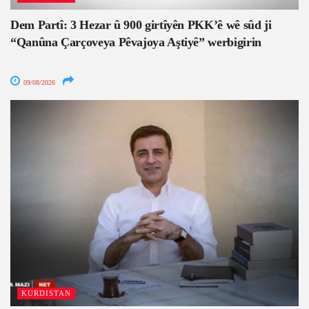
Dem Partî: 3 Hezar û 900 girtîyên PKK’ê wê sûd ji
“Qanûna Çarçoveya Pêvajoya Aştiyê” werbigirin
09/08/2026
KURDISTAN