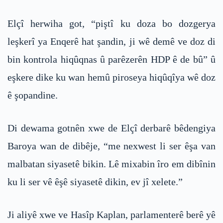
Elçî herwiha got, “piştî ku doza bo dozgerya
leşkerî ya Enqerê hat şandin, ji wê demê ve doz di
bin kontrola hiqûqnas û parêzerên HDP ê de bû” û
eşkere dike ku wan hemû piroseya hiqûqîya wê doz
ê şopandine.
Di dewama gotnên xwe de Elçî derbarê bêdengiya
Baroya wan de dibêje, “me nexwest li ser êşa van
malbatan siyasetê bikin. Lê mixabin îro em dibînin
ku li ser vê êşê siyasetê dikin, ev jî xelete.”
Ji aliyê xwe ve Hasîp Kaplan, parlamenterê berê yê