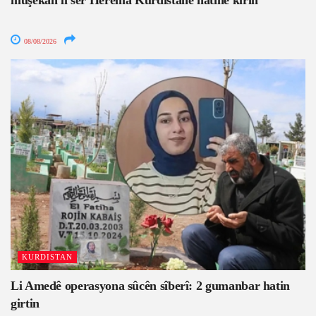
mûşekan li ser Herêma Kurdistanê hatine kirin
08/08/2026
KURDISTAN
Li Amedê operasyona sûcên sîberî: 2 gumanbar hatin
girtin