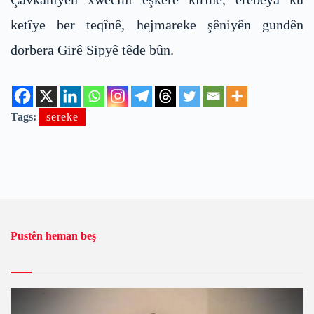
ketîye ber teqînê, hejmareke şêniyên gundên
dorbera Girê Sipyê têde bûn.
Tags:
sereke
Pustên heman beş