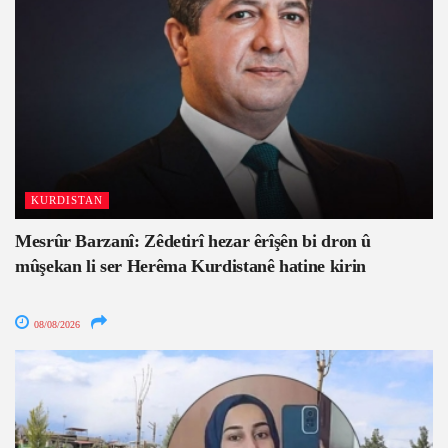
KURDISTAN
Mesrûr Barzanî: Zêdetirî hezar êrîşên bi dron û
mûşekan li ser Herêma Kurdistanê hatine kirin
08/08/2026