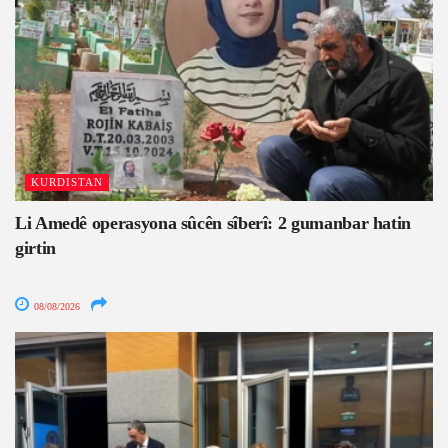
KURDISTAN
Li Amedê operasyona sûcên sîberî: 2 gumanbar hatin
girtin
08/08/2026