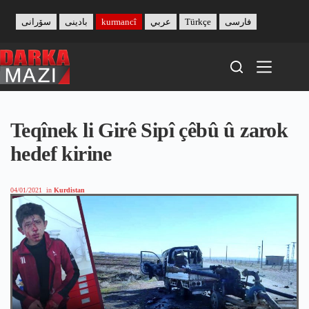
Skip
to
سۆرانی
بادینی
kurmancî
عربي
Türkçe
فارسی
content
Teqînek li Girê Sipî çêbû û zarok
hedef kirine
04/01/2021
in
Kurdistan