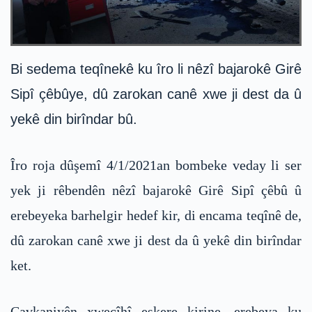
Bi sedema teqînekê ku îro li nêzî bajarokê Girê
Sipî çêbûye, dû zarokan canê xwe ji dest da û
yekê din birîndar bû.
Îro roja dûşemî 4/1/2021an bombeke veday li ser
yek ji rêbendên nêzî bajarokê Girê Sipî çêbû û
erebeyeka barhelgir hedef kir, di encama teqînê de,
dû zarokan canê xwe ji dest da û yekê din birîndar
ket.
Çavkaniyên xwecîhî eşkere kirine, erebeya ku