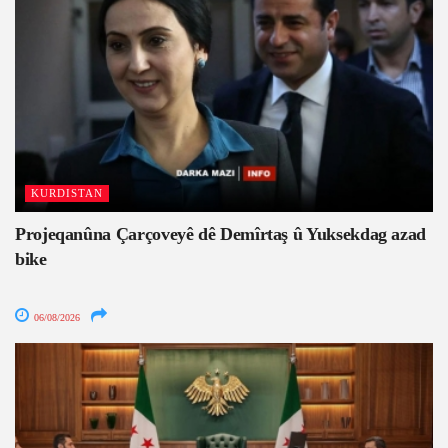
KURDISTAN
Projeqanûna Çarçoveyê dê Demîrtaş û Yuksekdag azad
bike
06/08/2026