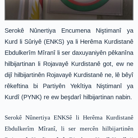
Serokê Nûnertiya Encumena Niştimanî ya
Kurd li Sûriyê (ENKS) ya li Herêma Kurdistanê
Ebdulkerîm Mîranî li ser daxuyaniyên pêkanîna
hilbijartinan li Rojavayê Kurdistanê got, ew ne
dijî hilbijartinên Rojavayê Kurdistanê ne, lê bêyî
rêkeftina bi Partiyên Yekîtiya Niştimanî ya
Kurdî (PYNK) re ew beşdarî hilbijartinan nabin.
Serokê Nûnertiya ENKSê li Herêma Kurdistanê
Ebdulkerîm Mîranî, li ser mercên hilbijartinên