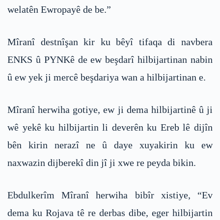
welatên Ewropayê de be.”
Mîranî destnîşan kir ku bêyî tifaqa di navbera
ENKS û PYNKê de ew beşdarî hilbijartinan nabin
û ew yek ji mercê beşdariya wan a hilbijartinan e.
Mîranî herwiha gotiye, ew ji dema hilbijartinê û ji
wê yekê ku hilbijartin li deverên ku Ereb lê dijîn
bên kirin nerazî ne û daye xuyakirin ku ew
naxwazin dijberekî din jî ji xwe re peyda bikin.
Ebdulkerîm Mîranî herwiha bibîr xistiye, “Ev
dema ku Rojava tê re derbas dibe, eger hilbijartin