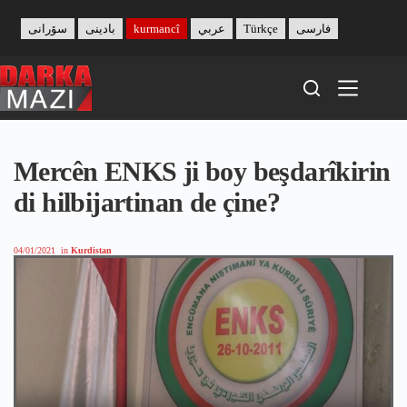
Skip
to
سۆرانی
بادینی
kurmancî
عربي
Türkçe
فارسی
content
Mercên ENKS ji boy beşdarîkirin
di hilbijartinan de çine?
04/01/2021
in
Kurdistan