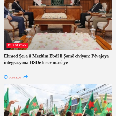
KURDISTAN
Ehmed Şera û Mezlûm Ebdî li Şamê civiyan: Pêvajoya
integrasyona HSDê li ser masê ye
04/08/2026