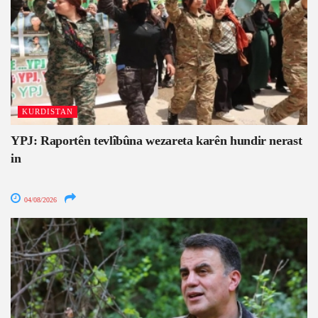
KURDISTAN
YPJ: Raportên tevlîbûna wezareta karên hundir nerast
in
04/08/2026