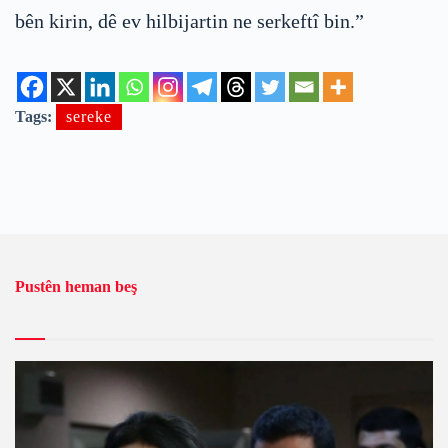
bên kirin, dê ev hilbijartin ne serkeftî bin.”
Tags:
sereke
Pustên heman beş