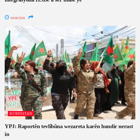
04/08/2026
KURDISTAN
YPJ: Raportên tevlîbûna wezareta karên hundir nerast
in