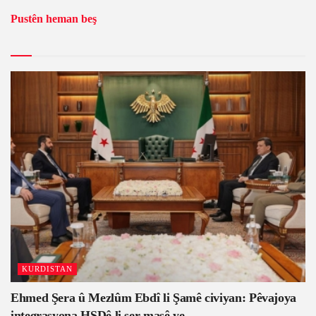
Pustên heman beş
KURDISTAN
Ehmed Şera û Mezlûm Ebdî li Şamê civiyan: Pêvajoya
integrasyona HSDê li ser masê ye