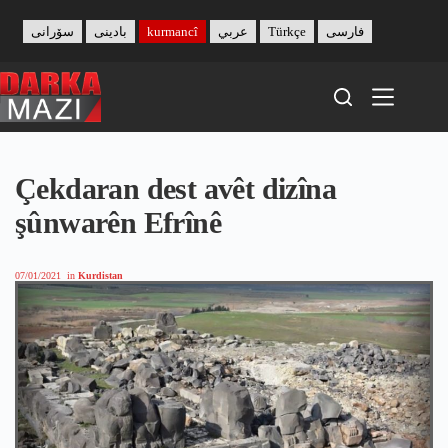
Skip
to
سۆرانی
بادینی
kurmancî
عربي
Türkçe
فارسی
content
Çekdaran dest avêt dizîna
şûnwarên Efrînê
07/01/2021
in
Kurdistan