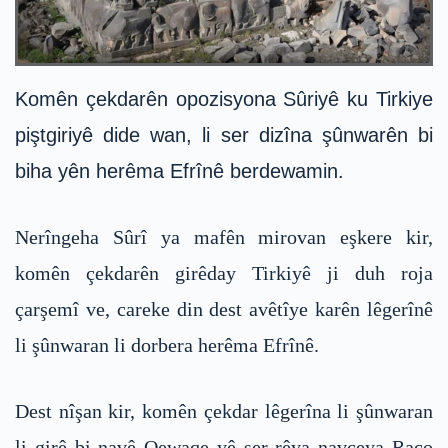
Komên çekdarên opozisyona Sûriyê ku Tirkiye
piştgiriyê dide wan, li ser dizîna şûnwarên bi
biha yên herêma Efrînê berdewamin.
Nerîngeha Sûrî ya mafên mirovan eşkere kir,
komên çekdarên girêday Tirkiyê ji duh roja
çarşemî ve, careke din dest avêtîye karên lêgerînê
li şûnwaran li dorbera herêma Efrînê.
Dest nîşan kir, komên çekdar lêgerîna li şûnwaran
li girê bi navê Qewaqe yê ser rêya navçeya Raco