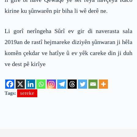
kirine ku şûnwarên pir biha li wê derê ne.
Li gorî nerîngeha Sûrî ev gir di naverasta sala
2019an de rastî hejmareke diziyên şûnwaran ji hêla
komên çekdar ve hatîye û ev yêk careke din ji duh
ve dest pê kirîye
Tags:
sereke