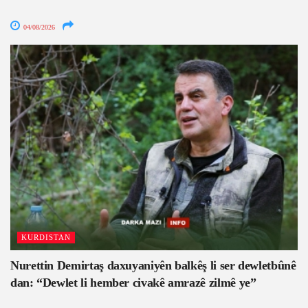
04/08/2026
KURDISTAN
Nurettin Demirtaş daxuyaniyên balkêş li ser dewletbûnê
dan: “Dewlet li hember civakê amrazê zilmê ye”