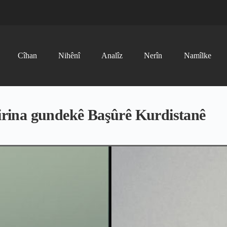
Cîhan
Nihênî
Analîz
Nerîn
Namîlke
rina gundekê Başûrê Kurdistanê