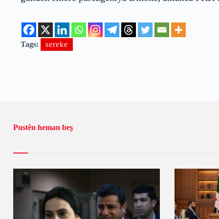
Tags:
sereke
Pustên heman beş