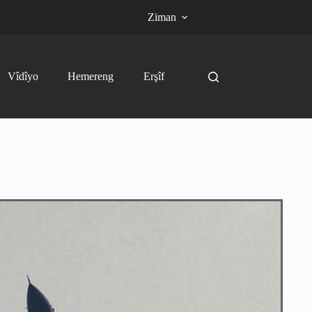
Ziman
Vîdîyo
Hemereng
Erşîf