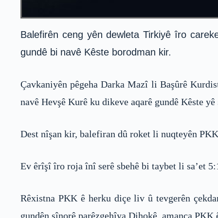
Balefirên ceng yên dewleta Tirkiyê îro careke
gundê bi navê Kêste borodman kir.
Çavkaniyên pêgeha Darka Mazî li Başûrê Kurdistan
navê Hevşê Kurê ku dikeve aqarê gundê Kêste yê 
Dest nîşan kir, balefiran dû roket li nuqteyên PKK
Ev êrîşî îro roja înî serê sbehê bi taybet li sa’et 5
Rêxistna PKK ê herku diçe liv û tevgerên çekdar
gundên sînorê parêzgehîya Dihokê, amanca PKK ê 