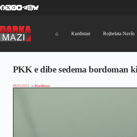
Skip
to
content
⌂
Kurdistan
Rojhelata Navîn
PKK e dibe sedema bordoman ki
08/01/2021
in
Kurdistan