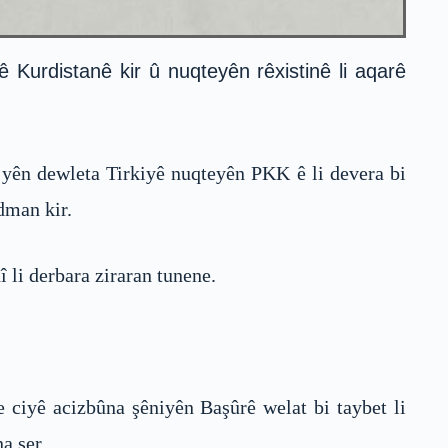
ê Kurdistanê kir û nuqteyên rêxistinê li aqarê
g yên dewleta Tirkiyê nuqteyên PKK ê li devera bi
dman kir.
î li derbara ziraran tunene.
 ciyê acizbûna şêniyên Başûrê welat bi taybet li
a şer.