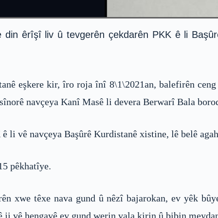
 din êrîşî liv û tevgerên çekdarên PKK ê li Başûr
ê eşkere kir, îro roja înî 8\1\2021an, balefirên cen
sînorê navçeya Kanî Masê li devera Berwarî Bala boro
 ê li vê navçeya Başûrê Kurdistanê xistine, lê belê agah
:15 pêkhatîye.
ên xwe têxe nava gund û nêzî bajarokan, ev yêk bûye
ji vê hengavê ev gund werin vala kirin û bibin meydan