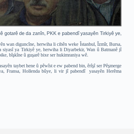
i wê gotarê de da zanîn, PKK e pabendî yasayên Tirkiyê ye,
ên wan diguncîne, herwiha li cihên weke Îstanbul, Îzmîr, Bursa,
iyasî ya Tirkiyê ye, herwiha li Diyarbekir, Wan û Batmanê jî
e, bîşkîne û guşarê bixe ser hukimraniya wê.
sayên taybet hene û pêwîst e ew pabend bin, êrîşî ser Pêşmerge
a, Fransa, Hollenda bûye, li vir jî pabendî yasayên Herêma