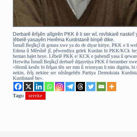
Derbarê êrîşên alîgirên PKK ê li ser wî, nivîskarê naskir
lêbelê yasayên Herêma Kurdistanê binpê dike.
Îsmaîl Beşîkçî di gotara xwe ya do de diyar kiriye, PKK e li w
Edena û Mêrsînê jî, pêwendiya gelek Kurdan bi PKK/KCk heye 
heman halet heye. Lêbelê PKK e/ KCK e pabendî yasa û qeware
Herwiha Îsmaîl Beşîkçî derbarê dijayetiya PKK ê beramber xwe
«Hemû kesên bi êrîşan tên ser min û rexneyan li min digirin, 
nekin, êrîş nekine ser nûsîngehên Partiya Demokrata Kurdi
Kurdistanê be».
Tags:
sereke