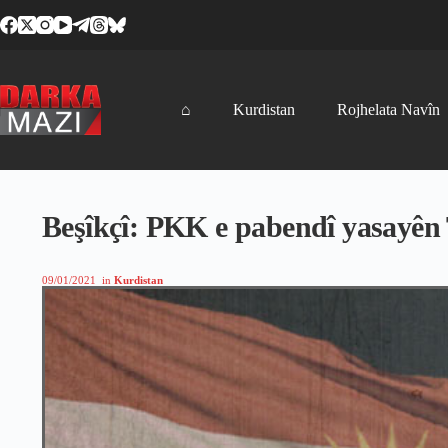
Skip
to
content
⌂
Kurdistan
Rojhelata Navîn
Beşîkçî: PKK e pabendî yasayên T
09/01/2021
in
Kurdistan