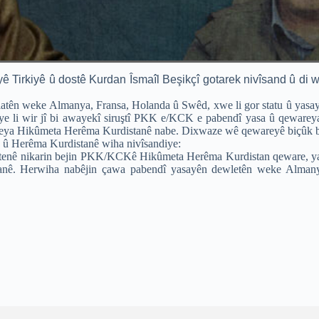
î yê Tirkiyê û dostê Kurdan Îsmaîl Beşikçî gotarek nivîsand û d
elatên weke Almanya, Fransa, Holanda û Swêd, xwe li gor statu û yasay
li wir jî bi awayekî siruştî PKK e/KCK e pabendî yasa û qewareya s
ya Hikûmeta Herêma Kurdistanê nabe. Dixwaze wê qewareyê biçûk bik
 û Herêma Kurdistanê wiha nivîsandiye:
bi tenê nikarin bejin PKK/KCKê Hikûmeta Herêma Kurdistan qeware, ya
stanê. Herwiha nabêjin çawa pabendî yasayên dewletên weke Almany