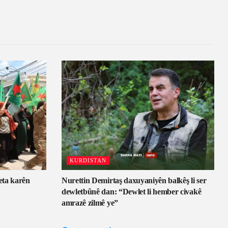
KURDISTAN
eta karên
Nurettin Demirtaş daxuyaniyên balkêş li ser
dewletbûnê dan: “Dewlet li hember civakê
amrazê zilmê ye”