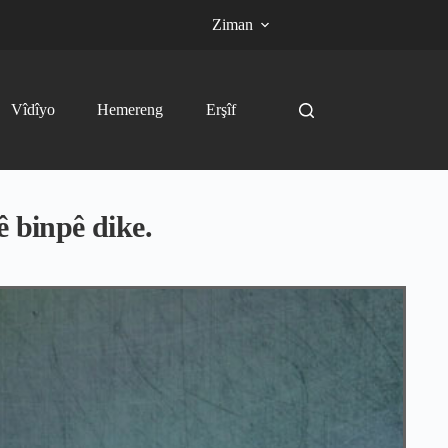
Ziman
Vîdîyo
Hemereng
Erşîf
ê binpê dike.