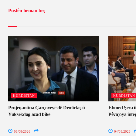
Pustên heman beş
KURDISTAN
KURDISTAN
Projeqanûna Çarçoveyê dê Demîrtaş û
Ehmed Şera û
Yuksekdag azad bike
Pêvajoya inte
06/08/2026
04/08/2026