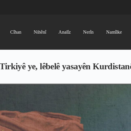
Cîhan
Nihênî
Analîz
Nerîn
Namîlke
irkiyê ye, lêbelê yasayên Kurdistan