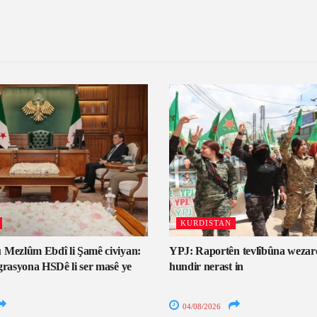
KURDISTAN
 Mezlûm Ebdî li Şamê civiyan:
YPJ: Raportên tevlîbûna wezar
grasyona HSDê li ser masê ye
hundir nerast in
04/08/2026