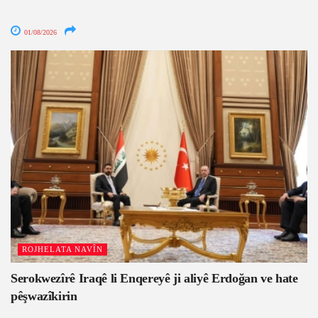
01/08/2026
ROJHELATA NAVÎN
Serokwezîrê Iraqê li Enqereyê ji aliyê Erdoğan ve hate
pêşwazîkirin