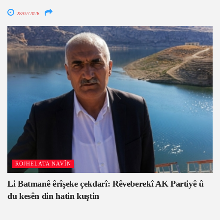
28/07/2026
ROJHELATA NAVÎN
Li Batmanê êrîşeke çekdarî: Rêveberekî AK Partiyê û
du kesên din hatin kuştin