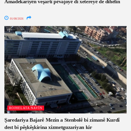
Amadekariyên veşartî pêvajoyê di xetereyê de dihêlin
01/08/2026
ROJHELATA NAVÎN
Şaredariya Bajarê Mezin a Stenbolê bi zimanê Kurdî
dest bi pêşkêşkirina xizmetguzariyan kir