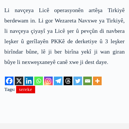
Li navçeya Licê operasyonên artêşa Tirkiyê
berdewam in. Li gor Wezareta Navxwe ya Tirkiyê,
li navçeya çiyayî ya Licê şer û pevçûn di navbera
leşker û gerîlayên PKKê de derketiye û 3 leşker
birîndar bûne, lê ji ber birîna yekî ji wan giran
bûye li nexweşxaneyê canê xwe ji dest daye.
Tags:
sereke