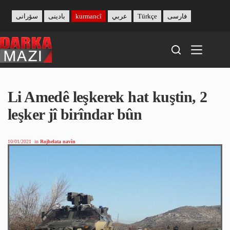
Skip
to
سۆرانی
بادینی
kurmancî
عربي
Türkçe
فارسی
content
Li Amedê leşkerek hat kuştin, 2
leşker jî birîndar bûn
10/01/2021
in
Rojhelata navîn