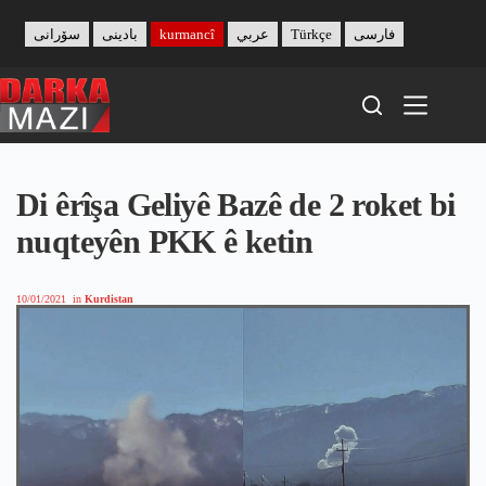
Skip
to
سۆرانی
بادینی
kurmancî
عربي
Türkçe
فارسی
content
Di êrîşa Geliyê Bazê de 2 roket bi
nuqteyên PKK ê ketin
10/01/2021
in
Kurdistan