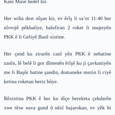
Kanî Masê hedef kir.
Her wiha dest nîşan kir, ev êrîş li sa’et 11:40 ber
nîvrojê pêkhatîye, balefiran 2 roket li nuqteyên
PKK ê li Geliyê Bazê xistine.
Her çend ku zirarên canî yên PKK ê nehatine
zanîn, lê belê li gor dîmenên êrîşê ku ji çavkaniyên
me li Başûr hatine şandin, domaneke mezin li ciyê
ketina roketan beriz bûye.
Rêxistina PKK ê her ku diçe hereketa çekdarên
xwe têxe nava gund û nêzî bajarokan, ev yêk bi