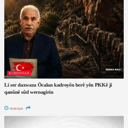
KURDISTAN
Li ser daxwaza Öcalan kadroyên berê yên PKKê ji
qanûnê sûd wernagirin
09/08/2026