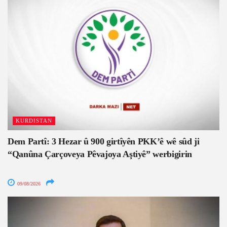
KURDISTAN
Dem Partî: 3 Hezar û 900 girtîyên PKK’ê wê sûd ji
“Qanûna Çarçoveya Pêvajoya Aştiyê” werbigirin
09/08/2026