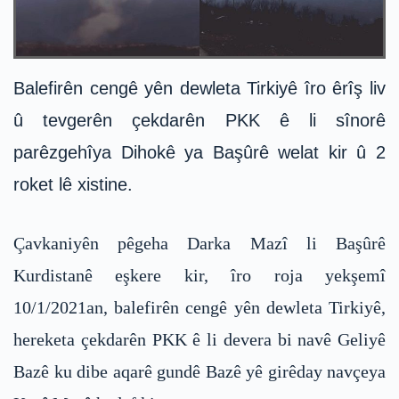
Balefirên cengê yên dewleta Tirkiyê îro êrîş liv
û tevgerên çekdarên PKK ê li sînorê
parêzgehîya Dihokê ya Başûrê welat kir û 2
roket lê xistine.
Çavkaniyên pêgeha Darka Mazî li Başûrê
Kurdistanê eşkere kir, îro roja yekşemî
10/1/2021an, balefirên cengê yên dewleta Tirkiyê,
hereketa çekdarên PKK ê li devera bi navê Geliyê
Bazê ku dibe aqarê gundê Bazê yê girêday navçeya