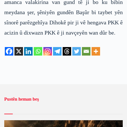
amanca valakirina van gund tê ji bo ku bibin
meydana şer, şêniyên gundên Başûr bi taybet yên
sînorê parêzgehîya Dihokê pir ji vê hengava PKK ê
acizin û dixwazn PKK ê ji navçeyên wan dûr be.
Pustên heman beş