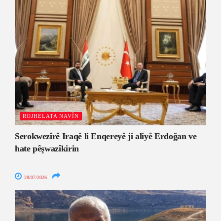
ROJHELATA NAVÎN
Serokwezîrê Iraqê li Enqereyê ji aliyê Erdoğan ve
hate pêşwazîkirin
28/07/2026