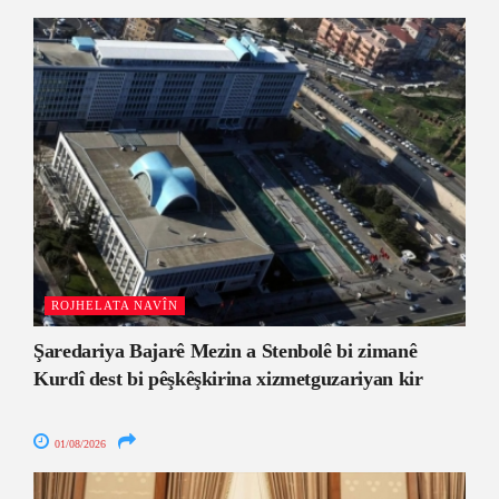
ROJHELATA NAVÎN
Şaredariya Bajarê Mezin a Stenbolê bi zimanê
Kurdî dest bi pêşkêşkirina xizmetguzariyan kir
01/08/2026