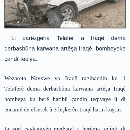
Li parêzgeha Telafer a Iraqê dema
derbasbûna karwana artêşa Iraqê, bombeyeke
çandî teqiya.
Wezareta Navxwe ya Iraqê ragihandin ku li
Telaferê dema derbasbûna karwana artêşa Iraqê
bombeya ku berê hatibû çandin teqiyaye û di
encamê de efserek û 3 leşkerên Iraqê hatin kuştin.
Li gorî çavkaniyên medyayî ji herêma teqînê, di