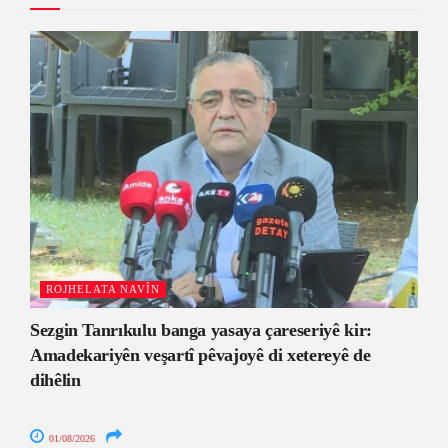
ROJHELATA NAVÎN
Sezgin Tanrıkulu banga yasaya çareseriyê kir:
Amadekariyên veşartî pêvajoyê di xetereyê de
dihêlin
01/08/2026