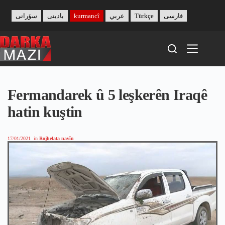
Skip
to
سۆرانی
بادینی
kurmancî
عربي
Türkçe
فارسی
content
Fermandarek û 5 leşkerên Iraqê
hatin kuştin
17/01/2021
in
Rojhelata navîn