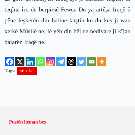
teqîna îro de berpirsê Fewca Du ya artêşa Iraqê û
pênc leşkerên din hatine kuştin ku du kes ji wan
xelkê Mûsilê ne, lê yên din hêj ne nediyare ji kîjan
bajarên Iraqê ne.
Tags:
sereke
Pustên heman beş