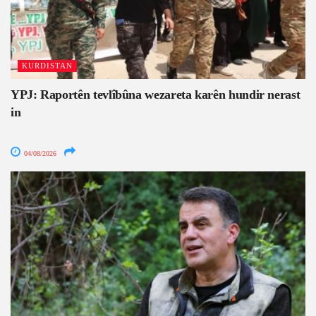
KURDISTAN
YPJ: Raportên tevlîbûna wezareta karên hundir nerast
in
04/08/2026