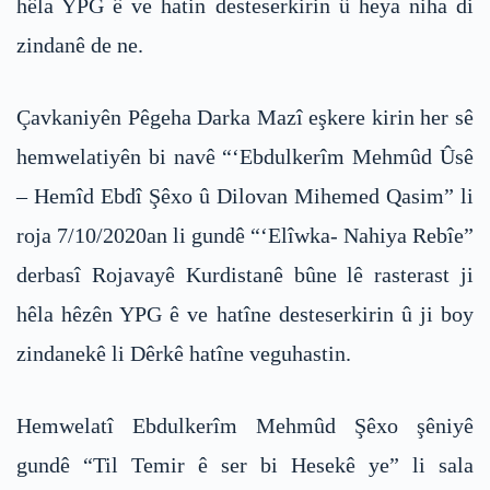
hêla YPG ê ve hatin desteserkirin û heya niha di
zindanê de ne.
Çavkaniyên Pêgeha Darka Mazî eşkere kirin her sê
hemwelatiyên bi navê “‘Ebdulkerîm Mehmûd Ûsê
– Hemîd Ebdî Şêxo û Dilovan Mihemed Qasim” li
roja 7/10/2020an li gundê “‘Elîwka- Nahiya Rebîe”
derbasî Rojavayê Kurdistanê bûne lê rasterast ji
hêla hêzên YPG ê ve hatîne desteserkirin û ji boy
zindanekê li Dêrkê hatîne veguhastin.
Hemwelatî Ebdulkerîm Mehmûd Şêxo şêniyê
gundê “Til Temir ê ser bi Hesekê ye” li sala