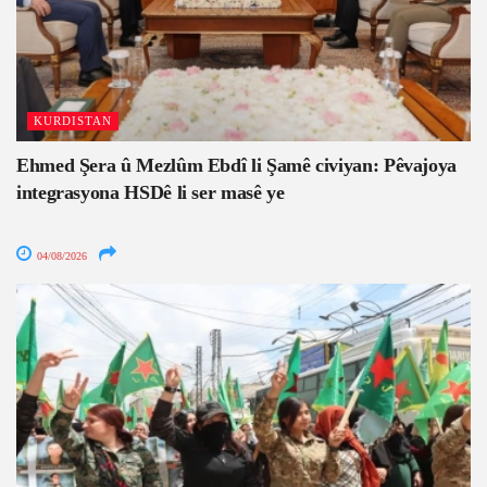
KURDISTAN
Ehmed Şera û Mezlûm Ebdî li Şamê civiyan: Pêvajoya
integrasyona HSDê li ser masê ye
04/08/2026