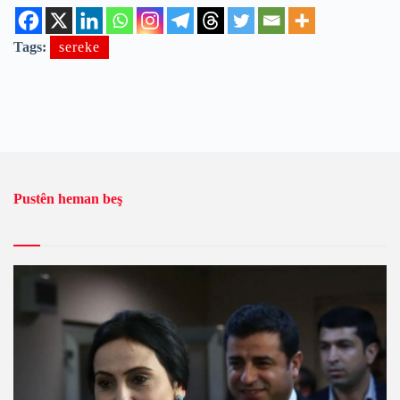
Tags:
sereke
Pustên heman beş