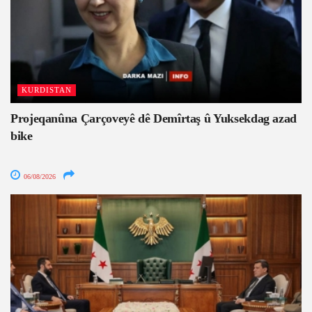
KURDISTAN
Projeqanûna Çarçoveyê dê Demîrtaş û Yuksekdag azad
bike
06/08/2026