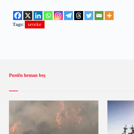
Tags:
sereke
Pustên heman beş