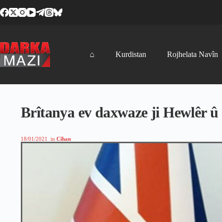
Skip
to
content
⌂
Kurdistan
Rojhelata Navîn
Brîtanya ev daxwaze ji Hewlêr û
18/01/2021
in
Cîhan