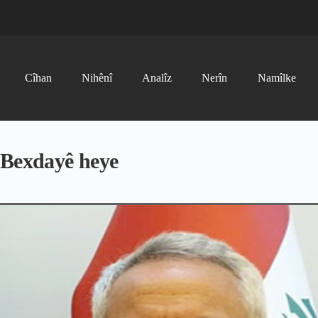
Cîhan
Nihênî
Analîz
Nerîn
Namîlke
 Bexdayê heye