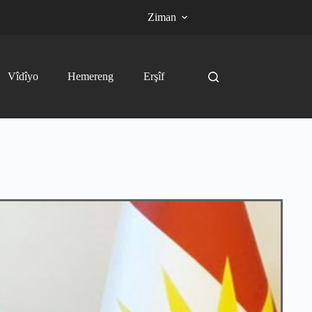
Ziman
Vîdîyo
Hemereng
Erşîf