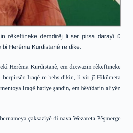
 rêkeftineke demdirêj li ser pirsa darayî û
 bi Herêma Kurdistanê re dike.
tekî Herêma Kurdistanê, em dixwazin rêkeftineke
berpirsên Iraqê re behs dikin, li vir jî Hikûmeta
amentoya Iraqê hatiye şandin, em hêvîdarin aliyên
n bernameya çaksaziyê di nava Wezareta Pêşmerge