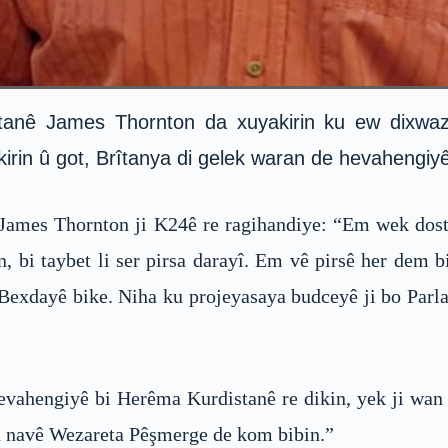
tanê James Thornton da xuyakirin ku ew dixwazin
rin û got, Brîtanya di gelek waran de hevahengiyê
 James Thornton ji K24ê re ragihandiye: “Em wek dos
 bi taybet li ser pirsa darayî. Em vê pirsê her dem bi 
 Bexdayê bike. Niha ku projeyasaya budceyê ji bo Parl
evahengiyê bi Herêma Kurdistanê re dikin, yek ji wa
n navê Wezareta Pêşmerge de kom bibin.”