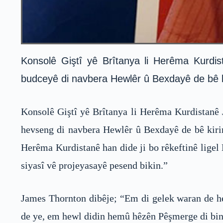
Konsolê Giştî yê Brîtanya li Herêma Kurdis
budceyê di navbera Hewlêr û Bexdayê de bê ki
Konsolê Giştî yê Brîtanya li Herêma Kurdistanê
hevseng di navbera Hewlêr û Bexdayê de bê kirin,
Herêma Kurdistanê han dide ji bo rêkeftinê ligel
siyasî vê projeyasayê pesend bikin.”
James Thornton dibêje; “Em di gelek waran de h
de ye, em hewl didin hemû hêzên Pêşmerge di bi