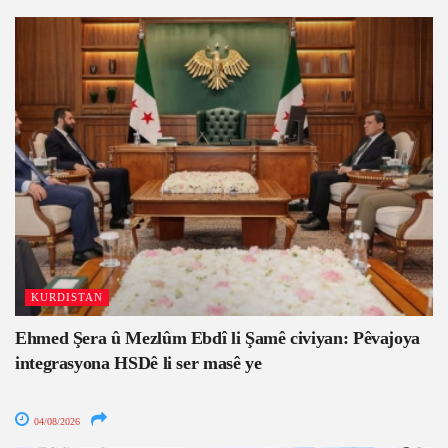
KURDISTAN
Ehmed Şera û Mezlûm Ebdî li Şamê civiyan: Pêvajoya
integrasyona HSDê li ser masê ye
04/08/2026