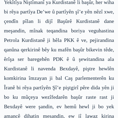
Yekîtîya Niştîmanî ya Kurdistanê li başûr, her wiha
bi rêya partîya De’we û partîyên şî’e yên nêzî xwe,
çendîn pîlan li dijî Başûrê Kurdistanê dane
meşandin, mînak teqandina boriya veguhastina
Petrola Kurdistanê ji hêla PKK ê ve, pejirandina
qanûna qerkirinê bêy ku mafên başûr bikevin têde,
êrîşa ser baregehên PDK ê û şewitandina ala
Kurdistanê li navenda Bexdayê, piştre hewlên
komkirina îmzayan ji bal Caş parlementerên ku
Îranê bi rêya partîyên Şî’e piştgirî pêre dida yên ji
bo ku mûçeya wezîfedarên başûr raste rast ji
Bexdayê were şandin, ev hemû hewl ji bo yek
amancê dihatin meşandin, ew jî lawaz kirina