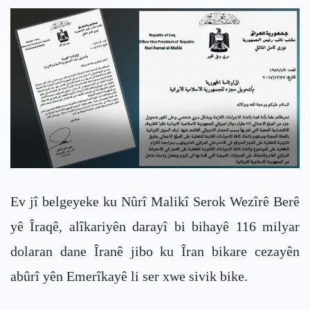
Ev jî belgeyeke ku Nûrî Malikî Serok Wezîrê Berê
yê Îraqê, alîkariyên darayî bi bihayê 116 milyar
dolaran dane Îranê jibo ku Îran bikare cezayên
abûrî yên Emerîkayê li ser xwe sivik bike.