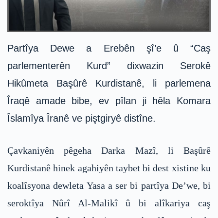
Partîya Dewe a Erebên şî’e û “Caş
parlementerên Kurd” dixwazin Serokê
Hikûmeta Başûrê Kurdistanê, li parlemena
Îraqê amade bibe, ev pîlan ji hêla Komara
Îslamîya Îranê ve piştgiryê distîne.
Çavkaniyên pêgeha Darka Mazî, li Başûrê
Kurdistanê hinek agahiyên taybet bi dest xistine ku
koalîsyona dewleta Yasa a ser bi partîya De’we, bi
seroktîya Nûrî Al-Malikî û bi alîkariya caş