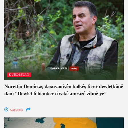
KURDISTAN
Nurettin Demirtaş daxuyaniyên balkêş li ser dewletbûnê
dan: “Dewlet li hember civakê amrazê zilmê ye”
04/08/2026