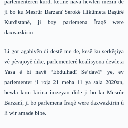
parlementerên kurd, ketine nava hewlên mezin de
ji bo ku Mesrûr Barzanî Serokê Hikûmeta Başûrê
Kurdistanê, ji boy parlemena Îraqê were
daxwazkirin.
Li gor agahiyên di destê me de, kesê ku serkêşiya
vê pêvajoyê dike, parlementerê koalîsyona dewleta
Yasa ê bi navê “Ebdulhadî Se’dawî” ye, ev
parlementer ji roja 21 meha 11 ya sala 2020an,
hewla kom kirina îmzeyan dide ji bo ku Mesrûr
Barzanî, ji bo parlemena Îraqê were daxwazkirin û
li wir amade bibe.