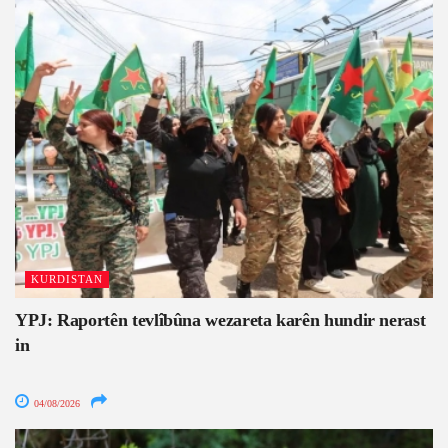
KURDISTAN
YPJ: Raportên tevlîbûna wezareta karên hundir nerast
in
04/08/2026