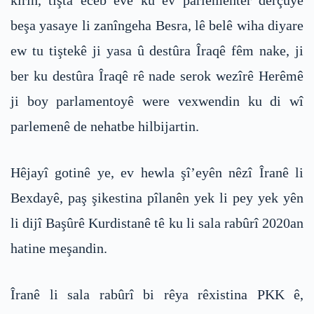
kirin, tişta ecêb eve ku ev parlementer derçûyê
beşa yasaye li zanîngeha Besra, lê belê wiha diyare
ew tu tiştekê ji yasa û destûra Îraqê fêm nake, ji
ber ku destûra Îraqê rê nade serok wezîrê Herêmê
ji boy parlamentoyê were vexwendin ku di wî
parlemenê de nehatbe hilbijartin.
Hêjayî gotinê ye, ev hewla şî’eyên nêzî Îranê li
Bexdayê, paş şikestina pîlanên yek li pey yek yên
li dijî Başûrê Kurdistanê tê ku li sala rabûrî 2020an
hatine meşandin.
Îranê li sala rabûrî bi rêya rêxistina PKK ê,