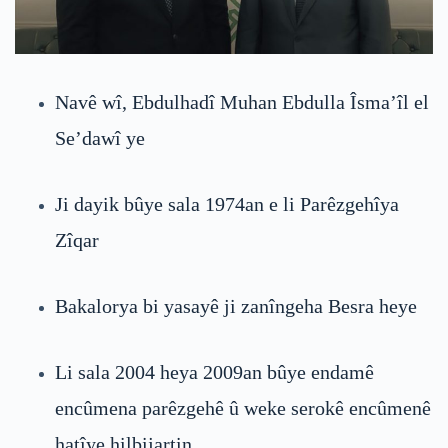
Navê wî, Ebdulhadî Muhan Ebdulla Îsma’îl el
Se’dawî ye
Ji dayik bûye sala 1974an e li Parêzgehîya
Zîqar
Bakalorya bi yasayê ji zanîngeha Besra heye
Li sala 2004 heya 2009an bûye endamê
encûmena parêzgehê û weke serokê encûmenê
hatîye hilbijartin.