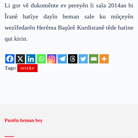
Li gor vê dukomênte ev pereyên li sala 2014an bi
Îranê hatîye dayîn heman sale ku mûçeyên
wezîfedarên Herêma Başûrê Kurdistanê têde hatine
qut kirin.
Tags:
sereke
Pustên heman beş