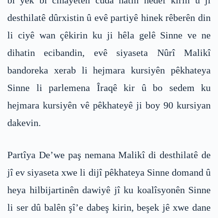
bi yek bi cînayetên cuda hatin hedef kirin û ji
desthilatê dûrxistin û evê partiyê hinek rêberên din
li ciyê wan çêkirin ku ji hêla gelê Sinne ve ne
dihatin ecibandin, evê siyaseta Nûrî Malikî
bandoreka xerab li hejmara kursiyên pêkhateya
Sinne li parlemena Îraqê kir û bo sedem ku
hejmara kursiyên vê pêkhateyê ji boy 90 kursiyan
dakevin.
Partîya De’we paş nemana Malikî di desthilatê de
jî ev siyaseta xwe li dijî pêkhateya Sinne domand û
heya hilbijartinên dawiyê jî ku koalîsyonên Sinne
li ser dû balên şî’e dabeş kirin, beşek jê xwe dane