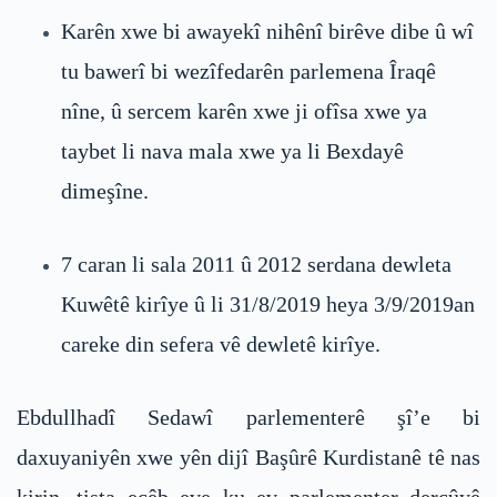
Karên xwe bi awayekî nihênî birêve dibe û wî
tu bawerî bi wezîfedarên parlemena Îraqê
nîne, û sercem karên xwe ji ofîsa xwe ya
taybet li nava mala xwe ya li Bexdayê
dimeşîne.
7 caran li sala 2011 û 2012 serdana dewleta
Kuwêtê kirîye û li 31/8/2019 heya 3/9/2019an
careke din sefera vê dewletê kirîye.
Ebdullhadî Sedawî parlementerê şî’e bi
daxuyaniyên xwe yên dijî Başûrê Kurdistanê tê nas