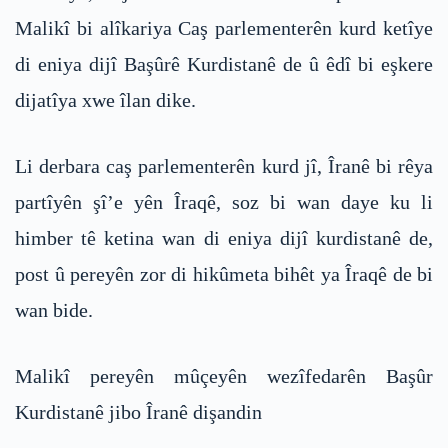
Malikî bi alîkariya Caş parlementerên kurd ketîye
di eniya dijî Başûrê Kurdistanê de û êdî bi eşkere
dijatîya xwe îlan dike.
Li derbara caş parlementerên kurd jî, Îranê bi rêya
partîyên şî’e yên Îraqê, soz bi wan daye ku li
himber tê ketina wan di eniya dijî kurdistanê de,
post û pereyên zor di hikûmeta bihêt ya Îraqê de bi
wan bide.
Malikî pereyên mûçeyên wezîfedarên Başûr
Kurdistanê jibo Îranê dişandin