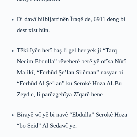
Di dawî hilbijartinên Îraqê de, 6911 deng bi
dest xist bûn.
Têkilîyên herî baş li gel her yek ji “Tarq
Necim Ebdulla” rêveberê berê yê ofîsa Nûrî
Malikî, “Ferhûd Şe’lan Silêman” nasyar bi
“Ferhûd Al Şe’lan” ku Serokê Hoza Al-Bu
Zeyd e, li parêzgehîya Zîqarê hene.
Birayê wî yê bi navê “Ebdulla” Serokê Hoza
“bo Seid” Al Sedawî ye.