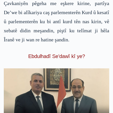
Çavkaniyên pêgeha me eşkere kirine, partîya
De’we bi alîkariya caş parlementerên Kurd û kesatî
û parlementerên ku bi antî kurd tên nas kirin, vê
xebatê didin meşandin, piştî ku telîmat ji hêla
Îranê ve ji wan re hatine şandin.
Ebdulhadî Se’dawî kî ye?