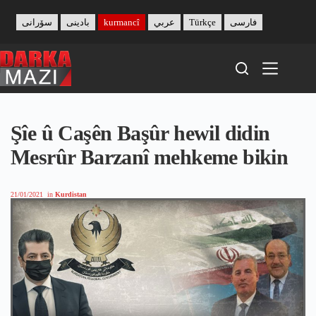
Skip
to
سۆرانی
بادینی
kurmancî
عربي
Türkçe
فارسی
content
Şîe û Caşên Başûr hewil didin
Mesrûr Barzanî mehkeme bikin
21/01/2021
in
Kurdistan