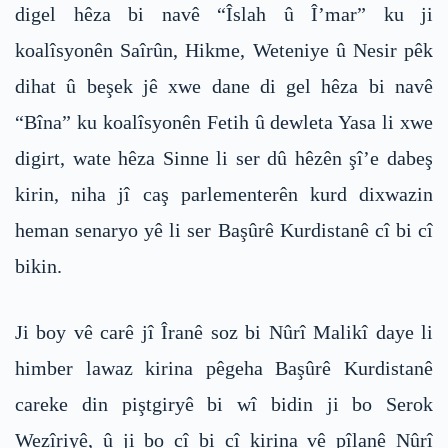
digel hêza bi navê “Îslah û Î’mar” ku ji
koalîsyonên Saîrûn, Hikme, Weteniye û Nesir pêk
dihat û beşek jê xwe dane di gel hêza bi navê
“Bîna” ku koalîsyonên Fetih û dewleta Yasa li xwe
digirt, wate hêza Sinne li ser dû hêzên şî’e dabeş
kirin, niha jî caş parlementerên kurd dixwazin
heman senaryo yê li ser Başûrê Kurdistanê cî bi cî
bikin.
Ji boy vê carê jî Îranê soz bi Nûrî Malikî daye li
himber lawaz kirina pêgeha Başûrê Kurdistanê
careke din piştgiryê bi wî bidin ji bo Serok
Wezîriyê, û ji bo cî bi cî kirina vê pîlanê Nûrî