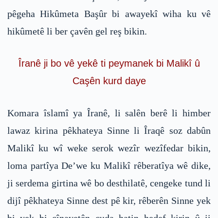
pêgeha Hikûmeta Başûr bi awayekî wiha ku vê
hikûmetê li ber çavên gel reş bikin.
Îranê ji bo vê yekê ti peymanek bi Malikî û
Caşên kurd daye
Komara îslamî ya Îranê, li salên berê li himber
lawaz kirina pêkhateya Sinne li Îraqê soz dabûn
Malikî ku wî weke serok wezîr wezîfedar bikin,
loma partîya De’we ku Malikî rêberatîya wê dike,
ji serdema girtina wê bo desthilatê, cengeke tund li
dijî pêkhateya Sinne dest pê kir, rêberên Sinne yek