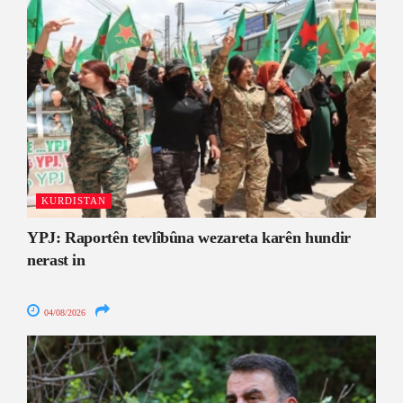
KURDISTAN
YPJ: Raportên tevlîbûna wezareta karên hundir
nerast in
04/08/2026