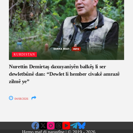
KURDISTAN
Nurettin Demirtaş daxuyaniyên balkêş li ser
dewletbûnê dan: “Dewlet li hember civakê amrazê
zilmê ye”
04/08/2026
Hemo maf di parastîne | © 2019 - 2026