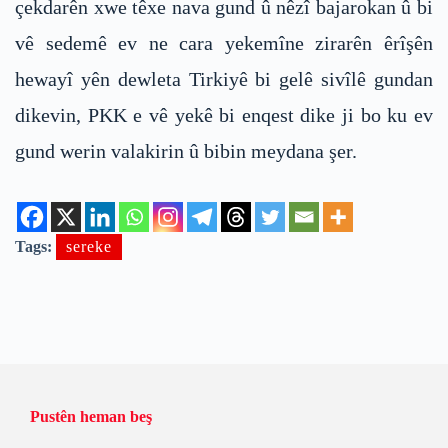
çekdarên xwe têxe nava gund û nêzî bajarokan û bi
vê sedemê ev ne cara yekemîne zirarên êrîşên
hewayî yên dewleta Tirkiyê bi gelê sivîlê gundan
dikevin, PKK e vê yekê bi enqest dike ji bo ku ev
gund werin valakirin û bibin meydana şer.
Tags:
sereke
Pustên heman beş