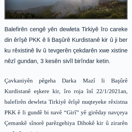
Balefirên cengê yên dewleta Tirkiyê îro careke
din êrîşê PKK ê li Başûrê Kurdistanê kir û ji ber
ku rêxistinê liv û tevgerên çekdarên xwe xistine
nêzî gundan, 3 kesên sivîl birîndar ketin.
Çavkaniyên pêgeha Darka Mazî li Başûrê
Kurdistanê eşkere kir, îro roja înî 22/1/2021an,
balefirên dewleta Tirkiyê êrîşê nuqteyeke rêxistna
PKK ê li gundê bi navê “Girî” yê girêday navçeya
Çemankê sînorê parêzgehiya Dihokê kir û zirarên