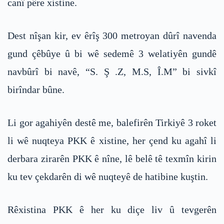
canî pêre xistine.
Dest nîşan kir, ev êrîş 300 metroyan dûrî navenda
gund çêbûye û bi wê sedemê 3 welatiyên gundê
navbûrî bi navê, “S. Ş .Z, M.S, Î.M” bi sivkî
birîndar bûne.
Li gor agahiyên destê me, balefirên Tirkiyê 3 roket
li wê nuqteya PKK ê xistine, her çend ku agahî li
derbara zirarên PKK ê nîne, lê belê tê texmîn kirin
ku tev çekdarên di wê nuqteyê de hatibine kuştin.
Rêxistina PKK ê her ku diçe liv û tevgerên