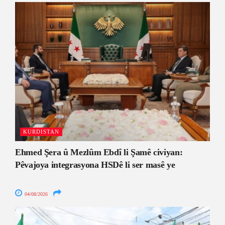
KURDISTAN
Ehmed Şera û Mezlûm Ebdî li Şamê civiyan:
Pêvajoya integrasyona HSDê li ser masê ye
04/08/2026