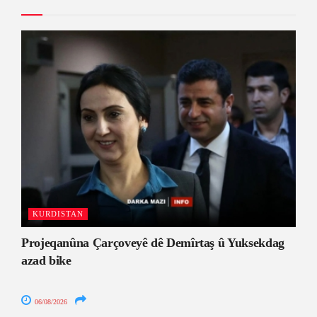
KURDISTAN
Projeqanûna Çarçoveyê dê Demîrtaş û Yuksekdag
azad bike
06/08/2026