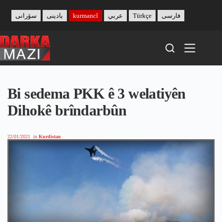
Skip
to
سۆرانی
بادینی
kurmancî
عربي
Türkçe
فارسی
content
Bi sedema PKK ê 3 welatiyên
Dihokê brîndarbûn
22/01/2021
in
Kurdistan