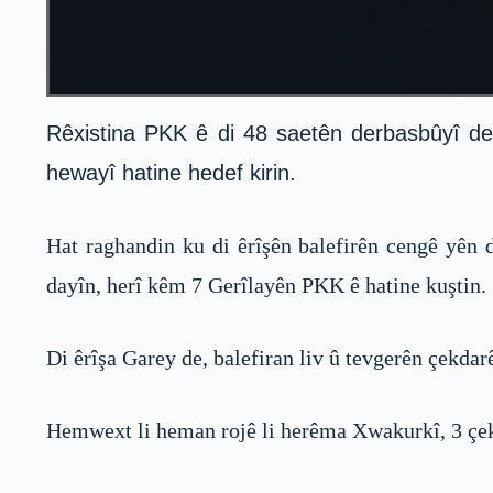
Rêxistina PKK ê di 48 saetên derbasbûyî de,
hewayî hatine hedef kirin.
Hat raghandin ku di êrîşên balefirên cengê yên
dayîn, herî kêm 7 Gerîlayên PKK ê hatine kuştin.
Di êrîşa Garey de, balefiran liv û tevgerên çekda
Hemwext li heman rojê li herêma Xwakurkî, 3 çekd