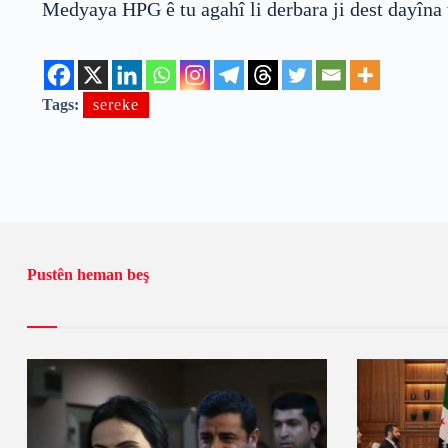
Medyaya HPG ê tu agahî li derbara ji dest dayîna
Tags:
sereke
Pustên heman beş