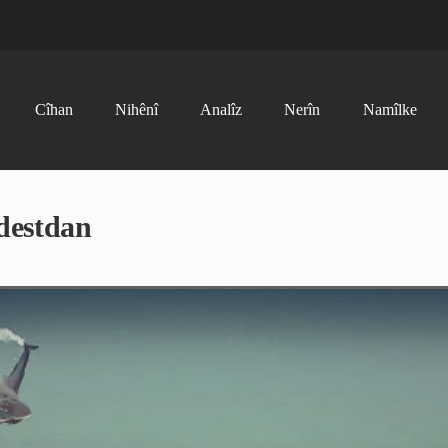
Cîhan
Nihênî
Analîz
Nerîn
Namîlke
idestdan