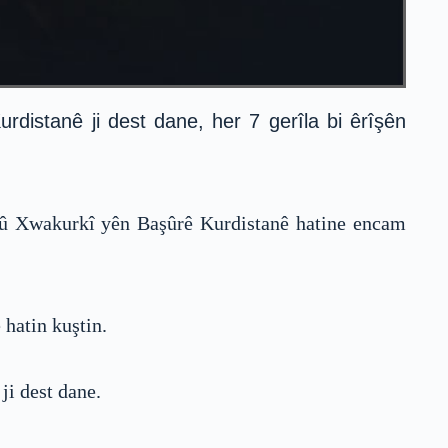
distanê ji dest dane, her 7 gerîla bi êrîşên
e û Xwakurkî yên Başûrê Kurdistanê hatine encam
 hatin kuştin.
ji dest dane.