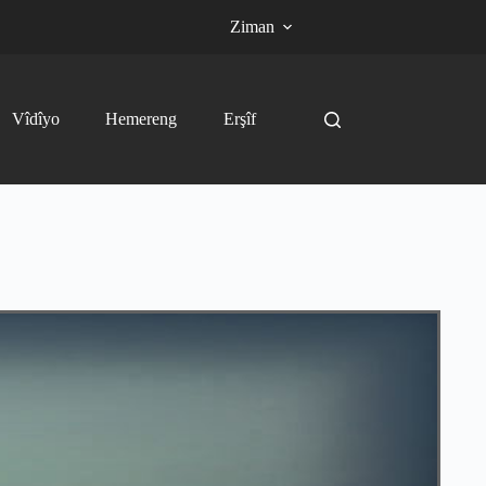
Ziman
Vîdîyo
Hemereng
Erşîf