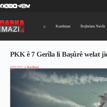
Skip
to
content
⌂
Kurdistan
Rojhelata Navîn
PKK ê 7 Gerîla li Başûrê welat j
24/01/2021
in
Kurdistan