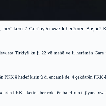
 herî kêm 7 Gerîlayên xwe li herêmên Başûrê Kur
 dewleta Tirkiyê ku ji 22 vê mehê ve li herêmên Gar
rên PKK ê hedef kirin û di encamê de, 4 çekdarên PKK ê
arên PKK ê ketine ber roketên balefiran û jiyana xwe 