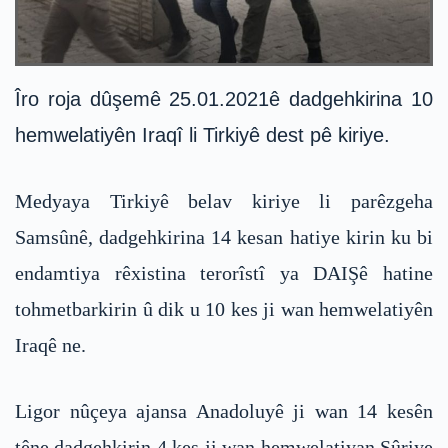
Îro roja dûşemê 25.01.2021ê dadgehkirina 10
hemwelatiyên Iraqî li Tirkiyê dest pê kiriye.
Medyaya Tirkiyê belav kiriye li parêzgeha
Samsûnê, dadgehkirina 14 kesan hatiye kirin ku bi
endamtiya rêxistina terorîstî ya DAIŞê hatine
tohmetbarkirin û dik u 10 kes ji wan hemwelatiyên
Iraqê ne.
Ligor nûçeya ajansa Anadoluyê ji wan 14 kesên
têne dadgehkirin 4 kes ji wan hemwelatiyan Sûriye