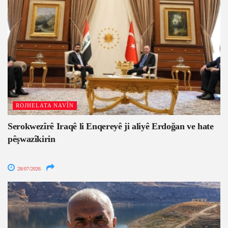
ROJHELATA NAVÎN
Serokwezîrê Iraqê li Enqereyê ji aliyê Erdoğan ve hate
pêşwazîkirin
28/07/2026