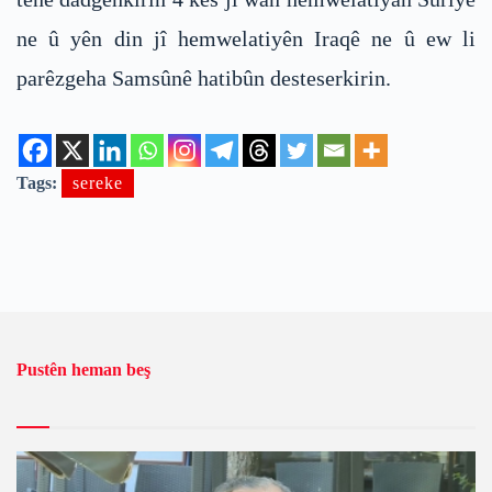
ne û yên din jî hemwelatiyên Iraqê ne û ew li
parêzgeha Samsûnê hatibûn desteserkirin.
Tags:
sereke
Pustên heman beş