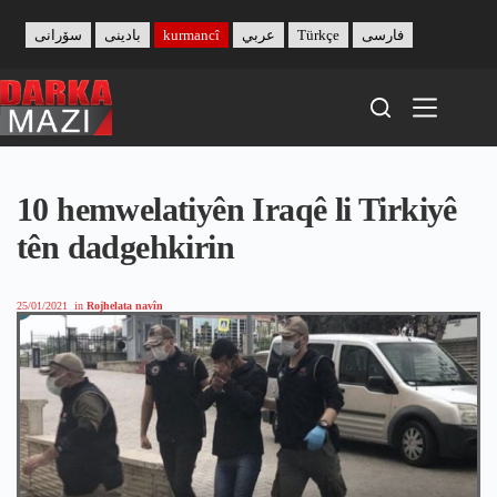
Skip
to
سۆرانی
بادینی
kurmancî
عربي
Türkçe
فارسی
content
10 hemwelatiyên Iraqê li Tirkiyê
tên dadgehkirin
25/01/2021
in
Rojhelata navîn