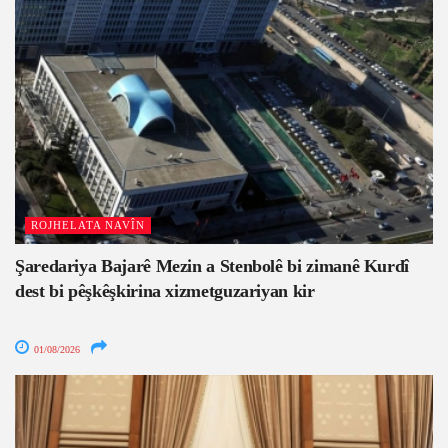
ROJHELATA NAVÎN
Şaredariya Bajarê Mezin a Stenbolê bi zimanê Kurdî
dest bi pêşkêşkirina xizmetguzariyan kir
01/08/2026