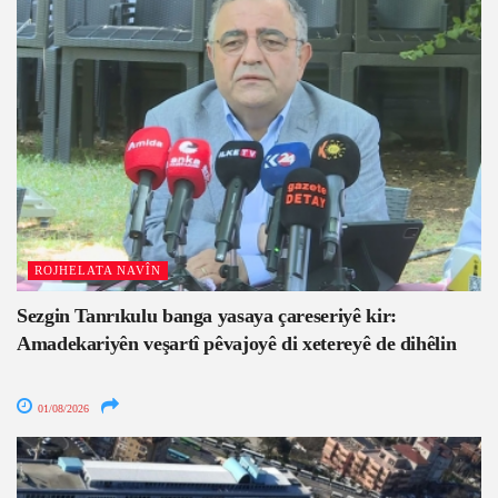
ROJHELATA NAVÎN
Sezgin Tanrıkulu banga yasaya çareseriyê kir:
Amadekariyên veşartî pêvajoyê di xetereyê de dihêlin
01/08/2026