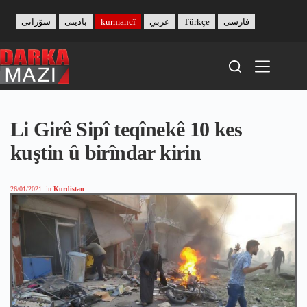
Skip
to
سۆرانی
بادینی
kurmancî
عربي
Türkçe
فارسی
content
Li Girê Sipî teqînekê 10 kes
kuştin û birîndar kirin
26/01/2021
in
Kurdistan