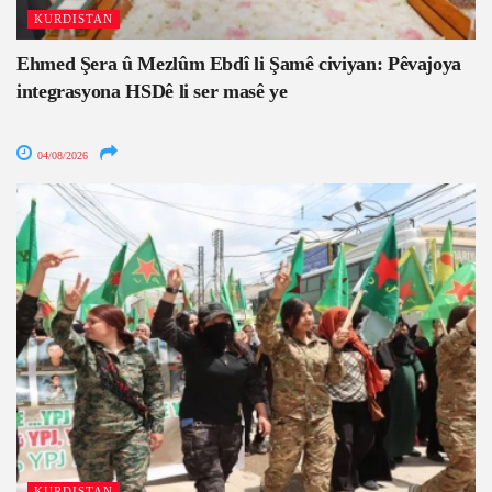
KURDISTAN
Ehmed Şera û Mezlûm Ebdî li Şamê civiyan: Pêvajoya
integrasyona HSDê li ser masê ye
04/08/2026
KURDISTAN