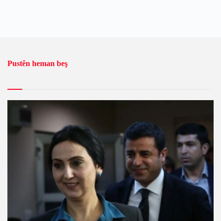
Pustên heman beş