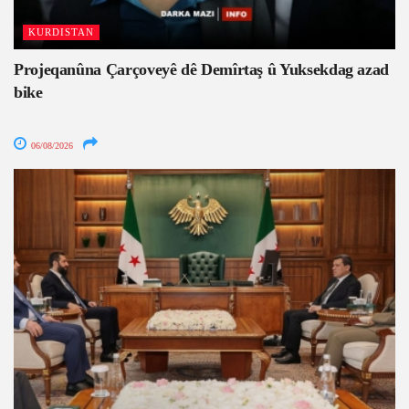
KURDISTAN
Projeqanûna Çarçoveyê dê Demîrtaş û Yuksekdag azad
bike
06/08/2026