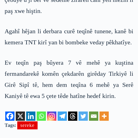
paş xwe hiştin.
Agahî hêjan li derbara curê teqînê tunene, kanê bi
kemera TNT kirî yan bi bombeke veday pêkhatîye.
Ev teqîn paş bûyera 7 vê mehê ya kuştina
fermandarekê komên çekdarên girêday Tirkiyê li
Girê Sipî tê, hem dem teqîna 6 mehê ya Serê
Kaniyê tê ewa 5 çete têde hatîne hedef kirin.
Tags:
sereke