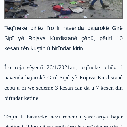
Teqîneke bihêz îro li navenda bajarokê Girê
Sipî yê Rojava Kurdistanê çêbû, pêtirî 10
kesan tên kuştin û birîndar kirin.
Îro roja sêşemî 26/1/2021an, teqîneke bihêz li
navenda bajarokê Girê Sipê yê Rojava Kurdistanê
çêbû û bi wê sedemê 3 kesan can da û 7 kesên din
birîndar ketine.
Teqîn li bazarekê nêzî rêbenda şaredarîya bajêr
çêbûye û ji ber vê sedemê zirarên canî yên mezin li