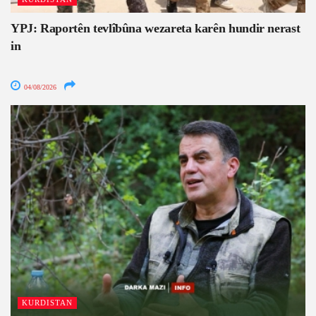
YPJ: Raportên tevlîbûna wezareta karên hundir nerast
in
04/08/2026
KURDISTAN