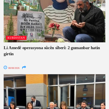
KURDISTAN
Li Amedê operasyona sûcên sîberî: 2 gumanbar hatin
girtin
08/08/2026