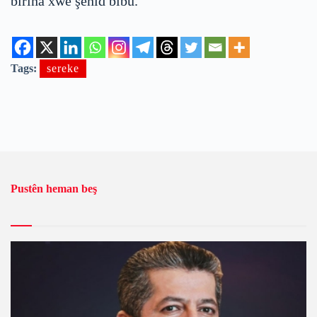
birîna xwe şehîd bibû.
Tags:
sereke
Pustên heman beş