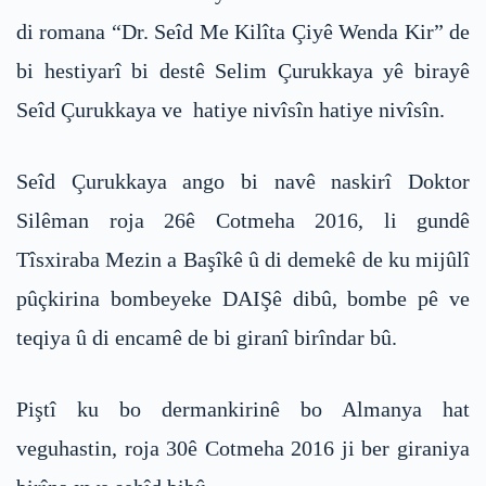
di romana “Dr. Seîd Me Kilîta Çiyê Wenda Kir” de
bi hestiyarî bi destê Selim Çurukkaya yê birayê
Seîd Çurukkaya ve hatiye nivîsîn hatiye nivîsîn.
Seîd Çurukkaya ango bi navê naskirî Doktor
Silêman roja 26ê Cotmeha 2016, li gundê
Tîsxiraba Mezin a Başîkê û di demekê de ku mijûlî
pûçkirina bombeyeke DAIŞê dibû, bombe pê ve
teqiya û di encamê de bi giranî birîndar bû.
Piştî ku bo dermankirinê bo Almanya hat
veguhastin, roja 30ê Cotmeha 2016 ji ber giraniya