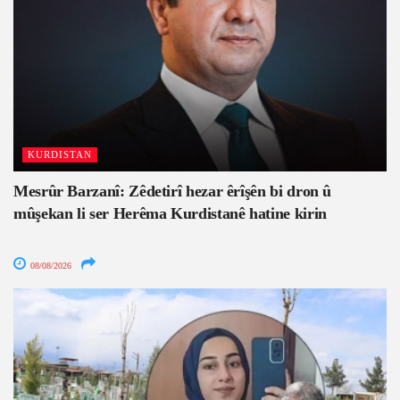
KURDISTAN
Mesrûr Barzanî: Zêdetirî hezar êrîşên bi dron û
mûşekan li ser Herêma Kurdistanê hatine kirin
08/08/2026