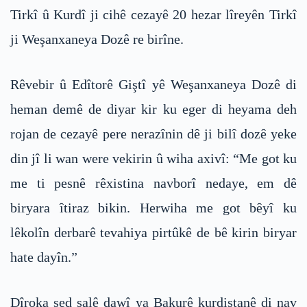
Tirkî û Kurdî ji cihê cezayê 20 hezar lîreyên Tirkî
ji Weşanxaneya Dozê re birîne.
Rêvebir û Edîtorê Giştî yê Weşanxaneya Dozê di
heman demê de diyar kir ku eger di heyama deh
rojan de cezayê pere nerazînin dê ji bilî dozê yeke
din jî li wan were vekirin û wiha axivî: “Me got ku
me ti pesnê rêxistina navborî nedaye, em dê
biryara îtiraz bikin. Herwiha me got bêyî ku
lêkolîn derbarê tevahiya pirtûkê de bê kirin biryar
hate dayîn.”
Dîroka sed salê dawî ya Bakurê kurdistanê di nav