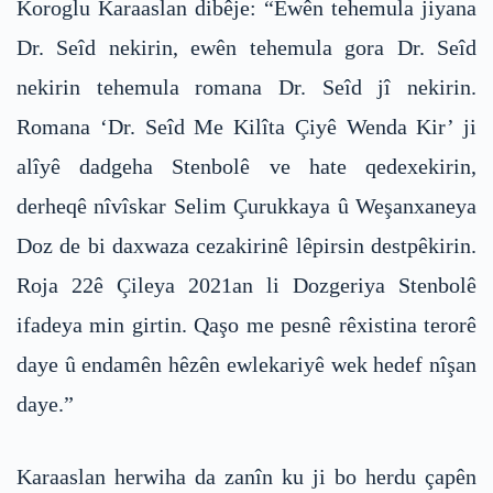
Koroglu Karaaslan dibêje: “Ewên tehemula jiyana
Dr. Seîd nekirin, ewên tehemula gora Dr. Seîd
nekirin tehemula romana Dr. Seîd jî nekirin.
Romana ‘Dr. Seîd Me Kilîta Çiyê Wenda Kir’ ji
alîyê dadgeha Stenbolê ve hate qedexekirin,
derheqê nîvîskar Selim Çurukkaya û Weşanxaneya
Doz de bi daxwaza cezakirinê lêpirsin destpêkirin.
Roja 22ê Çileya 2021an li Dozgeriya Stenbolê
ifadeya min girtin. Qaşo me pesnê rêxistina terorê
daye û endamên hêzên ewlekariyê wek hedef nîşan
daye.”
Karaaslan herwiha da zanîn ku ji bo herdu çapên