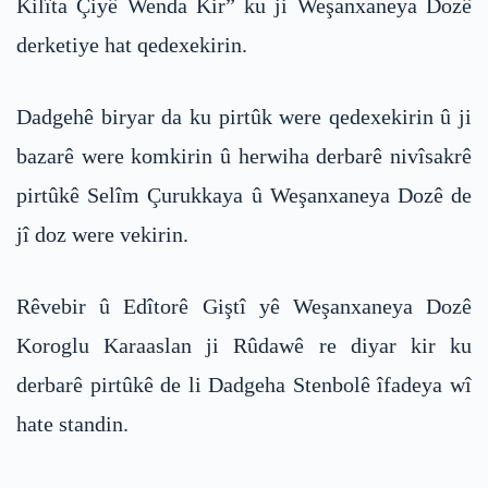
Kilîta Çiyê Wenda Kir” ku ji Weşanxaneya Dozê
derketiye hat qedexekirin.
Dadgehê biryar da ku pirtûk were qedexekirin û ji
bazarê were komkirin û herwiha derbarê nivîsakrê
pirtûkê Selîm Çurukkaya û Weşanxaneya Dozê de
jî doz were vekirin.
Rêvebir û Edîtorê Giştî yê Weşanxaneya Dozê
Koroglu Karaaslan ji Rûdawê re diyar kir ku
derbarê pirtûkê de li Dadgeha Stenbolê îfadeya wî
hate standin.