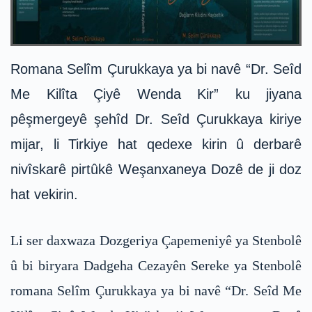
Romana Selîm Çurukkaya ya bi navê “Dr. Seîd
Me Kilîta Çiyê Wenda Kir” ku jiyana
pêşmergeyê şehîd Dr. Seîd Çurukkaya kiriye
mijar, li Tirkiye hat qedexe kirin û derbarê
nivîskarê pirtûkê Weşanxaneya Dozê de ji doz
hat vekirin.
Li ser daxwaza Dozgeriya Çapemeniyê ya Stenbolê
û bi biryara Dadgeha Cezayên Sereke ya Stenbolê
romana Selîm Çurukkaya ya bi navê “Dr. Seîd Me