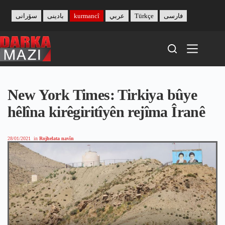
Skip
to
سۆرانی
بادینی
kurmancî
عربي
Türkçe
فارسی
content
New York Times: Tirkiya bûye
hêlîna kirêgiritîyên rejîma Îranê
28/01/2021
in
Rojhelata navîn