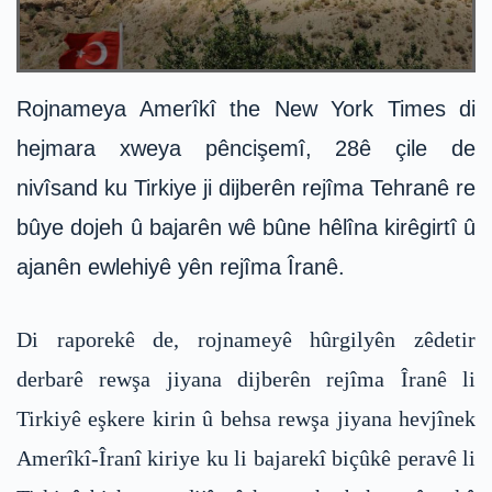
Rojnameya Amerîkî the New York Times di
hejmara xweya pêncişemî, 28ê çile de
nivîsand ku Tirkiye ji dijberên rejîma Tehranê re
bûye dojeh û bajarên wê bûne hêlîna kirêgirtî û
ajanên ewlehiyê yên rejîma Îranê.
Di raporekê de, rojnameyê hûrgilyên zêdetir
derbarê rewşa jiyana dijberên rejîma Îranê li
Tirkiyê eşkere kirin û behsa rewşa jiyana hevjînek
Amerîkî-Îranî kiriye ku li bajarekî biçûkê peravê li