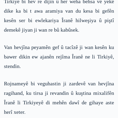
Tirkiyê bi hev re dijîn û her weha behsa vê yekê
dike ka bi t awa aramiya van du kesa bi gefên
kesên ser bi ewlekariya Îranê hilweşiya û piştî
demekê jiyan ji wan re bû kabûsek.
Van hevjîna peyamên gef û tacîzê ji wan kesên ku
bawer dikin ew ajanên rejîma Îranê ne li Tirkiyê,
stendin.
Rojnameyê bi veguhastin ji zardevê van hevjîna
ragihand, ku tirsa ji revandin û kuştina mixalifên
Îranê li Tirkiyeyê di mehên dawî de gihaye aste
herî xeter.