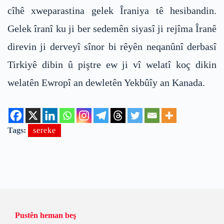
cîhê xweparastina gelek Îraniya tê hesibandin.
Gelek îranî ku ji ber sedemên siyasî ji rejîma Îranê
direvin ji derveyî sînor bi rêyên neqanûnî derbasî
Tirkiyê dibin û piştre ew ji vî welatî koç dikin
welatên Ewropî an dewletên Yekbûîy an Kanada.
Tags:
sereke
Pustên heman beş