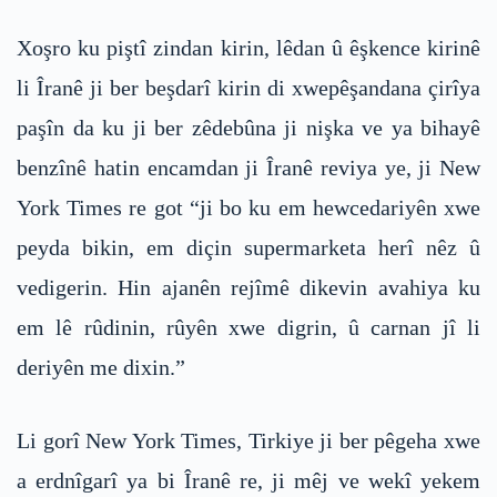
Xoşro ku piştî zindan kirin, lêdan û êşkence kirinê
li Îranê ji ber beşdarî kirin di xwepêşandana çirîya
paşîn da ku ji ber zêdebûna ji nişka ve ya bihayê
benzînê hatin encamdan ji Îranê reviya ye, ji New
York Times re got “ji bo ku em hewcedariyên xwe
peyda bikin, em diçin supermarketa herî nêz û
vedigerin. Hin ajanên rejîmê dikevin avahiya ku
em lê rûdinin, rûyên xwe digrin, û carnan jî li
deriyên me dixin.”
Li gorî New York Times, Tirkiye ji ber pêgeha xwe
a erdnîgarî ya bi Îranê re, ji mêj ve wekî yekem