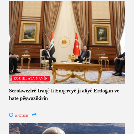
ROJHELATA NAVÎN
Serokwezîrê Iraqê li Enqereyê ji aliyê Erdoğan ve
hate pêşwazîkirin
28/07/2026