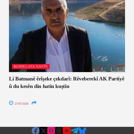
ROJHELATA NAVÎN
Li Batmanê êrîşeke çekdarî: Rêveberekî AK Partiyê
û du kesên din hatin kuştin
27/07/2026