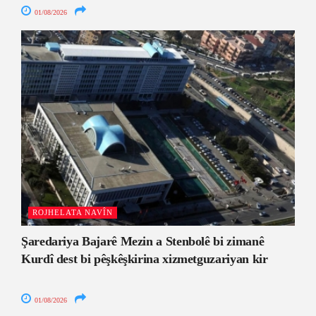
01/08/2026
ROJHELATA NAVÎN
Şaredariya Bajarê Mezin a Stenbolê bi zimanê
Kurdî dest bi pêşkêşkirina xizmetguzariyan kir
01/08/2026