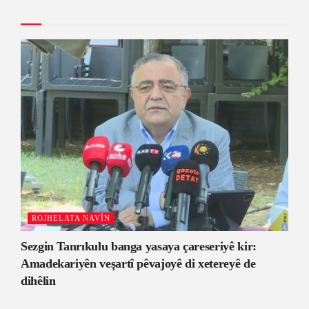
ROJHELATA NAVÎN
Sezgin Tanrıkulu banga yasaya çareseriyê kir:
Amadekariyên veşartî pêvajoyê di xetereyê de
dihêlin