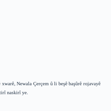
ê xwarê, Newala Çerçem û li beşê başûrê rojavayê
irî naskirî ye.