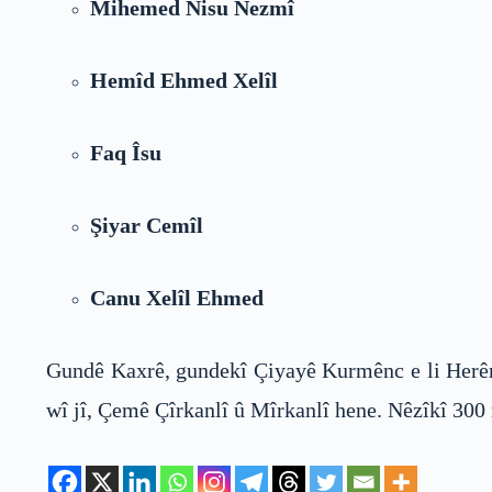
Mihemed Nisu Nezmî
Hemîd Ehmed Xelîl
Faq Îsu
Şiyar Cemîl
Canu Xelîl Ehmed
Gundê Kaxrê, gundekî Çiyayê Kurmênc e li Herêma
wî jî, Çemê Çîrkanlî û Mîrkanlî hene. Nêzîkî 300 m