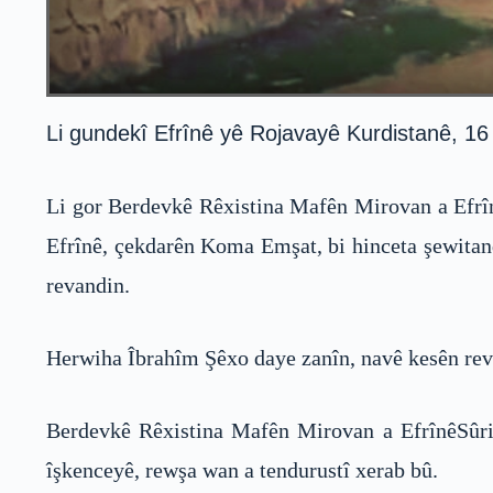
Li gundekî Efrînê yê Rojavayê Kurdistanê, 16 w
Li gor Berdevkê Rêxistina Mafên Mirovan a Efrîn
Efrînê, çekdarên Koma Emşat, bi hinceta şewitand
revandin.
Herwiha Îbrahîm Şêxo daye zanîn, navê kesên revan
Berdevkê Rêxistina Mafên Mirovan a EfrînêSûriye
îşkenceyê, rewşa wan a tendurustî xerab bû.