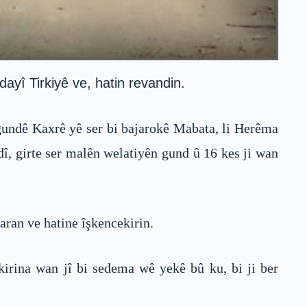
ayî Tirkiyê ve, hatin revandin.
gundê Kaxrê yê ser bi bajarokê Mabata, li Herêma
î, girte ser malên welatiyên gund û 16 kes ji wan
aran ve hatine îşkencekirin.
kirina wan jî bi sedema wê yekê bû ku, bi ji ber