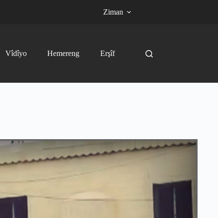
Ziman
Vîdîyo
Hemereng
Erşîf