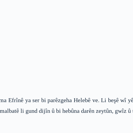
 Efrînê ya ser bi parêzgeha Helebê ve. Li beşê wî y
albatê li gund dijîn û bi hebûna darên zeytûn, gwîz û t