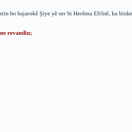
stin bo bajarokê Şiye yê ser bi Herêma Efrînê, ku bink
ine revandin;