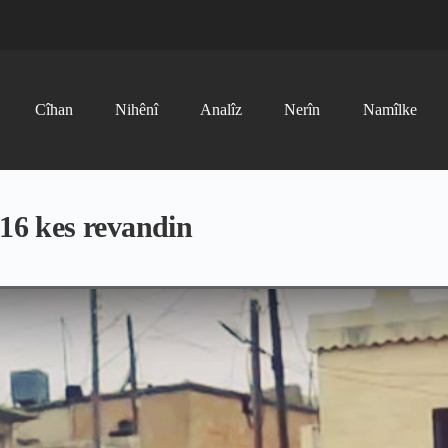
Cîhan
Nihênî
Analîz
Nerîn
Namîlke
 16 kes revandin