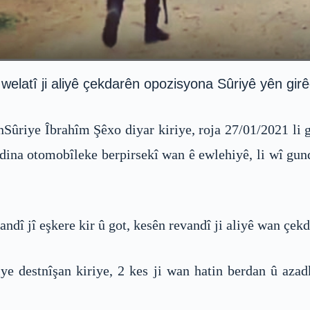
elatî ji aliyê çekdarên opozisyona Sûriyê yên girêd
Sûriye Îbrahîm Şêxo diyar kiriye, roja 27/01/2021 li 
ina otomobîleke berpirsekî wan ê ewlehiyê, li wî gund
dî jî eşkere kir û got, kesên revandî ji aliyê wan çekd
 destnîşan kiriye, 2 kes ji wan hatin berdan û azad