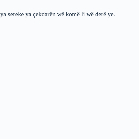
eya sereke ya çekdarên wê komê li wê derê ye.