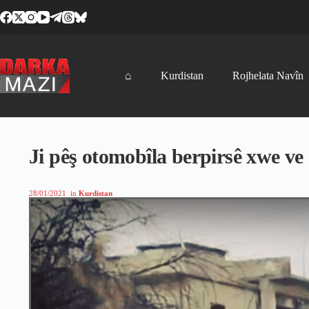
Skip
to
content
⌂
Kurdistan
Rojhelata Navîn
Ji pêş otomobîla berpirsê xwe ve
28/01/2021
in
Kurdistan