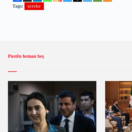
Tags:
sereke
Pustên heman beş