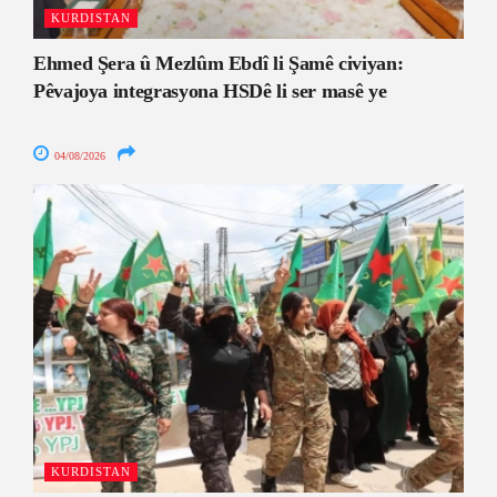
KURDISTAN
Ehmed Şera û Mezlûm Ebdî li Şamê civiyan:
Pêvajoya integrasyona HSDê li ser masê ye
04/08/2026
KURDISTAN