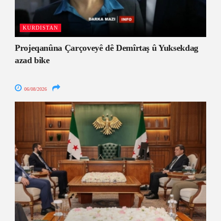
KURDISTAN
Projeqanûna Çarçoveyê dê Demîrtaş û Yuksekdag
azad bike
06/08/2026