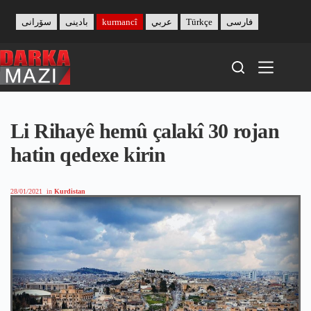
Skip
to
سۆرانی
بادینی
kurmancî
عربي
Türkçe
فارسی
content
Li Rihayê hemû çalakî 30 rojan
hatin qedexe kirin
28/01/2021
in
Kurdistan