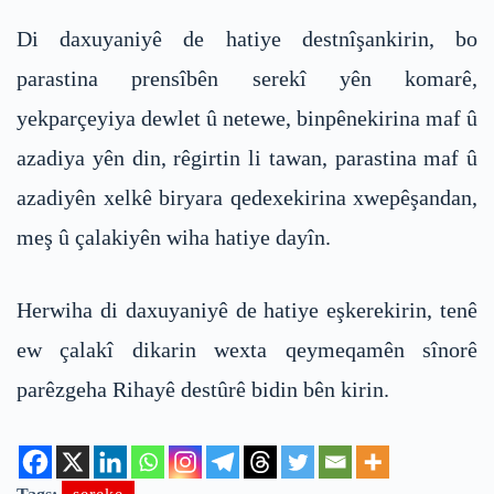
Di daxuyaniyê de hatiye destnîşankirin, bo
parastina prensîbên serekî yên komarê,
yekparçeyiya dewlet û netewe, binpênekirina maf û
azadiya yên din, rêgirtin li tawan, parastina maf û
azadiyên xelkê biryara qedexekirina xwepêşandan,
meş û çalakiyên wiha hatiye dayîn.
Herwiha di daxuyaniyê de hatiye eşkerekirin, tenê
ew çalakî dikarin wexta qeymeqamên sînorê
parêzgeha Rihayê destûrê bidin bên kirin.