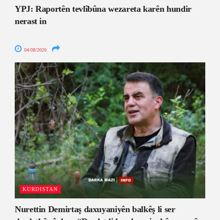
YPJ: Raportên tevlîbûna wezareta karên hundir
nerast in
04/08/2026
KURDISTAN
Nurettin Demirtaş daxuyaniyên balkêş li ser