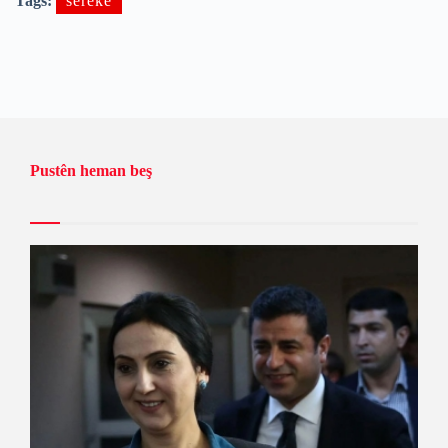
Tags:
sereke
Pustên heman beş