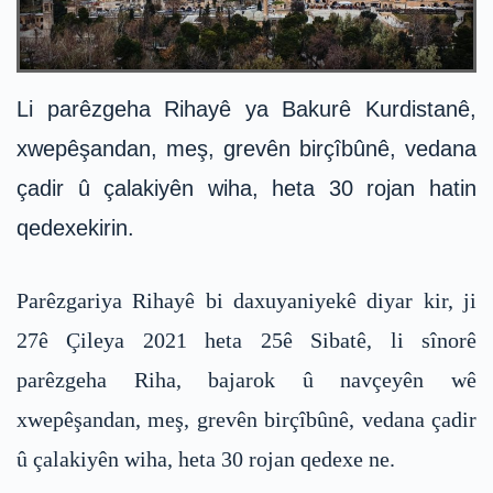
Li parêzgeha Rihayê ya Bakurê Kurdistanê,
xwepêşandan, meş, grevên birçîbûnê, vedana
çadir û çalakiyên wiha, heta 30 rojan hatin
qedexekirin.
Parêzgariya Rihayê bi daxuyaniyekê diyar kir, ji
27ê Çileya 2021 heta 25ê Sibatê, li sînorê
parêzgeha Riha, bajarok û navçeyên wê
xwepêşandan, meş, grevên birçîbûnê, vedana çadir
û çalakiyên wiha, heta 30 rojan qedexe ne.