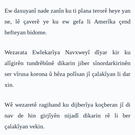
Ew daxuyanî nade zanîn ku ti plana terorê heye yan
ne, lê çaverê ye ku ew gefa li Amerîka çend
hefteyan bidome.
Wezarata Ewlekarîya Navxweyî dîyar kir ku
alîgirên tundrêbûnê dikarin jiber sînordarkirinên
ser vîrusa korona û hêza polîsan jî çalakîyan li dar
xin.
Wê wezaretê ragihand ku dijberîya koçberan jî di
nav de hin girjîyên nijadî dikarin rê li ber
çalakîyan vekin.