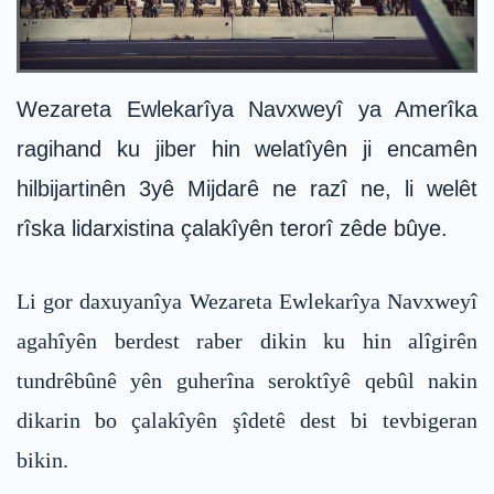
Wezareta Ewlekarîya Navxweyî ya Amerîka
ragihand ku jiber hin welatîyên ji encamên
hilbijartinên 3yê Mijdarê ne razî ne, li welêt
rîska lidarxistina çalakîyên terorî zêde bûye.
Li gor daxuyanîya Wezareta Ewlekarîya Navxweyî
agahîyên berdest raber dikin ku hin alîgirên
tundrêbûnê yên guherîna seroktîyê qebûl nakin
dikarin bo çalakîyên şîdetê dest bi tevbigeran
bikin.