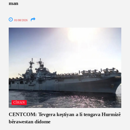
man
01/08/2026
CÎHAN
CENTCOM: Tevgera keştiyan a li tengava Hurmizê
bêrawestan didome