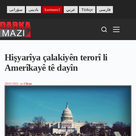
Skip
to
سۆرانی
بادینی
kurmancî
عربي
Türkçe
فارسی
content
Hişyarîya çalakiyên terorî li
Amerîkayê tê dayîn
28/01/2021
in
Cîhan