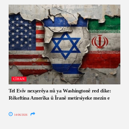
CÎHAN
Tel Evîv nexşerêya nû ya Washingtonê red dike:
Rêkeftina Amerîka û Îranê metirsiyeke mezin e
14/06/2026