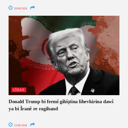
20/06/2026
CÎHAN
Donald Trump bi fermî gihîştina lihevkirina dawî
ya bi Îranê re ragihand
15/06/2026