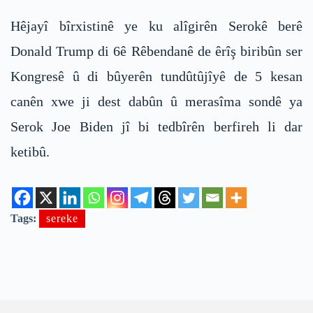
Hêjayî bîrxistinê ye ku alîgirên Serokê berê
Donald Trump di 6ê Rêbendanê de êrîş biribûn ser
Kongresê û di bûyerên tundûtûjîyê de 5 kesan
canên xwe ji dest dabûn û merasîma sondê ya
Serok Joe Biden jî bi tedbîrên berfireh li dar
ketibû.
Tags:
sereke