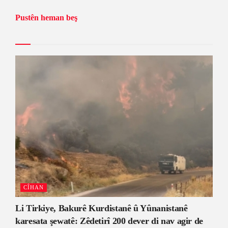
Pustên heman beş
CÎHAN
Li Tirkiye, Bakurê Kurdistanê û Yûnanistanê
karesata şewatê: Zêdetirî 200 dever di nav agir de