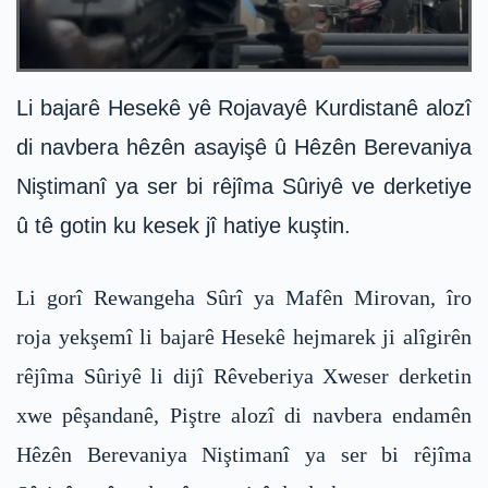
Li bajarê Hesekê yê Rojavayê Kurdistanê alozî
di navbera hêzên asayişê û Hêzên Berevaniya
Niştimanî ya ser bi rêjîma Sûriyê ve derketiye
û tê gotin ku kesek jî hatiye kuştin.
Li gorî Rewangeha Sûrî ya Mafên Mirovan, îro
roja yekşemî li bajarê Hesekê hejmarek ji alîgirên
rêjîma Sûriyê li dijî Rêveberiya Xweser derketin
xwe pêşandanê, Piştre alozî di navbera endamên
Hêzên Berevaniya Niştimanî ya ser bi rêjîma