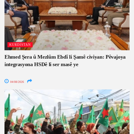
KURDISTAN
Ehmed Şera û Mezlûm Ebdî li Şamê civiyan: Pêvajoya
integrasyona HSDê li ser masê ye
04/08/2026