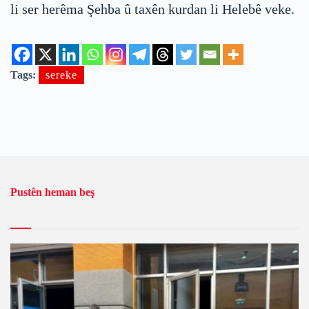
li ser herêma Şehba û taxên kurdan li Helebê veke.
Tags:
sereke
Pustên heman beş