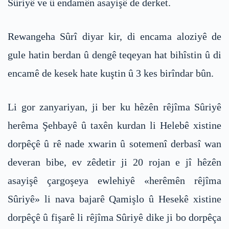
Sûriyê ve û endamên asayişê de derket.
Rewangeha Sûrî diyar kir, di encama aloziyê de
gule hatin berdan û dengê teqeyan hat bihîstin û di
encamê de kesek hate kuştin û 3 kes birîndar bûn.
Li gor zanyariyan, ji ber ku hêzên rêjîma Sûriyê
herêma Şehbayê û taxên kurdan li Helebê xistine
dorpêçê û rê nade xwarin û sotemenî derbasî wan
deveran bibe, ev zêdetir ji 20 rojan e jî hêzên
asayişê çargoşeya ewlehiyê «herêmên rêjîma
Sûriyê» li nava bajarê Qamişlo û Hesekê xistine
dorpêçê û fişarê li rêjîma Sûriyê dike ji bo dorpêça