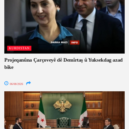
KURDISTAN
Projeqanûna Çarçoveyê dê Demîrtaş û Yuksekdag azad
bike
06/08/2026