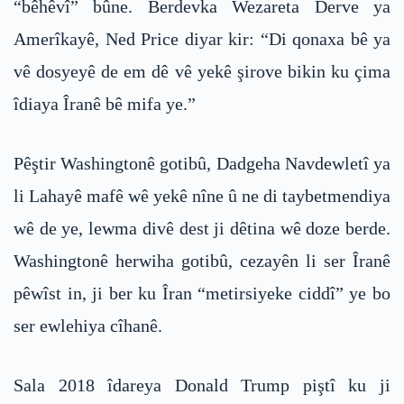
“bêhêvî” bûne. Berdevka Wezareta Derve ya
Amerîkayê, Ned Price diyar kir: “Di qonaxa bê ya
vê dosyeyê de em dê vê yekê şirove bikin ku çima
îdiaya Îranê bê mifa ye.”
Pêştir Washingtonê gotibû, Dadgeha Navdewletî ya
li Lahayê mafê wê yekê nîne û ne di taybetmendiya
wê de ye, lewma divê dest ji dêtina wê doze berde.
Washingtonê herwiha gotibû, cezayên li ser Îranê
pêwîst in, ji ber ku Îran “metirsiyeke ciddî” ye bo
ser ewlehiya cîhanê.
Sala 2018 îdareya Donald Trump piştî ku ji