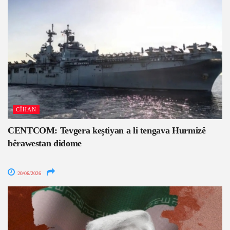
CÎHAN
CENTCOM: Tevgera keştiyan a li tengava Hurmizê
bêrawestan didome
20/06/2026