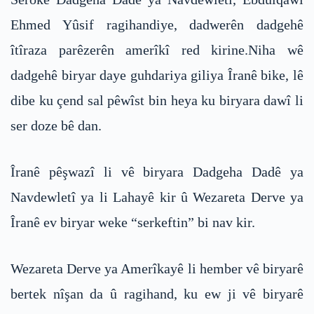
Ehmed Yûsif ragihandiye, dadwerên dadgehê
îtîraza parêzerên amerîkî red kirine.Niha wê
dadgehê biryar daye guhdariya giliya Îranê bike, lê
dibe ku çend sal pêwîst bin heya ku biryara dawî li
ser doze bê dan.
Îranê pêşwazî li vê biryara Dadgeha Dadê ya
Navdewletî ya li Lahayê kir û Wezareta Derve ya
Îranê ev biryar weke “serkeftin” bi nav kir.
Wezareta Derve ya Amerîkayê li hember vê biryarê
bertek nîşan da û ragihand, ku ew ji vê biryarê