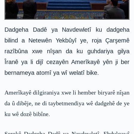
Dadgeha Dadê ya Navdewletî ku dadgeha
bilind a Netewên Yekbûyî ye, roja Çarşemê
razîbûna xwe nîşan da ku guhdariya gilya
Îranê ya li dijî cezayên Amerîkayê yên ji ber
bernameya atomî ya wî welatî bike.
Amerîkayê dilgiraniya xwe li hember biryarê nîşan
da û dibêje, ne di taybetmendiya wê dadgehê de ye
ku wê dozê bibîne.
Serokê Dadgeha Dadê ya Navdewletî, Ebdulqawî