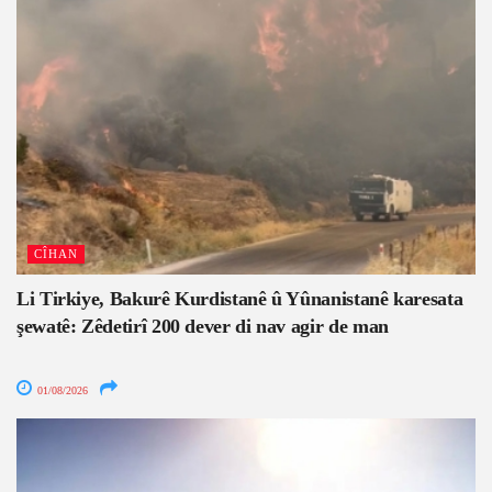
CÎHAN
Li Tirkiye, Bakurê Kurdistanê û Yûnanistanê karesata
şewatê: Zêdetirî 200 dever di nav agir de man
01/08/2026