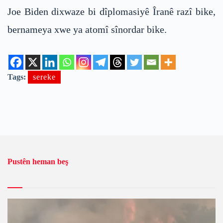
Joe Biden dixwaze bi dîplomasiyê Îranê razî bike,
bernameya xwe ya atomî sînordar bike.
Tags:
sereke
Pustên heman beş