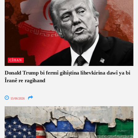
CÎHAN
Donald Trump bi fermî gihîştina lihevkirina dawî ya bi
Îranê re ragihand
15/06/2026