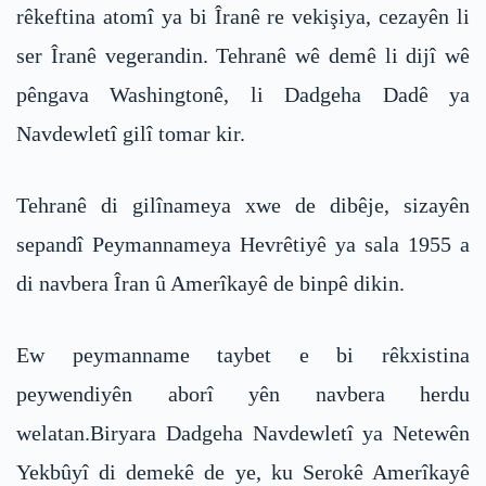
rêkeftina atomî ya bi Îranê re vekişiya, cezayên li
ser Îranê vegerandin. Tehranê wê demê li dijî wê
pêngava Washingtonê, li Dadgeha Dadê ya
Navdewletî gilî tomar kir.
Tehranê di gilînameya xwe de dibêje, sizayên
sepandî Peymannameya Hevrêtiyê ya sala 1955 a
di navbera Îran û Amerîkayê de binpê dikin.
Ew peymanname taybet e bi rêkxistina
peywendiyên aborî yên navbera herdu
welatan.Biryara Dadgeha Navdewletî ya Netewên
Yekbûyî di demekê de ye, ku Serokê Amerîkayê