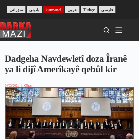
Skip
to
سۆرانی
بادینی
kurmancî
عربي
Türkçe
فارسی
content
Dadgeha Navdewletî doza Îranê
ya li dijî Amerîkayê qebûl kir
04/02/2021
in
Cîhan