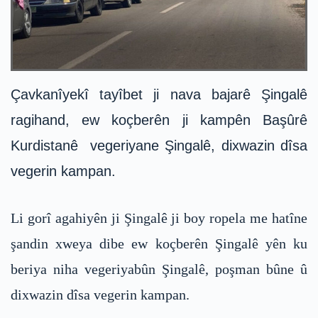
Çavkanîyekî tayîbet ji nava bajarê Şingalê
ragihand, ew koçberên ji kampên Başûrê
Kurdistanê vegeriyane Şingalê, dixwazin dîsa
vegerin kampan.
Li gorî agahiyên ji Şingalê ji boy ropela me hatîne
şandin xweya dibe ew koçberên Şingalê yên ku
beriya niha vegeriyabûn Şingalê, poşman bûne û
dixwazin dîsa vegerin kampan.