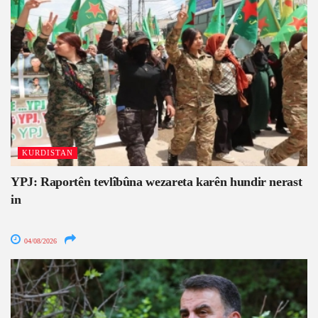
KURDISTAN
YPJ: Raportên tevlîbûna wezareta karên hundir nerast
in
04/08/2026