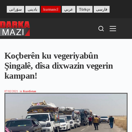
Skip
to
سۆرانی
بادینی
kurmancî
عربي
Türkçe
فارسی
content
Koçberên ku vegeriyabûn
Şingalê, dîsa dixwazin vegerin
kampan!
07/02/2021
in
Kurdistan