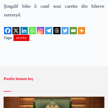
Şingalê bike û canê wan careke din bikeve
xetereyê.
Tags:
sereke
Pustên heman beş