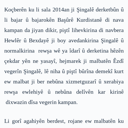
Koçberên ku li sala 2014an ji Şingalê derketbûn û
li bajar û bajarokên Başûrê Kurdistanê di nava
kampan da jiyan dikir, piştî lihevkirina di navbera
Hewlêr û Bexdayê ji boy avedankirina Şingalê û
normalkirina rewşa wê ya îdarî û derketina hêzên
çekdar yên ne yasayî, hejmarek ji malbatên Êzdî
vegerîn Şingalê, lê niha û piştî bûrîna demekî kurt
ew malbat ji ber nebûna xizmetguzarî û xerabiya
rewşa ewlehiyê û nebûna delîvên kar kirinê
dixwazin dîsa vegerin kampan.
Li gorî agahiyên berdest, rojane ew malbatên ku