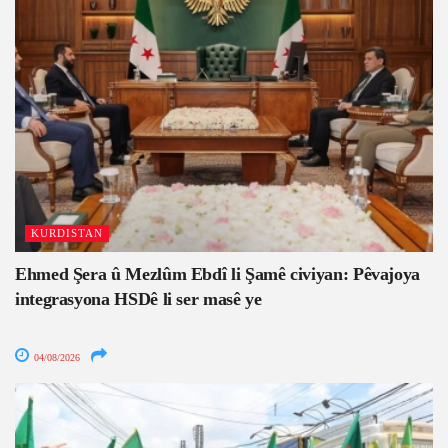
KURDISTAN
Ehmed Şera û Mezlûm Ebdî li Şamê civiyan: Pêvajoya
integrasyona HSDê li ser masê ye
04/08/2026