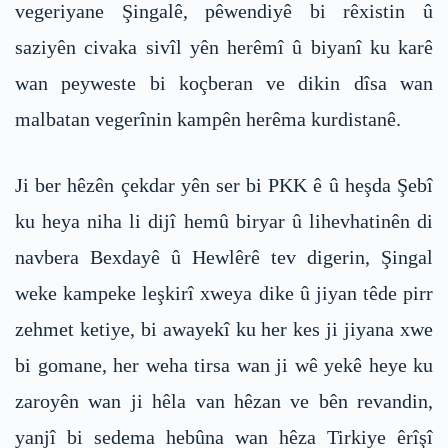
vegeriyane Şingalê, pêwendiyê bi rêxistin û
saziyên civaka sivîl yên herêmî û biyanî ku karê
wan peyweste bi koçberan ve dikin dîsa wan
malbatan vegerînin kampên herêma kurdistanê.
Ji ber hêzên çekdar yên ser bi PKK ê û heşda Şebî
ku heya niha li dijî hemû biryar û lihevhatinên di
navbera Bexdayê û Hewlêrê tev digerin, Şingal
weke kampeke leşkirî xweya dike û jiyan têde pirr
zehmet ketiye, bi awayekî ku her kes ji jiyana xwe
bi gomane, her weha tirsa wan ji wê yekê heye ku
zaroyên wan ji hêla van hêzan ve bên revandin,
yanjî bi sedema hebûna wan hêza Tirkiye êrîşî