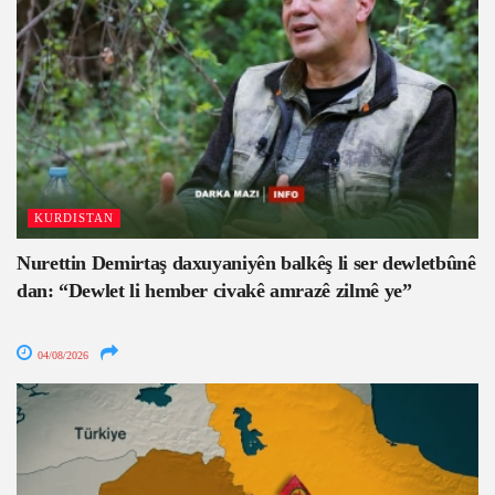
KURDISTAN
Nurettin Demirtaş daxuyaniyên balkêş li ser dewletbûnê
dan: “Dewlet li hember civakê amrazê zilmê ye”
04/08/2026