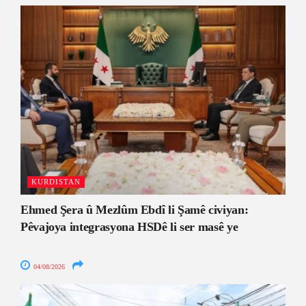
KURDISTAN
Ehmed Şera û Mezlûm Ebdî li Şamê civiyan:
Pêvajoya integrasyona HSDê li ser masê ye
04/08/2026