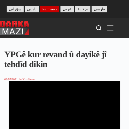
Skip
to
سۆرانی
بادینی
kurmancî
عربي
Türkçe
فارسی
content
YPGê kur revand û dayikê jî
tehdîd dikin
08/02/2021
in
Kurdistan