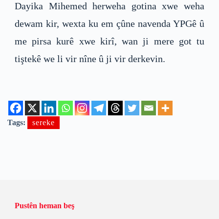
Dayika Mihemed herweha gotina xwe weha
dewam kir, wexta ku em çûne navenda YPGê û
me pirsa kurê xwe kirî, wan ji mere got tu
tiştekê we li vir nîne û ji vir derkevin.
Tags:
sereke
Pustên heman beş