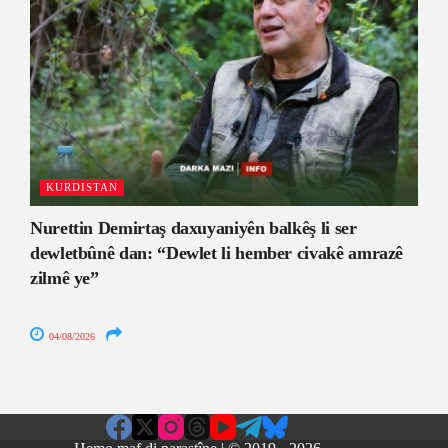
KURDISTAN
Nurettin Demirtaş daxuyaniyên balkêş li ser
dewletbûnê dan: “Dewlet li hember civakê amrazê
zilmê ye”
04/08/2026