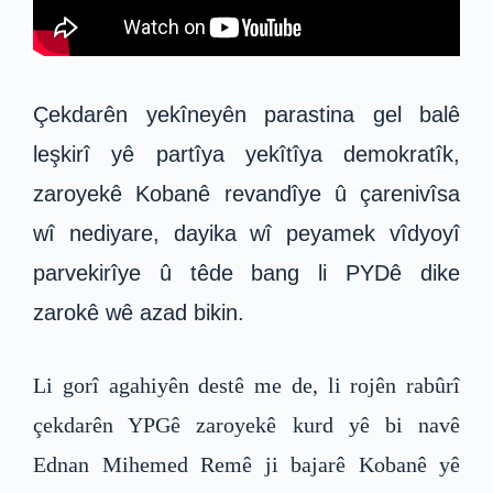
Çekdarên yekîneyên parastina gel balê
leşkirî yê partîya yekîtîya demokratîk,
zaroyekê Kobanê revandîye û çarenivîsa
wî nediyare, dayika wî peyamek vîdyoyî
parvekirîye û têde bang li PYDê dike
zarokê wê azad bikin.
Li gorî agahiyên destê me de, li rojên rabûrî
çekdarên YPGê zaroyekê kurd yê bi navê
Ednan Mihemed Remê ji bajarê Kobanê yê