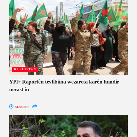
KURDISTAN
YPJ: Raportên tevlîbûna wezareta karên hundir
nerast in
04/08/2026