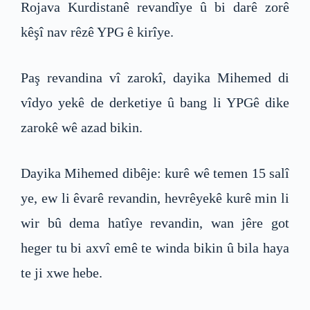
Rojava Kurdistanê revandîye û bi darê zorê
kêşî nav rêzê YPG ê kirîye.
Paş revandina vî zarokî, dayika Mihemed di
vîdyo yekê de derketiye û bang li YPGê dike
zarokê wê azad bikin.
Dayika Mihemed dibêje: kurê wê temen 15 salî
ye, ew li êvarê revandin, hevrêyekê kurê min li
wir bû dema hatîye revandin, wan jêre got
heger tu bi axvî emê te winda bikin û bila haya
te ji xwe hebe.