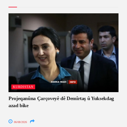
KURDISTAN
Projeqanûna Çarçoveyê dê Demîrtaş û Yuksekdag
azad bike
06/08/2026