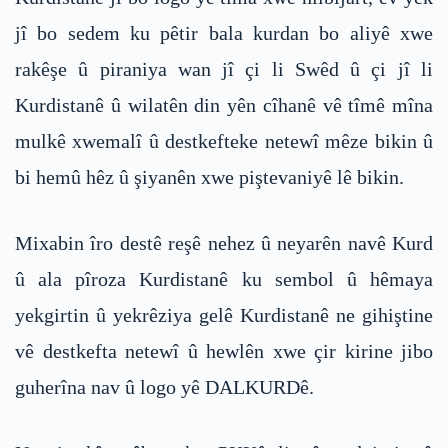
jî bo sedem ku pêtir bala kurdan bo aliyê xwe
rakêşe û piraniya wan jî çi li Swêd û çi jî li
Kurdistanê û wilatên din yên cîhanê vê tîmê mîna
mulkê xwemalî û destkefteke netewî mêze bikin û
bi hemû hêz û şiyanên xwe piştevaniyê lê bikin.
Mixabin îro destê reşê nehez û neyarên navê Kurd
û ala pîroza Kurdistanê ku sembol û hêmaya
yekgirtin û yekrêziya gelê Kurdistanê ne gihiştine
vê destkefta netewî û hewlên xwe çir kirine jibo
guherîna nav û logo yê DALKURDê.