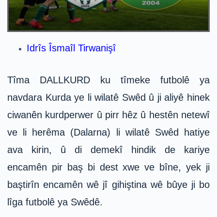
Idrîs Îsmaîl Tirwanişî
Tîma DALLKURD ku tîmeke futbolê ya
navdara Kurda ye li wilatê Swêd û ji aliyê hinek
ciwanên kurdperwer û pirr hêz û hestên netewî
ve li herêma (Dalarna) li wilatê Swêd hatiye
ava kirin, û di demekî hindik de kariye
encamên pir baş bi dest xwe ve bîne, yek ji
baştirîn encamên wê jî gihiştina wê bûye ji bo
lîga futbolê ya Swêdê.