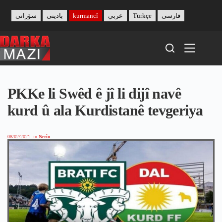
Skip
to
سۆرانی
بادینی
kurmancî
عربي
Türkçe
فارسی
content
PKKe li Swêd ê jî li dijî navê
kurd û ala Kurdistanê tevgeriya
08/02/2021
in
Nerîn