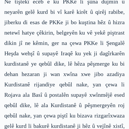
Ne tiştekî ecêb e ku PKKê li şûna dujmin û
neyarên gelê kurd bi vî karê kirêt û qirêj rabibe,
jiberku di esas de PKKe ji bo kuştina hêz û hizra
netewî hatye çêkirin, belgeyên ku vê yekê piştrast
dikin jî ne kêmin, ger na çewa PKKe li Şengalê
Heşda wehşî û supayê Iraqê ku yek ji dagîrkarên
kurdistanê ye qebûl dike, lê hêza pêşmerge ku bi
dehan hezaran ji wan xwîna xwe jibo azadiya
Kurdistanê rijandiye qebûl nake, yan çewa li
Rojava ala Basî û postalên supayê xwînmêjê esed
qebûl dike, lê ala Kurdistanê û pêşmergeyên roj
qebûl nake, yan çewa piştî ku bizava rizgarîxwaza
gelê kurd li bakurê kurdistanê ji hêz û vejînê xistî,