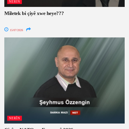
NERÎN
Miletek bi çiyê xwe heye???
15/07/2026
NERÎN