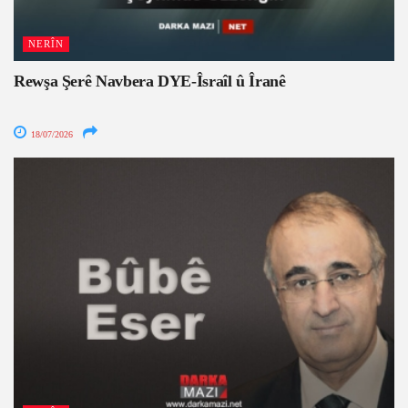
NERÎN
Rewşa Şerê Navbera DYE-Îsraîl û Îranê
18/07/2026