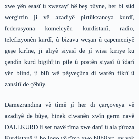
xwe yên esasî û xwezayî bê beş bûyne, her bi sûd
wergirtin ji vê azadiyê pirtûkxaneya kurdî,
federasyona komeleyên kurdistanî, radio,
telefizyonên kurdî, û bizava weşan û çapemeniyê
geşe kirîne, ji aliyê siyasî de jî wisa kiriye ku
çendîn kurd bigihîjin pile û postên siyasî û îdarî
yên blind, ji bilî wê pêşveçûna di warên fikrî û
zansitî de çêbûy.
Damezrandina vê tîmê jî her di çarçoveya vê
azadiyê de bûye, hinek ciwanên xwîn germ navê
DALLKURD li ser navê tîma xwe danî û ala pîroza
Kurdistanê ji bo logo yê tîma xwe hilbijart, ev yek