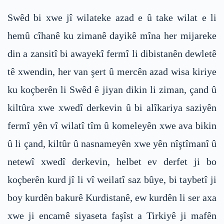
Swêd bi xwe jî wilateke azad e û take wilat e li
hemû cîhanê ku zimanê dayikê mîna her mijareke
din a zansitî bi awayekî fermî li dibistanên dewletê
tê xwendin, her van şert û mercên azad wisa kiriye
ku koçberên li Swêd ê jiyan dikin li ziman, çand û
kiltûra xwe xwedî derkevin û bi alîkariya saziyên
fermî yên vî wilatî tîm û komeleyên xwe ava bikin
û li çand, kiltûr û nasnameyên xwe yên nîştîmanî û
netewî xwedî derkevin, helbet ev derfet ji bo
koçberên kurd jî li vî weilatî saz bûye, bi taybetî ji
boy kurdên bakurê Kurdistanê, ew kurdên li ser axa
xwe ji encamê siyaseta faşîst a Tirkiyê ji mafên