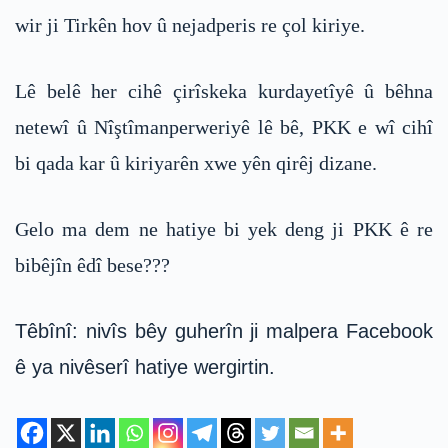
wir ji Tirkên hov û nejadperis re çol kiriye.
Lê belê her cihê çirîskeka kurdayetîyê û bêhna
netewî û Nîştîmanperweriyê lê bê, PKK e wî cihî
bi qada kar û kiriyarên xwe yên qirêj dizane.
Gelo ma dem ne hatiye bi yek deng ji PKK ê re
bibêjîn êdî bese???
Têbînî: nivîs bêy guherîn ji malpera Facebook
ê ya nivêserî hatiye wergirtin.