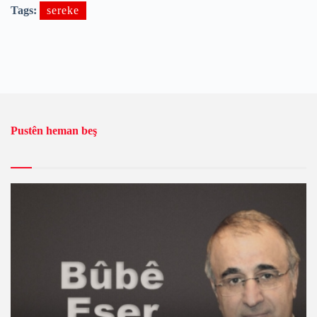
Tags:
sereke
Pustên heman beş