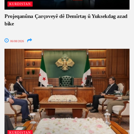
KURDISTAN
Projeqanûna Çarçoveyê dê Demîrtaş û Yuksekdag azad
bike
06/08/2026
KURDISTAN