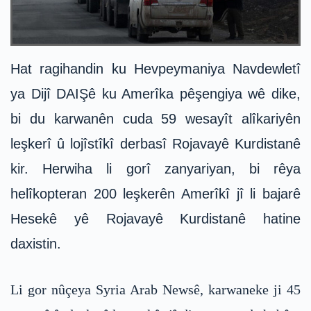
Hat ragihandin ku Hevpeymaniya Navdewletî
ya Dijî DAIŞê ku Amerîka pêşengiya wê dike,
bi du karwanên cuda 59 wesayît alîkariyên
leşkerî û lojîstîkî derbasî Rojavayê Kurdistanê
kir. Herwiha li gorî zanyariyan, bi rêya
helîkopteran 200 leşkerên Amerîkî jî li bajarê
Hesekê yê Rojavayê Kurdistanê hatine
daxistin.
Li gor nûçeya Syria Arab Newsê, karwaneke ji 45