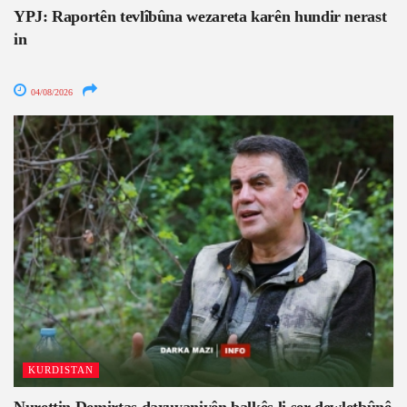
YPJ: Raportên tevlîbûna wezareta karên hundir nerast
in
04/08/2026
KURDISTAN
Nurettin Demirtaş daxuyaniyên balkêş li ser dewletbûnê