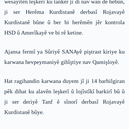
wesayîtên leşkerî ku tankêr jî di nav wan de hebûn,
ji ser Herêma Kurdistanê derbasî Rojavayê
Kurdistanê bûne û ber bi herêmên jêr kontrola
HSD û Amerîkayê ve bi rê ketine.
Ajansa fermî ya Sûriyê SANAyê piştrast kiriye ku
karwana hevpeymaniyê gihîştiye nav Qamişloyê.
Hat ragihandin karwana duyem jî ji 14 barhilgiran
pêk dihat ku alavên leşkerî û lojîstîkî barkirî bû û
ji ser deriyê Tanf ê sînorî derbasî Rojavayê
Kurdistanê bûye.