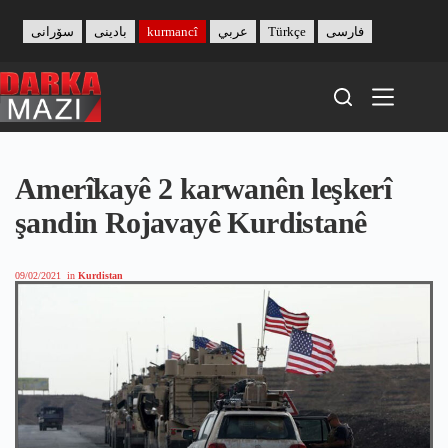
Skip
to
سۆرانی
بادینی
kurmancî
عربي
Türkçe
فارسی
content
Amerîkayê 2 karwanên leşkerî
şandin Rojavayê Kurdistanê
09/02/2021
in
Kurdistan