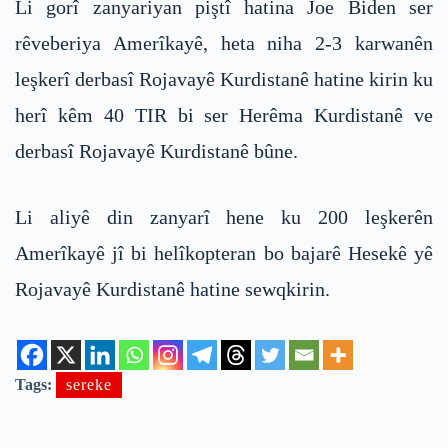
Li gorî zanyariyan piştî hatina Joe Biden ser
rêveberiya Amerîkayê, heta niha 2-3 karwanên
leşkerî derbasî Rojavayê Kurdistanê hatine kirin ku
herî kêm 40 TIR bi ser Herêma Kurdistanê ve
derbasî Rojavayê Kurdistanê bûne.
Li aliyê din zanyarî hene ku 200 leşkerên
Amerîkayê jî bi helîkopteran bo bajarê Hesekê yê
Rojavayê Kurdistanê hatine sewqkirin.
Tags:
sereke