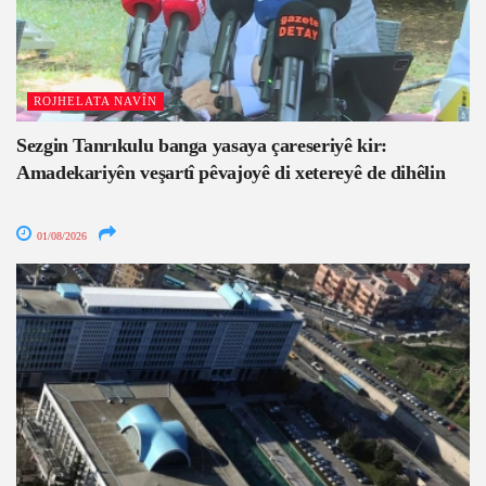
ROJHELATA NAVÎN
Sezgin Tanrıkulu banga yasaya çareseriyê kir:
Amadekariyên veşartî pêvajoyê di xetereyê de dihêlin
01/08/2026