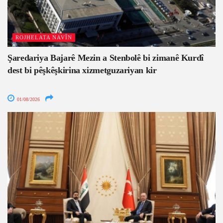
ROJHELATA NAVÎN
Şaredariya Bajarê Mezin a Stenbolê bi zimanê Kurdî
dest bi pêşkêşkirina xizmetguzariyan kir
01/08/2026