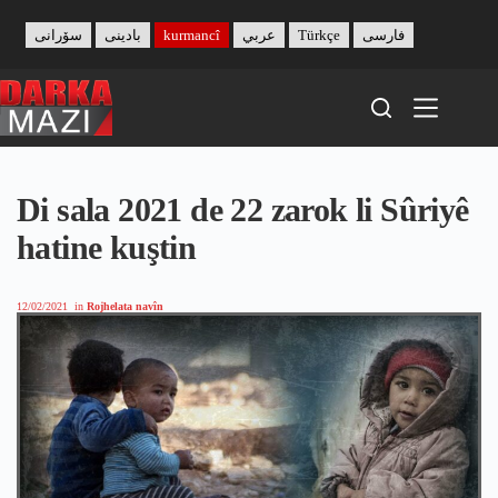
Skip
to
سۆرانی
بادینی
kurmancî
عربي
Türkçe
فارسی
content
Di sala 2021 de 22 zarok li Sûriyê
hatine kuştin
12/02/2021
in
Rojhelata navîn