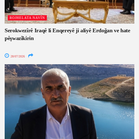
ROJHELATA NAVÎN
Serokwezîrê Iraqê li Enqereyê ji aliyê Erdoğan ve hate
pêşwazîkirin
28/07/2026