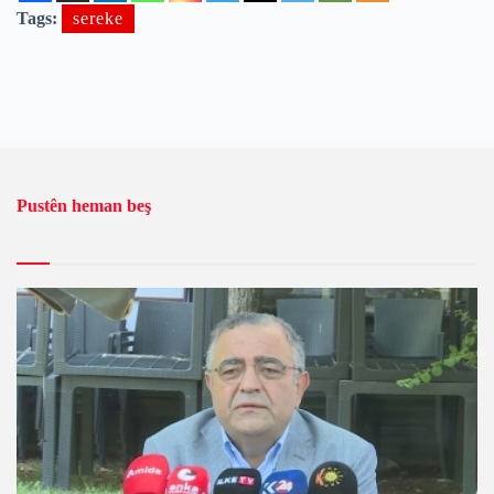
Tags:
sereke
Pustên heman beş