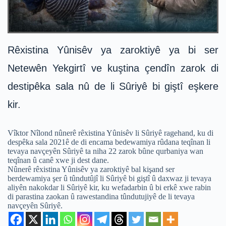
Rêxistina Yûnisêv ya zaroktiyê ya bi ser
Netewên Yekgirtî ve kuştina çendîn zarok di
destipêka sala nû de li Sûriyê bi giştî eşkere
kir.
Vîktor Nîlond nûnerê rêxistina Yûnisêv li Sûriyê ragehand, ku di
despêka sala 2021ê de di encama bedewamiya rûdana teqînan li
tevaya navçeyên Sûriyê ta niha 22 zarok bûne qurbaniya wan
teqînan û canê xwe ji dest dane.
Nûnerê rêxistina Yûnisêv ya zaroktiyê bal kişand ser
berdewamiya şer û tûndutûjî li Sûriyê bi giştî û daxwaz ji tevaya
aliyên nakokdar li Sûriyê kir, ku wefadarbin û bi erkê xwe rabin
di parastina zaokan û rawestandina tûndutujiyê de li tevaya
navçeyên Sûriyê.