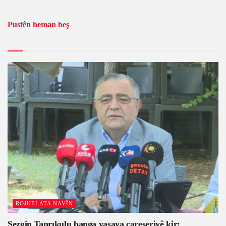
Pustên heman beş
ROJHELATA NAVÎN
Sezgin Tanrıkulu banga yasaya çareseriyê kir: