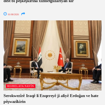
dest bi pêşkêşkirina xizmetguzariyan kir
01/08/2026
ROJHELATA NAVÎN
Serokwezîrê Iraqê li Enqereyê ji aliyê Erdoğan ve hate
pêşwazîkirin