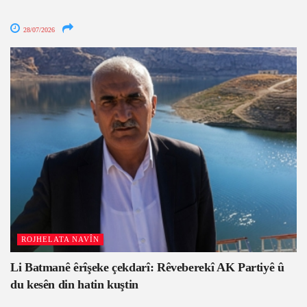
28/07/2026
ROJHELATA NAVÎN
Li Batmanê êrîşeke çekdarî: Rêveberekî AK Partiyê û
du kesên din hatin kuştin