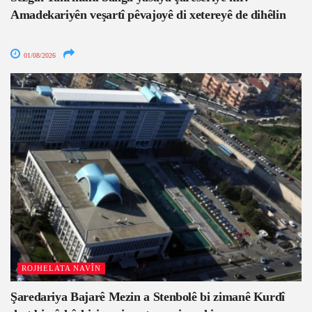
Amadekariyên veşartî pêvajoyê di xetereyê de dihêlin
01/08/2026
ROJHELATA NAVÎN
Şaredariya Bajarê Mezin a Stenbolê bi zimanê Kurdî