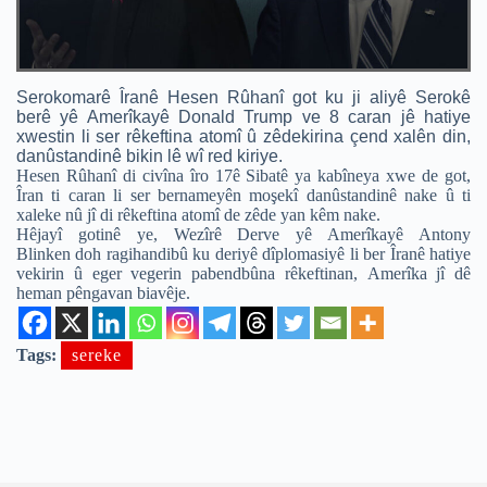
Serokomarê Îranê Hesen Rûhanî got ku ji aliyê Serokê
berê yê Amerîkayê Donald Trump ve 8 caran jê hatiye
xwestin li ser rêkeftina atomî û zêdekirina çend xalên din,
danûstandinê bikin lê wî red kiriye.
Hesen Rûhanî di civîna îro 17ê Sibatê ya kabîneya xwe de got,
Îran ti caran li ser bernameyên moşekî danûstandinê nake û ti
xaleke nû jî di rêkeftina atomî de zêde yan kêm nake.
Hêjayî gotinê ye, Wezîrê Derve yê Amerîkayê Antony
Blinken doh ragihandibû ku deriyê dîplomasiyê li ber Îranê hatiye
vekirin û eger vegerin pabendbûna rêkeftinan, Amerîka jî dê
heman pêngavan biavêje.
Tags:
sereke