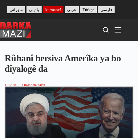
Skip
to
سۆرانی
بادینی
kurmancî
عربي
Türkçe
فارسی
content
Rûhanî bersiva Amerîka ya bo
dîyalogê da
17/02/2021
in
Rojhelata navîn