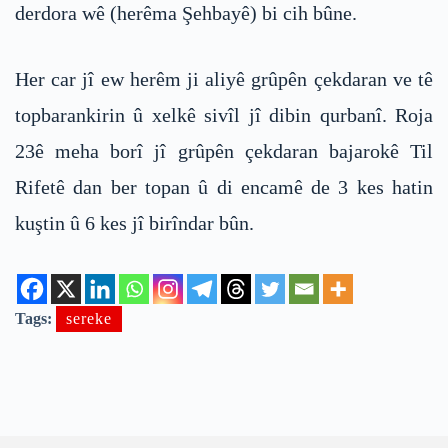
derdora wê (herêma Şehbayê) bi cih bûne.
Her car jî ew herêm ji aliyê grûpên çekdaran ve tê
topbarankirin û xelkê sivîl jî dibin qurbanî. Roja
23ê meha borî jî grûpên çekdaran bajarokê Til
Rifetê dan ber topan û di encamê de 3 kes hatin
kuştin û 6 kes jî birîndar bûn.
Tags:
sereke