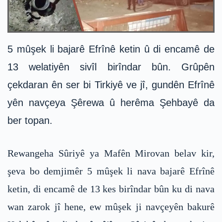
5 mûşek li bajarê Efrînê ketin û di encamê de
13 welatiyên sivîl birîndar bûn. Grûpên
çekdaran ên ser bi Tirkiyê ve jî, gundên Efrînê
yên navçeya Şêrewa û herêma Şehbayê da
ber topan.
Rewangeha Sûriyê ya Mafên Mirovan belav kir,
şeva bo demjimêr 5 mûşek li nava bajarê Efrînê
ketin, di encamê de 13 kes birîndar bûn ku di nava
wan zarok jî hene, ew mûşek ji navçeyên bakurê