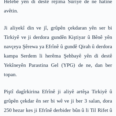
Helebê yên di destê rêjîma Sûriyê de ne hatine
avêtin.
Ji aliyekî din ve jî, grûpên çekdaran yên ser bi
Tirkiyê ve ji derdora gundên Kiştiyar û Bênê yên
navçeya Şêrewa ya Efrînê û gundê Qirah û derdora
kampa Serdem li herêma Şehbayê yên di destê
Yekîneyên Parastina Gel (YPG) de ne, dan ber
topan.
Piştî dagîrkirina Efrînê ji aliyê artêşa Tirkiyê û
grûpên çekdar ên ser bi wê ve ji ber 3 salan, dora
250 hezar kes ji Efrînê derbider bûn û li Til Rifet û