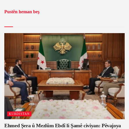
Pustên heman beş
KURDISTAN
Ehmed Şera û Mezlûm Ebdî li Şamê civiyan: Pêvajoya