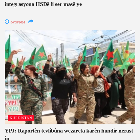
integrasyona HSDê li ser masê ye
04/08/2026
KURDISTAN
YPJ: Raportên tevlîbûna wezareta karên hundir nerast
in