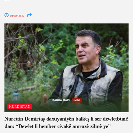
04/08/2026
KURDISTAN
Nurettin Demirtaş daxuyaniyên balkêş li ser dewletbûnê
dan: “Dewlet li hember civakê amrazê zilmê ye”