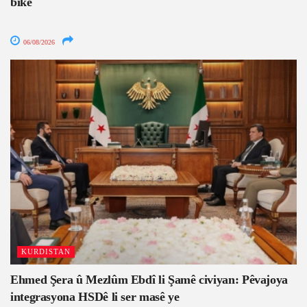
bike
06/08/2026
KURDISTAN
Ehmed Şera û Mezlûm Ebdî li Şamê civiyan: Pêvajoya
integrasyona HSDê li ser masê ye