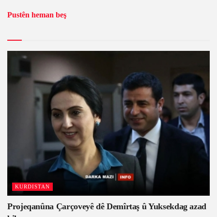
Pustên heman beş
KURDISTAN
Projeqanûna Çarçoveyê dê Demîrtaş û Yuksekdag azad