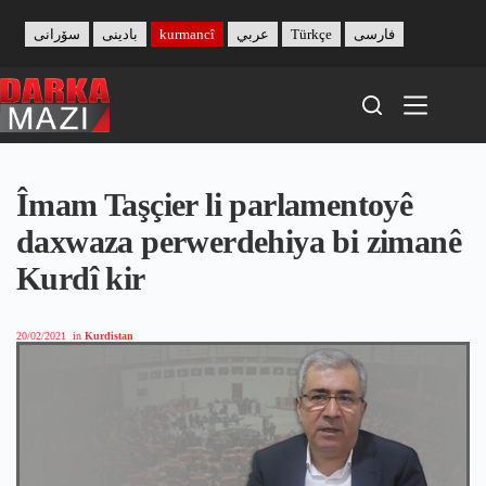
Skip
to
سۆرانی
بادینی
kurmancî
عربي
Türkçe
فارسی
content
Îmam Taşçier li parlamentoyê
daxwaza perwerdehiya bi zimanê
Kurdî kir
20/02/2021
in
Kurdistan