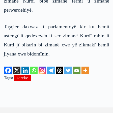
zimanê Kurdî bibe zimanê fermî û zimanê
perwerdehiyê.
Taşçier daxwaz ji parlamentoyê kir ku hemû
astengî û qedexeyên li ser zimanê Kurdî rabin û
Kurd jî bikarin bi zimanê xwe yê zikmakî hemû
jiyana xwe bidomînin.
Tags:
sereke