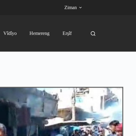
Ziman
Vîdîyo
Hemereng
Erşîf