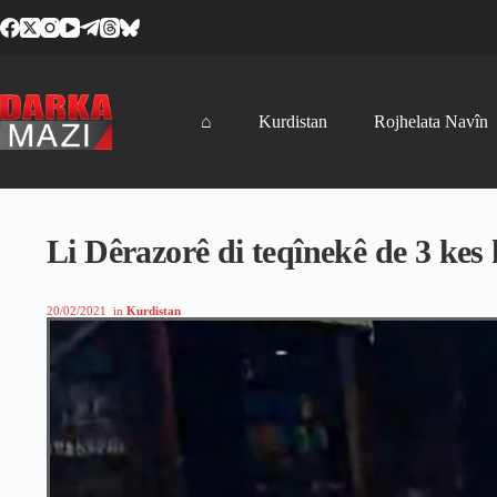
Skip
to
content
⌂
Kurdistan
Rojhelata Navîn
Li Dêrazorê di teqînekê de 3 kes 
20/02/2021
in
Kurdistan