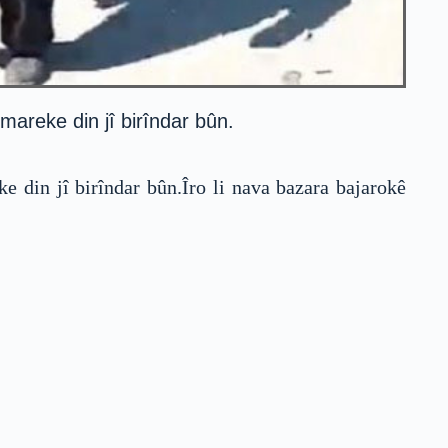
mareke din jî birîndar bûn.
e din jî birîndar bûn.Îro li nava bazara bajarokê