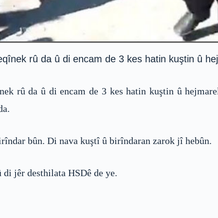
eqînek rû da û di encam de 3 kes hatin kuştin û hej
nek rû da û di encam de 3 kes hatin kuştin û hejmarek
da.
irîndar bûn. Di nava kuştî û birîndaran zarok jî hebûn.
 di jêr desthilata HSDê de ye.