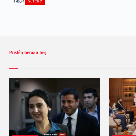
Tags:
sereke
Pustên heman beş