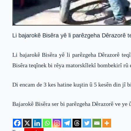
Li bajarokê Bisêra yê li parêzgeha Dêrazorê t
Li bajarokê Bisêra yê li parêzgeha Dêrazorê teqî
Bisêra teqînek bi rêya matorskîlekî bombekirî rû 
Di encam de 3 kes hatine kuştin û 5 kesên din jî b
Bajarokê Bisêra ser bi parêzgeha Dêrazorê ve ye û