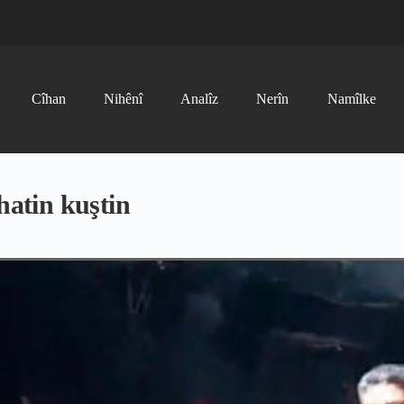
Cîhan
Nihênî
Analîz
Nerîn
Namîlke
hatin kuştin