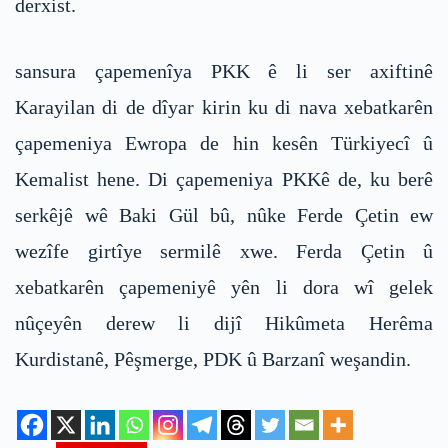
derxist.
sansura çapemenîya PKK ê li ser axiftinê
Karayilan di de dîyar kirin ku di nava xebatkarên
çapemeniya Ewropa de hin kesên Türkiyecî û
Kemalist hene. Di çapemeniya PKKê de, ku berê
serkêjê wê Baki Gül bû, nûke Ferde Çetin ew
wezîfe girtîye sermilê xwe. Ferda Çetin û
xebatkarên çapemeniyê yên li dora wî gelek
nûçeyên derew li dijî Hikûmeta Herêma
Kurdistanê, Pêşmerge, PDK û Barzanî weşandin.