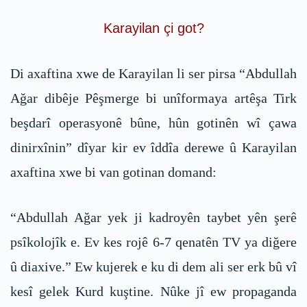
Karayilan çi got?
Di axaftina xwe de Karayilan li ser pirsa “Abdullah
Ağar dibêje Pêşmerge bi unîformaya artêşa Tirk
beşdarî operasyonê bûne, hûn gotinên wî çawa
dinirxînin” dîyar kir ev îddîa derewe û Karayilan
axaftina xwe bi van gotinan domand:
“Abdullah Ağar yek ji kadroyên taybet yên şerê
psîkolojîk e. Ev kes rojê 6-7 qenatên TV ya diğere
û diaxive.” Ew kujerek e ku di dem ali ser erk bû vî
kesî gelek Kurd kuştine. Nûke jî ew propaganda