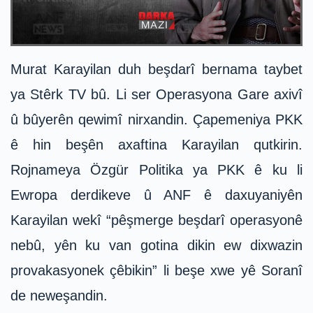
Murat Karayilan duh beşdarî bernama taybet
ya Stêrk TV bû. Li ser Operasyona Gare axivî
û bûyerên qewimî nirxandin. Çapemeniya PKK
ê hin beşên axaftina Karayilan qutkirin.
Rojnameya Özgür Politika ya PKK ê ku li
Ewropa derdikeve û ANF ê daxuyaniyên
Karayilan wekî “pêşmerge beşdarî operasyonê
nebû, yên ku van gotina dikin ew dixwazin
provakasyonek çêbikin” li beşe xwe yê Soranî
de neweşandin.