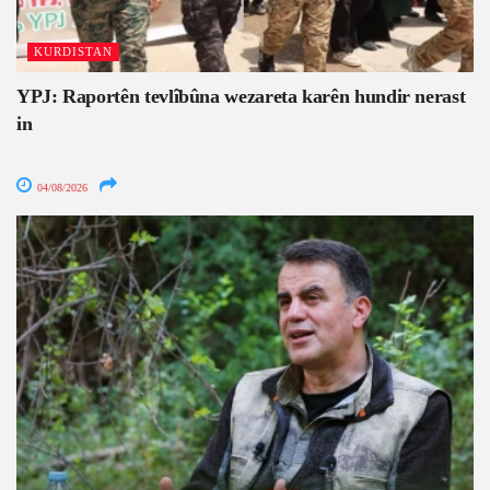
KURDISTAN
YPJ: Raportên tevlîbûna wezareta karên hundir nerast
in
04/08/2026