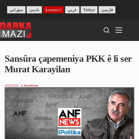
Skip
to
سۆرانی
بادینی
kurmancî
عربي
Türkçe
فارسی
content
Sansûra çapemeniya PKK ê li ser
Murat Karayilan
24/02/2021
in
Kurdistan