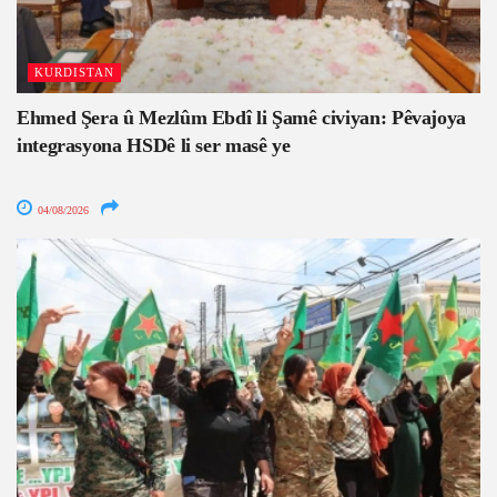
KURDISTAN
Ehmed Şera û Mezlûm Ebdî li Şamê civiyan: Pêvajoya
integrasyona HSDê li ser masê ye
04/08/2026