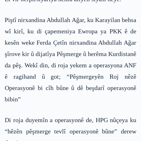
Piştî nirxandina Abdullah Ağar, ku Karayilan behsa
wî kirî, ku di çapemeniya Ewropa ya PKK ê de
kesên weke Ferda Çetîn nirxandina Abdullah Ağar
şîrove kir û dijatîya Pêşmerge û herêma Kurdistanê
da pêş. Wekî din, di roja yekem a operasyona ANF
ê ragihand û got; “Pêşmergeyên Roj nêzê
Operasyonê bi cîh bûne û dê beşdarî operasyonê
bibin”
Di roja duyemîn a operasyonê de, HPG nûçeya ku
“hêzên pêşmerge tevlî operasyonê bûne” derew