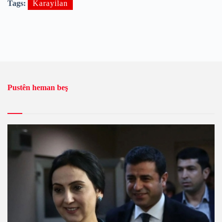
Tags:
Karayilan
Pustên heman beş