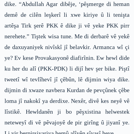
dike. “Abdullah Agar dibêje, ‘pêşmerge di heman
demê de cilên leşkerî li xwe kiriye û li tenişta
artêşa Tirk şerê PKK ê dike ji vê yeke PKK pirr
nerehete.” Tiştek wisa tune. Me di derbarê vê yekê
de daxuyaniyek nivîskî jî belavkir. Armanca wî çi
ye? Ev kese Provakasyonê diafirînin. Ew hewl dide
ku her du alî (PKK-PDK) li dijî hev şer bike. Piştî
tweetî wî tevlîhevî jî çêbûn, lê dijmin wiya dike.
dijmin di xwaze navbera Kurdan de pevçûnek çêbe
loma jî nakokî ya derdixe. Nexêr, divê kes neyê vê
lîstikê. Hewldanên ji bo pêşxistina helwestek
neteweyî di vê pêvajoyê de pir girîng û jiyanî ye.
Li vir berpirsiyariya hemû alîyên sîyasî heye.