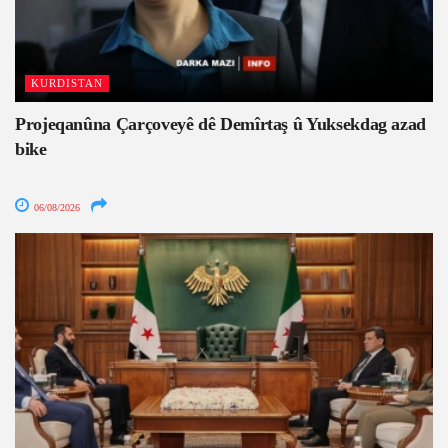
KURDISTAN
Projeqanûna Çarçoveyê dê Demîrtaş û Yuksekdag azad
bike
06/08/2026