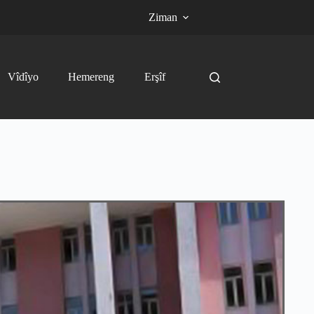
Ziman
Vîdîyo
Hemereng
Erşîf