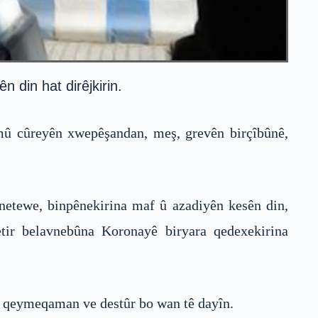
din hat dirêjkirin.
emû cûreyên xwepêşandan, meş, grevên birçîbûnê,
 netewe, binpênekirina maf û azadiyên kesên din,
detir belavnebûna Koronayê biryara qedexekirina
 û qeymeqaman ve destûr bo wan tê dayîn.