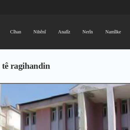
Cîhan
Nihênî
Analîz
Nerîn
Namîlke
 tê ragihandin