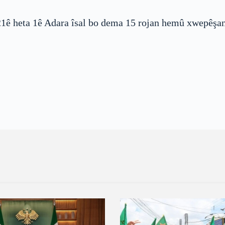
21ê heta 1ê Adara îsal bo dema 15 rojan hemû xwepêşan