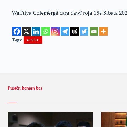
Walîtiya Colemêrgê cara dawî roja 15ê Sibata 20
Tags:
sereke
Pustên heman beş