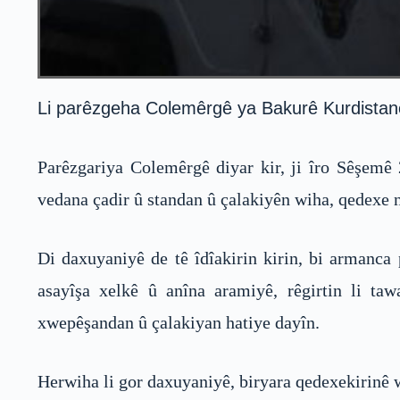
Li parêzgeha Colemêrgê ya Bakurê Kurdistanê,
Parêzgariya Colemêrgê diyar kir, ji îro Sêşemê
vedana çadir û standan û çalakiyên wiha, qedexe 
Di daxuyaniyê de tê îdîakirin kirin, bi armanca
asayîşa xelkê û anîna aramiyê, rêgirtin li taw
xwepêşandan û çalakiyan hatiye dayîn.
Herwiha li gor daxuyaniyê, biryara qedexekirinê 