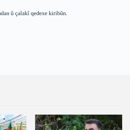
dan û çalakî qedexe kiribûn.