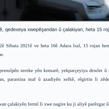
 qedexeya xwepêşandan û çalakiyan, heta 15 rojên 
 2ê Sibata 2021ê ve heta 16ê Adara îsal, 15 rojan h
ne.
 prensîpên sereke yên komarê, yekparçeyiya dewlet û
an, parastina maf û azadiyên xelkê, rêgirtin li zê
wan çalakiyên fermî li xwe nagire ku ji aliyê parêzgar