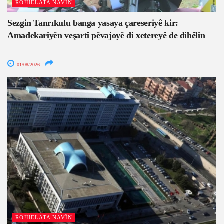
ROJHELATA NAVÎN
Sezgin Tanrıkulu banga yasaya çareseriyê kir:
Amadekariyên veşartî pêvajoyê di xetereyê de dihêlin
01/08/2026
ROJHELATA NAVÎN