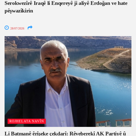
Serokwezîrê Iraqê li Enqereyê ji aliyê Erdoğan ve hate
pêşwazîkirin
28/07/2026
ROJHELATA NAVÎN
Li Batmanê êrîşeke çekdarî: Rêveberekî AK Partiyê û