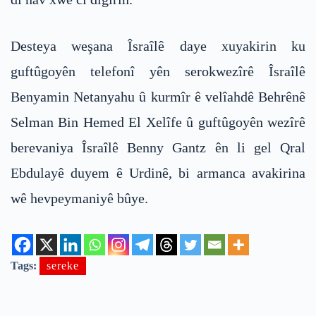
Desteya weşana Îsraîlê daye xuyakirin ku
guftûgoyên telefonî yên serokwezîrê Îsraîlê
Benyamin Netanyahu û kurmîr ê velîahdê Behrênê
Selman Bin Hemed El Xelîfe û guftûgoyên wezîrê
berevaniya Îsraîlê Benny Gantz ên li gel Qral
Ebdulayê duyem ê Urdinê, bi armanca avakirina
wê hevpeymaniyê bûye.
Tags:
sereke