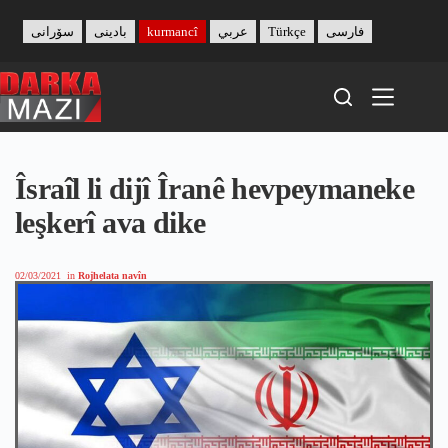
Skip
to
سۆرانی
بادینی
kurmancî
عربي
Türkçe
فارسی
content
Îsraîl li dijî Îranê hevpeymaneke
leşkerî ava dike
02/03/2021
in
Rojhelata navîn