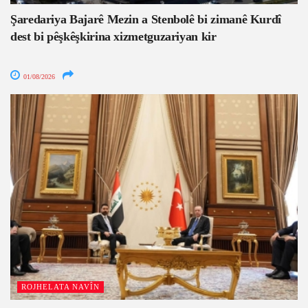
Şaredariya Bajarê Mezin a Stenbolê bi zimanê Kurdî
dest bi pêşkêşkirina xizmetguzariyan kir
01/08/2026
ROJHELATA NAVÎN