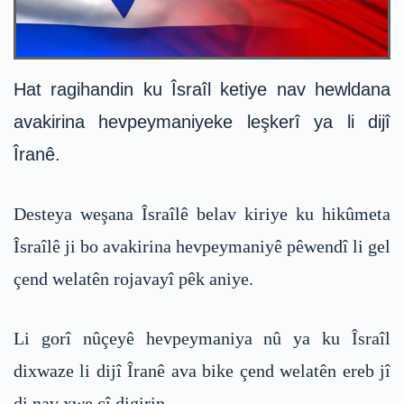
Hat ragihandin ku Îsraîl ketiye nav hewldana
avakirina hevpeymaniyeke leşkerî ya li dijî
Îranê.
Desteya weşana Îsraîlê belav kiriye ku hikûmeta
Îsraîlê ji bo avakirina hevpeymaniyê pêwendî li gel
çend welatên rojavayî pêk aniye.
Li gorî nûçeyê hevpeymaniya nû ya ku Îsraîl
dixwaze li dijî Îranê ava bike çend welatên ereb jî
di nav xwe cî digirin.