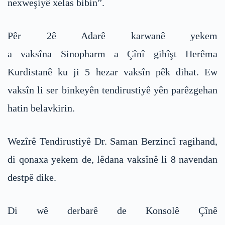
nexweşiyê xelas bibin”.
Pêr 2ê Adarê karwanê yekem
a vaksîna Sinopharm a Çînî gihîşt Herêma
Kurdistanê ku ji 5 hezar vaksîn pêk dihat. Ew
vaksîn li ser binkeyên tendirustiyê yên parêzgehan
hatin belavkirin.
Wezîrê Tendirustiyê Dr. Saman Berzincî ragihand,
di qonaxa yekem de, lêdana vaksînê li 8 navendan
destpê dike.
Di wê derbarê de Konsolê Çînê