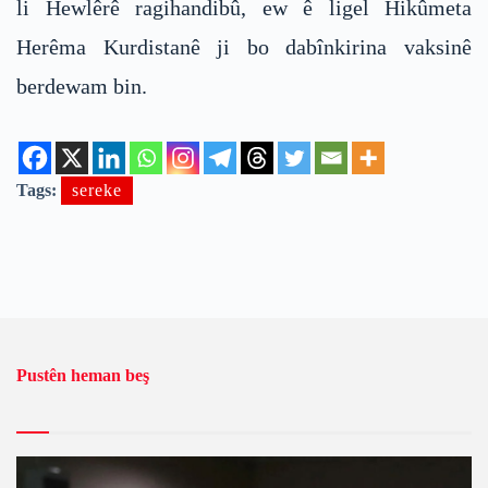
li Hewlêrê ragihandibû, ew ê ligel Hikûmeta
Herêma Kurdistanê ji bo dabînkirina vaksinê
berdewam bin.
Tags:
sereke
Pustên heman beş