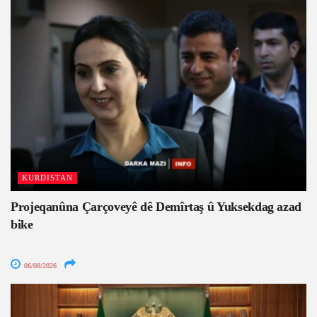
KURDISTAN
Projeqanûna Çarçoveyê dê Demîrtaş û Yuksekdag azad
bike
06/08/2026