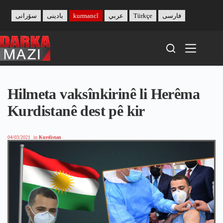
Skip
to
سۆرانی
بادینی
kurmancî
عربي
Türkçe
فارسی
content
Hilmeta vaksînkirinê li Herêma
Kurdistanê dest pê kir
04/03/2021
in
Kurdistan