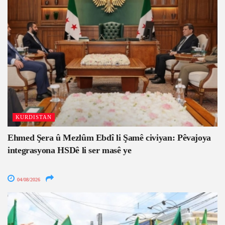
KURDISTAN
Ehmed Şera û Mezlûm Ebdî li Şamê civiyan: Pêvajoya
integrasyona HSDê li ser masê ye
04/08/2026