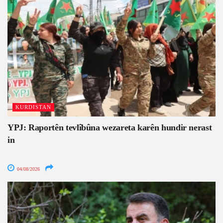
KURDISTAN
YPJ: Raportên tevlîbûna wezareta karên hundir nerast
in
04/08/2026