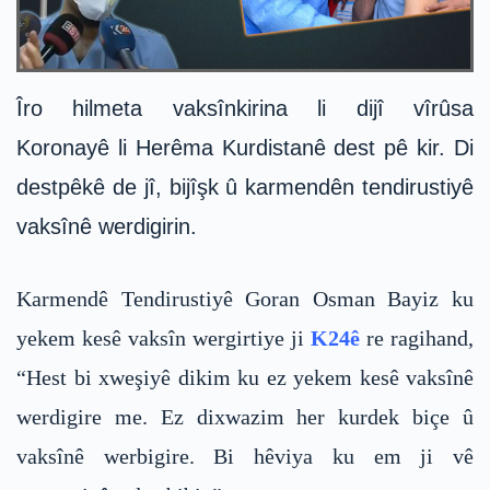
Îro hilmeta vaksînkirina li dijî vîrûsa
Koronayê li Herêma Kurdistanê dest pê kir. Di
destpêkê de jî, bijîşk û karmendên tendirustiyê
vaksînê werdigirin.
Karmendê Tendirustiyê Goran Osman Bayiz ku
yekem kesê vaksîn wergirtiye ji
K24ê
re ragihand,
“Hest bi xweşiyê dikim ku ez yekem kesê vaksînê
werdigire me. Ez dixwazim her kurdek biçe û
vaksînê werbigire. Bi hêviya ku em ji vê