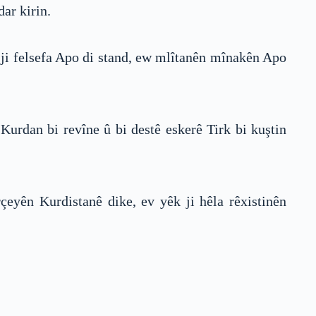
ar kirin.
 ji felsefa Apo di stand, ew mlîtanên mînakên Apo
Kurdan bi revîne û bi destê eskerê Tirk bi kuştin
rçeyên Kurdistanê dike, ev yêk ji hêla rêxistinên