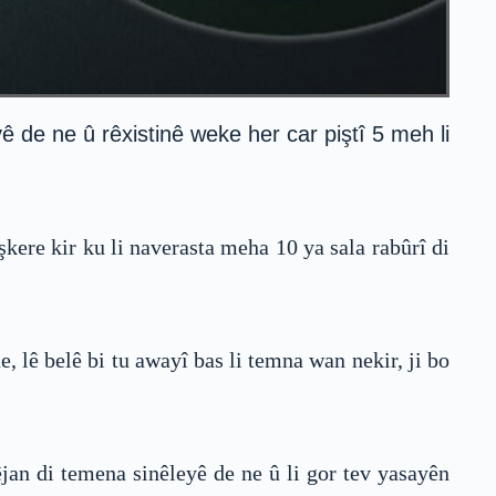
 de ne û rêxistinê weke her car piştî 5 meh li
ere kir ku li naverasta meha 10 ya sala rabûrî di
lê belê bi tu awayî bas li temna wan nekir, ji bo
n di temena sinêleyê de ne û li gor tev yasayên