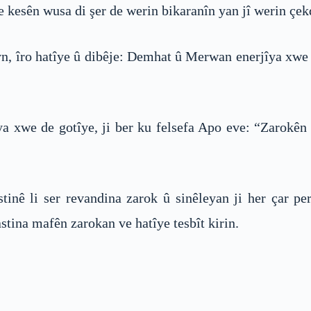
 kesên wusa di şer de werin bikaranîn yan jî werin çekd
yn, îro hatîye û dibêje: Demhat û Merwan enerjîya xwe
a xwe de gotîye, ji ber ku felsefa Apo eve: “Zarokên 
tinê li ser revandina zarok û sinêleyan ji her çar pe
tina mafên zarokan ve hatîye tesbît kirin.