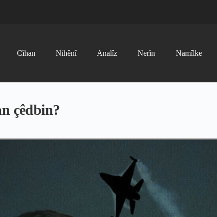
Cîhan
Nihênî
Analîz
Nerîn
Namîlke
an çêdbin?