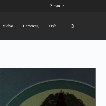
Ziman
Vîdîyo
Hemereng
Erşîf