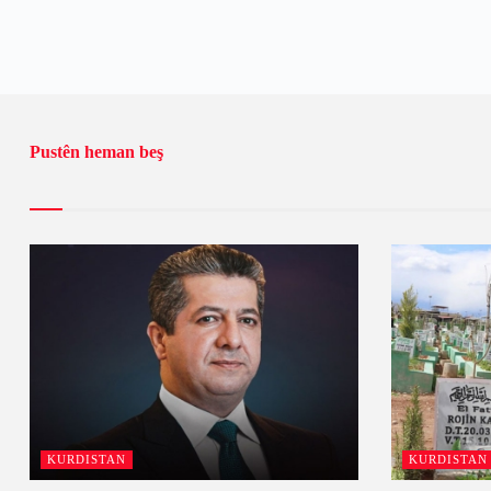
Pustên heman beş
KURDISTAN
KURDISTAN