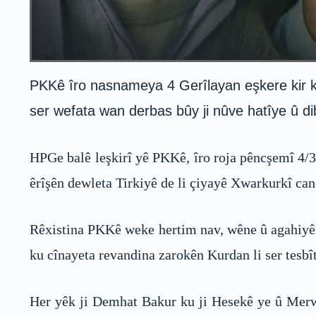
PKKê îro nasnameya 4 Gerîlayan eşkere kir ku 
ser wefata wan derbas bûy ji nûve hatîye û dib
HPGe balê leşkirî yê PKKê, îro roja pêncşemî 4/3
êrîşên dewleta Tirkiyê de li çiyayê Xwarkurkî can
Rêxistina PKKê weke hertim nav, wêne û agahiyên 
ku cînayeta revandina zarokên Kurdan li ser tesbî
Her yêk ji Demhat Bakur ku ji Hesekê ye û Merw