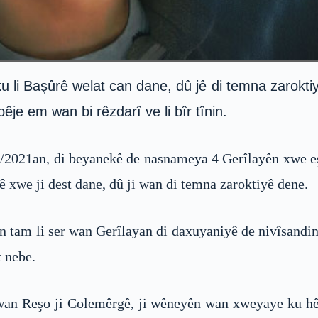
li Başûrê welat can dane, dû jê di temna zaroktiyê
êje em wan bi rêzdarî ve li bîr tînin.
/2021an, di beyanekê de nasnameya 4 Gerîlayên xwe eşk
ê xwe ji dest dane, dû ji wan di temna zaroktiyê dene.
tam li ser wan Gerîlayan di daxuyaniyê de nivîsandine, 
t nebe.
an Reşo ji Colemêrgê, ji wêneyên wan xweyaye ku hêja