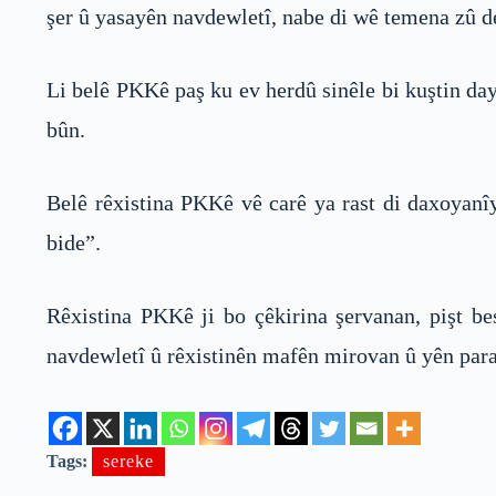
şer û yasayên navdewletî, nabe di wê temena zû de
Li belê PKKê paş ku ev herdû sinêle bi kuştin da
bûn.
Belê rêxistina PKKê vê carê ya rast di daxoyanîy
bide”.
Rêxistina PKKê ji bo çêkirina şervanan, pişt bes
navdewletî û rêxistinên mafên mirovan û yên paras
Tags:
sereke