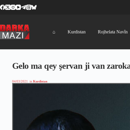
Skip
to
content
⌂
Kurdistan
Rojhelata Navîn
Gelo ma qey şervan ji van zarok
04/03/2021
in
Kurdistan