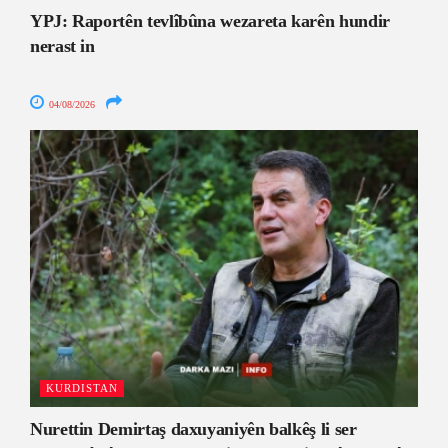
YPJ: Raportên tevlîbûna wezareta karên hundir
nerast in
04/08/2026
KURDISTAN
Nurettin Demirtaş daxuyaniyên balkêş li ser