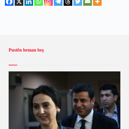
Pustên heman beş