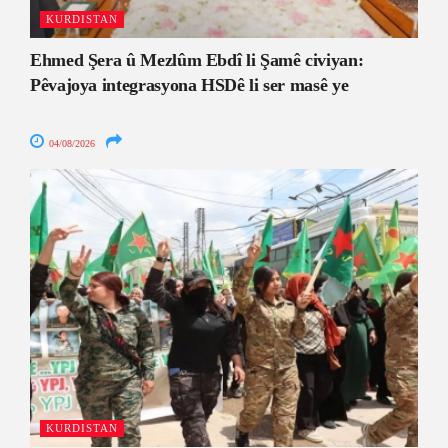
KURDISTAN
Ehmed Şera û Mezlûm Ebdî li Şamê civiyan:
Pêvajoya integrasyona HSDê li ser masê ye
04/08/2026
KURDISTAN