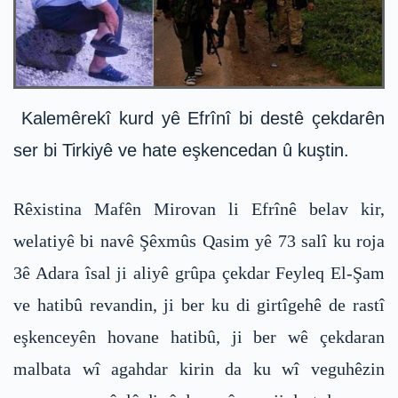
Kalemêrekî kurd yê Efrînî bi destê çekdarên
ser bi Tirkiyê ve hate eşkencedan û kuştin.
Rêxistina Mafên Mirovan li Efrînê belav kir,
welatiyê bi navê Şêxmûs Qasim yê 73 salî ku roja
3ê Adara îsal ji aliyê grûpa çekdar Feyleq El-Şam
ve hatibû revandin, ji ber ku di girtîgehê de rastî
eşkenceyên hovane hatibû, ji ber wê çekdaran
malbata wî agahdar kirin da ku wî veguhêzin