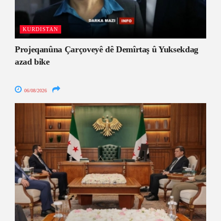
KURDISTAN
Projeqanûna Çarçoveyê dê Demîrtaş û Yuksekdag
azad bike
06/08/2026