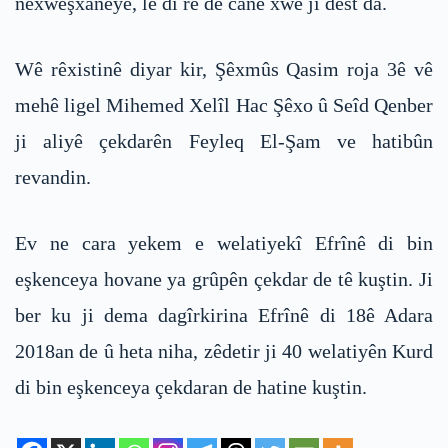
nexweşxaneyê, lê di rê de canê xwe ji dest da.
Wê rêxistinê diyar kir, Şêxmûs Qasim roja 3ê vê
mehê ligel Mihemed Xelîl Hac Şêxo û Seîd Qenber
ji aliyê çekdarên Feyleq El-Şam ve hatibûn
revandin.
Ev ne cara yekem e welatiyekî Efrînê di bin
eşkenceya hovane ya grûpên çekdar de tê kuştin. Ji
ber ku ji dema dagîrkirina Efrînê di 18ê Adara
2018an de û heta niha, zêdetir ji 40 welatiyên Kurd
di bin eşkenceya çekdaran de hatine kuştin.