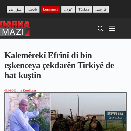
Skip
to
سۆرانی
بادینی
kurmancî
عربي
Türkçe
فارسی
content
Kalemêrekî Efrînî di bin
eşkenceya çekdarên Tirkiyê de
hat kuştin
06/03/2021
in
Kurdistan