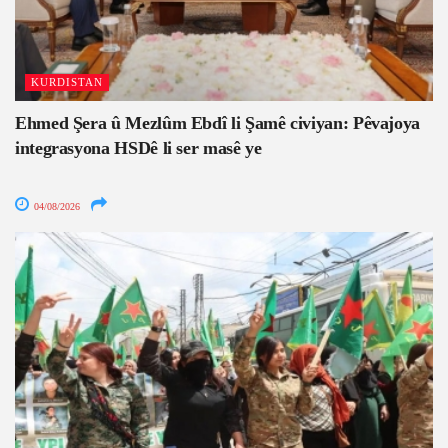
KURDISTAN
Ehmed Şera û Mezlûm Ebdî li Şamê civiyan: Pêvajoya
integrasyona HSDê li ser masê ye
04/08/2026