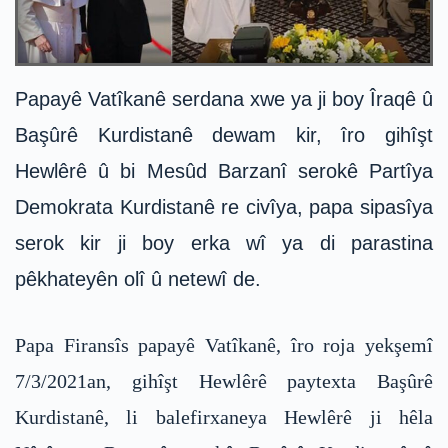
Papayê Vatîkanê serdana xwe ya ji boy Îraqê û
Başûrê Kurdistanê dewam kir, îro gihîşt
Hewlêrê û bi Mesûd Barzanî serokê Partîya
Demokrata Kurdistanê re civîya, papa sipasîya
serok kir ji boy erka wî ya di parastina
pêkhateyên olî û netewî de.
Papa Firansîs papayê Vatîkanê, îro roja yekşemî
7/3/2021an, gihîşt Hewlêrê paytexta Başûrê
Kurdistanê, li balefirxaneya Hewlêrê ji hêla