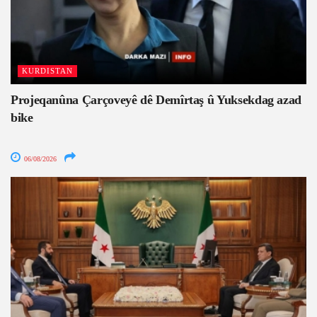
KURDISTAN
Projeqanûna Çarçoveyê dê Demîrtaş û Yuksekdag azad
bike
06/08/2026