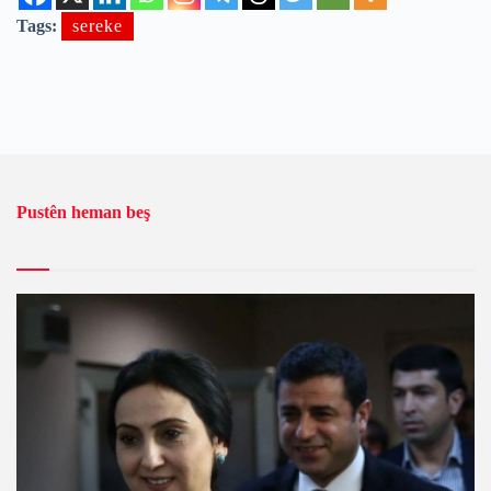
Tags:
sereke
Pustên heman beş