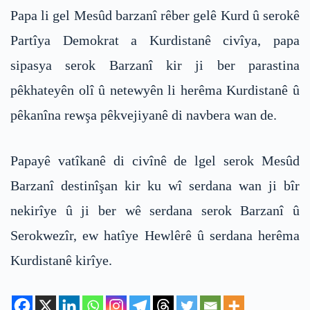
Papa li gel Mesûd barzanî rêber gelê Kurd û serokê
Partîya Demokrat a Kurdistanê civîya, papa
sipasya serok Barzanî kir ji ber parastina
pêkhateyên olî û netewyên li herêma Kurdistanê û
pêkanîna rewşa pêkvejiyanê di navbera wan de.
Papayê vatîkanê di civînê de lgel serok Mesûd
Barzanî destinîşan kir ku wî serdana wan ji bîr
nekirîye û ji ber wê serdana serok Barzanî û
Serokwezîr, ew hatîye Hewlêrê û serdana herêma
Kurdistanê kirîye.