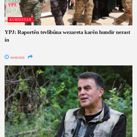
KURDISTAN
YPJ: Raportên tevlîbûna wezareta karên hundir nerast
in
04/08/2026