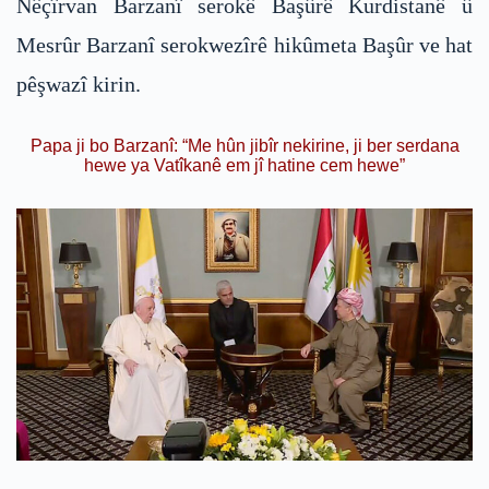
Nêçîrvan Barzanî serokê Başûrê Kurdistanê û
Mesrûr Barzanî serokwezîrê hikûmeta Başûr ve hat
pêşwazî kirin.
Papa ji bo Barzanî: “Me hûn jibîr nekirine, ji ber serdana
hewe ya Vatîkanê em jî hatine cem hewe”