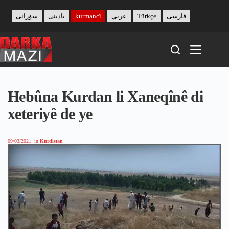
Skip
to
سۆرانی
بادینی
kurmancî
عربي
Türkçe
فارسی
content
Hebûna Kurdan li Xaneqînê di
xeteriyê de ye
09/03/2021
in
Kurdistan