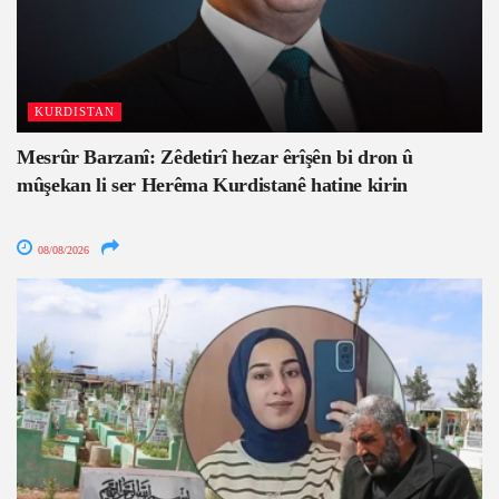
KURDISTAN
Mesrûr Barzanî: Zêdetirî hezar êrîşên bi dron û
mûşekan li ser Herêma Kurdistanê hatine kirin
08/08/2026