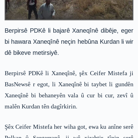
Berpirsê PDKê li bajarê Xaneqînê dibêje, eger
bi hawara Xaneqînê neçin hebûna Kurdan li wir
dê bikeve metirsiyê.
Berpirsê PDKê li Xaneqînê, şêx Ceifer Mistefa ji
BasNewsê r egot, li Xaneqînê bi taybet li gundên
Xaneqînê bi behaneyên vala û cur bi cur, zevî û
malên Kurdan tên dagîrkirin.
Şêx Ceifer Mistefa her wiha got, ewa ku anîne serê
Pelkan û Sergerranê, ji wê xirabtir tînin serê