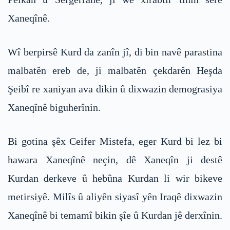
Xaneqînê.
Wî berpirsê Kurd da zanîn jî, di bin navê parastina
malbatên ereb de, ji malbatên çekdarên Heşda
Şeibî re xaniyan ava dikin û dixwazin demograsiya
Xaneqînê biguherînin.
Bi gotina şêx Ceifer Mistefa, eger Kurd bi lez bi
hawara Xaneqînê neçin, dê Xaneqîn ji destê
Kurdan derkeve û hebûna Kurdan li wir bikeve
metirsiyê. Milîs û aliyên siyasî yên Iraqê dixwazin
Xaneqînê bi temamî bikin şîe û Kurdan jê derxînin.