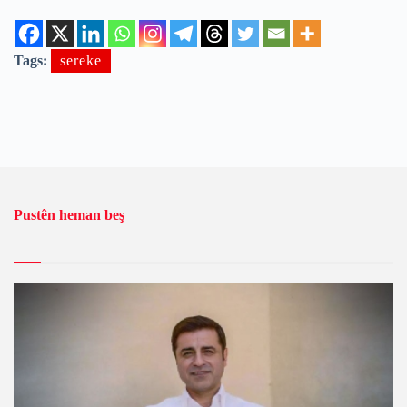
Tags:
sereke
Pustên heman beş