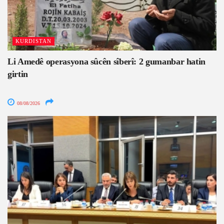
KURDISTAN
Li Amedê operasyona sûcên sîberî: 2 gumanbar hatin
girtin
08/08/2026