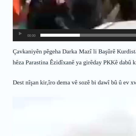
00:00
Çavkaniyên pêgeha Darka Mazî li Başûrê Kurdistan
hêza Parastina Êzidîxanê ya girêday PKKê dabû ku
Dest nîşan kir,îro dema vê sozê bi dawî bû û ev x
Video
Player