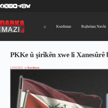
Skip
to
content
⌂
Kurdistan
Rojhelata Navîn
PKKe û şirîkên xwe li Xanesûrê b
11/03/2021
in
Kurdistan