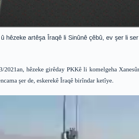
 û hêzeke artêşa Îraqê li Sinûnê çêbû, ev şer li s
1/3/2021an, hêzeke girêday PKKê li komelgeha Xanesûr
encama şer de, eskerekê Îraqê birîndar ketîye.