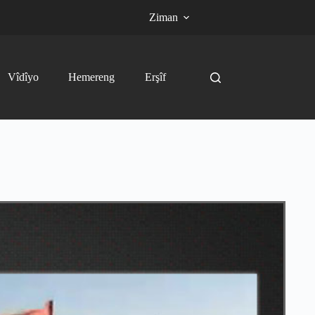
Ziman
Vîdîyo
Hemereng
Erşîf