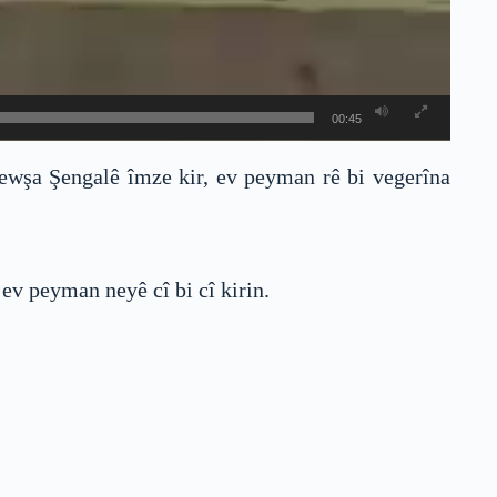
00:45
rewşa Şengalê îmze kir, ev peyman rê bi vegerîna
ev peyman neyê cî bi cî kirin.