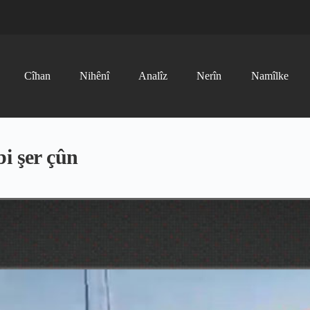
Cîhan
Nihênî
Analîz
Nerîn
Namîlke
i şer çûn