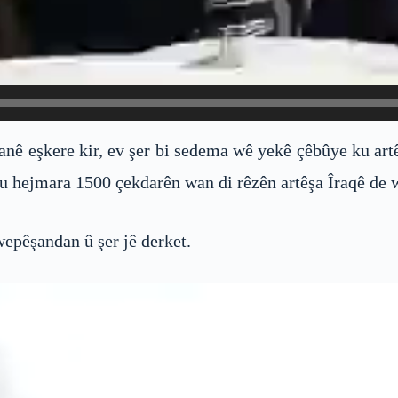
ê eşkere kir, ev şer bi sedema wê yekê çêbûye ku art
 hejmara 1500 çekdarên wan di rêzên artêşa Îraqê de w
wepêşandan û şer jê derket.