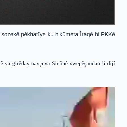
er sozekê pêkhatîye ku hikûmeta Îraqê bi PKKê
ê ya girêday navçeya Sinûnê xwepêşandan li dijî