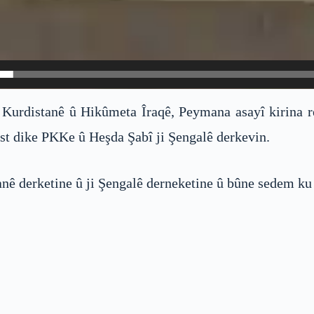
ê Kurdistanê û Hikûmeta Îraqê, Peymana asayî kirina 
st dike PKKe û Heşda Şabî ji Şengalê derkevin.
nê derketine û ji Şengalê derneketine û bûne sedem ku 