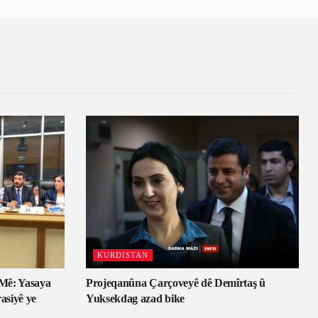
KURDISTAN
Mê: Yasaya
Projeqanûna Çarçoveyê dê Demîrtaş û
asiyê ye
Yuksekdag azad bike