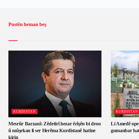
Pustên heman beş
KURDISTAN
KURDISTAN
Mesrûr Barzanî: Zêdetirî hezar êrîşên bi dron
Li Amedê oper
û mûşekan li ser Herêma Kurdistanê hatine
gumanbar hati
kirin