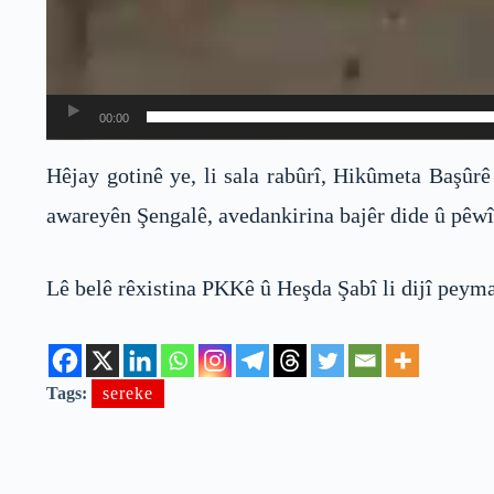
00:00
Hêjay gotinê ye, li sala rabûrî, Hikûmeta Başûr
awareyên Şengalê, avedankirina bajêr dide û pêwî
Lê belê rêxistina PKKê û Heşda Şabî li dijî peyma
Tags:
sereke