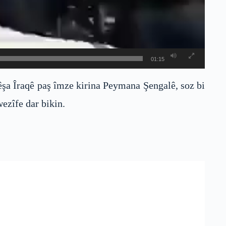
01:15
êşa Îraqê paş îmze kirina Peymana Şengalê, soz bi
ezîfe dar bikin.