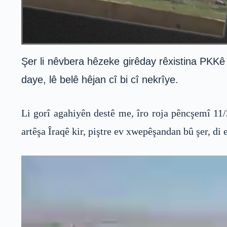
Şer li nêvbera hêzeke girêday rêxistina PKKê
daye, lê belê hêjan cî bi cî nekrîye.
Li gorî agahiyên destê me, îro roja pêncşemî 1
artêşa Îraqê kir, piştre ev xwepêşandan bû şer, di 
Video
Player