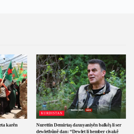
KURDISTAN
eta karên
Nurettin Demirtaş daxuyaniyên balkêş li ser
dewletbûnê dan: “Dewlet li hember civakê