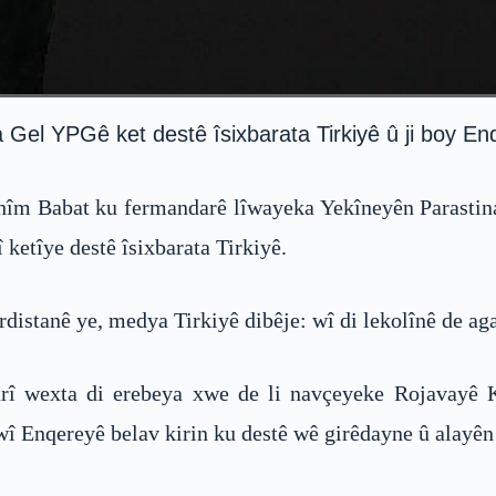
Gel YPGê ket destê îsixbarata Tirkiyê û ji boy En
rahîm Babat ku fermandarê lîwayeka Yekîneyên Parastin
î ketîye destê îsixbarata Tirkiyê.
istanê ye, medya Tirkiyê dibêje: wî di lekolînê de agah
î wexta di erebeya xwe de li navçeyeke Rojavayê Kur
wî Enqereyê belav kirin ku destê wê girêdayne û alayên 