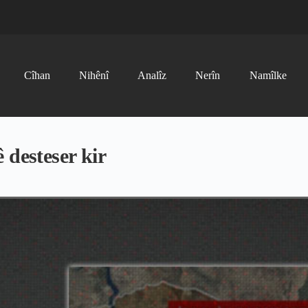
Cîhan
Nihênî
Analîz
Nerîn
Namîlke
 desteser kir