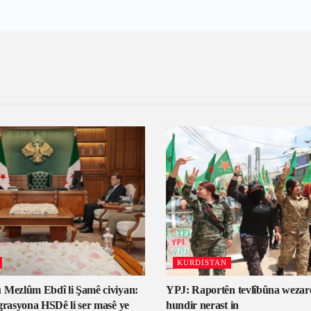
KURDISTAN
 Mezlûm Ebdî li Şamê civiyan:
YPJ: Raportên tevlîbûna wezar
grasyona HSDê li ser masê ye
hundir nerast in