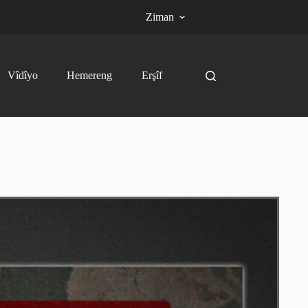
Ziman
Vîdîyo
Hemereng
Erşîf