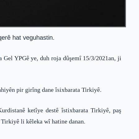
qerê hat veguhastin.
a Gel YPGê ye, duh roja dûşemî 15/3/2021an, ji
iyên pir girîng dane îsixbarata Tirkiyê.
distanê ketîye destê îstixbarata Tirkiyê, paş
Tirkiyê li kêleka wî hatine danan.