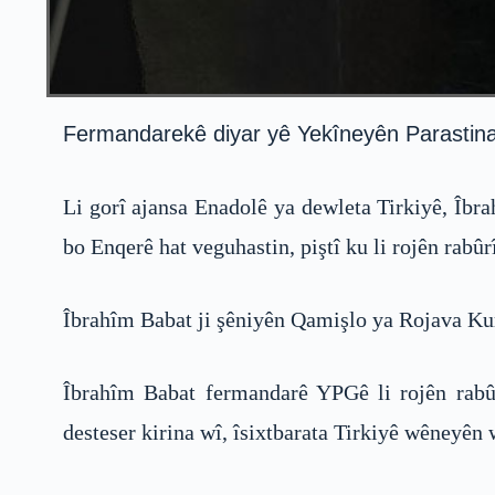
Fermandarekê diyar yê Yekîneyên Parastina 
Li gorî ajansa Enadolê ya dewleta Tirkiyê, Îb
bo Enqerê hat veguhastin, piştî ku li rojên rabûr
Îbrahîm Babat ji şêniyên Qamişlo ya Rojava Kurd
Îbrahîm Babat fermandarê YPGê li rojên rabûr
desteser kirina wî, îsixtbarata Tirkiyê wêneyên 