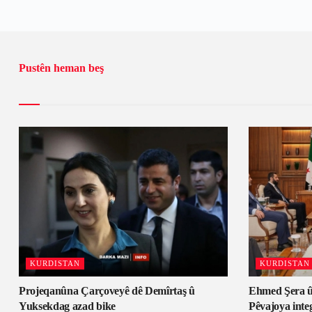
Pustên heman beş
KURDISTAN
KURDISTAN
Projeqanûna Çarçoveyê dê Demîrtaş û
Ehmed Şera û
Yuksekdag azad bike
Pêvajoya inte