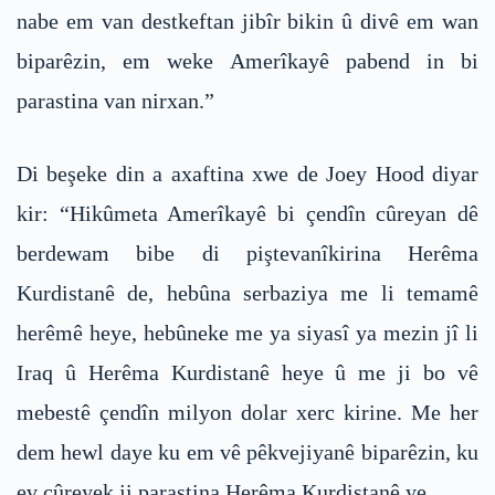
nabe em van destkeftan jibîr bikin û divê em wan
biparêzin, em weke Amerîkayê pabend in bi
parastina van nirxan.”
Di beşeke din a axaftina xwe de Joey Hood diyar
kir: “Hikûmeta Amerîkayê bi çendîn cûreyan dê
berdewam bibe di piştevanîkirina Herêma
Kurdistanê de, hebûna serbaziya me li temamê
herêmê heye, hebûneke me ya siyasî ya mezin jî li
Iraq û Herêma Kurdistanê heye û me ji bo vê
mebestê çendîn milyon dolar xerc kirine. Me her
dem hewl daye ku em vê pêkvejiyanê biparêzin, ku
ev cûreyek ji parastina Herêma Kurdistanê ye.