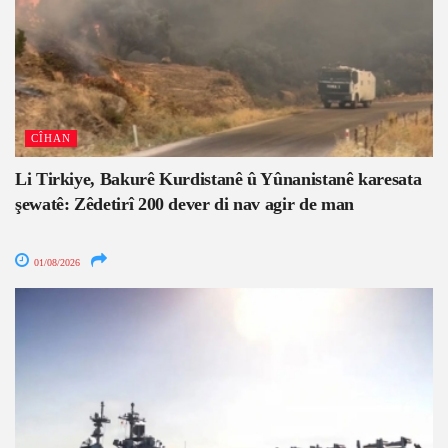
CÎHAN
Li Tirkiye, Bakurê Kurdistanê û Yûnanistanê karesata
şewatê: Zêdetirî 200 dever di nav agir de man
01/08/2026