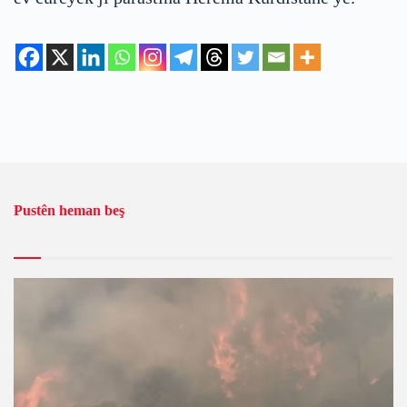
Pustên heman beş