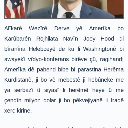
Alîkarê Wezîrê Derve yê Amerîka bo
Karûbarên Rojhilata Navîn Joey Hood di
bîranîna Helebceyê de ku li Washingtonê bi
awayekî vîdyo-konferans birêve çû, ragihand;
Amerîka dê pabend bibe bi parastina Herêma
Kurdistanê, ji bo vê mebestê jî hebûneke me
ya serbazî û siyasî li herêmê heye û me
çendîn milyon dolar ji bo pêkvejiyanê li Iraqê
xerc kirine.