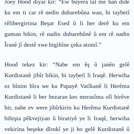
Joey Hood diyar kir: “Ew bûyera tal me han dide
ku em ti car rê nedin dubarebûna wan, bi taybetî
rêlibergirtina Beşar Esed û li her derê ku em
guman bikin, rê nadin dubarebûnê û em rê nadin
Îranê jî destê xwe bigihîne çeka atomî.”
Hood tekez kir: “Nabe em êş û janên gelê
Kurdistanê jibîr bikin, bi taybetî li Iraqê. Herwiha
ez bînim bîra we ku Papayê Vatîkanê li Herêma
Kurdistanê li ber hezaran kes merasîma olî birêve
bir, nabe ev were jibîrkirin ku Herêma Kurdistanê
bihişta pêkvejiyan û biratiyê ye li Iraqê, herwiha
vekirina beşeke dîrokî ye ji bo gelê Kurdistanê û