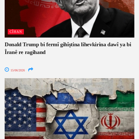
CÎHAN
Donald Trump bi fermî gihîştina lihevkirina dawî ya bi
Îranê re ragihand
15/06/2026