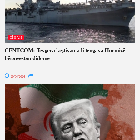
CÎHAN
CENTCOM: Tevgera keştiyan a li tengava Hurmizê
bêrawestan didome
20/06/2026