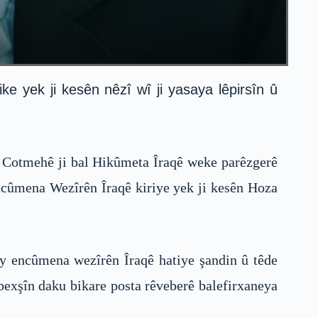
 yek ji kesên nêzî wî ji yasaya lêpirsîn û
ê Cotmehê ji bal Hikûmeta Îraqê weke parêzgerê
Encûmena Wezîrên Îraqê kiriye yek ji kesên Hoza
oy encûmena wezîrên Îraqê hatiye şandin û têde
exşîn daku bikare posta rêveberê balefirxaneya