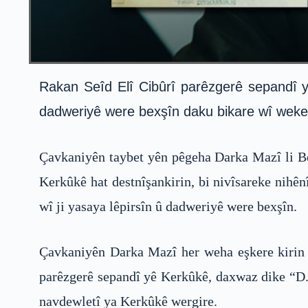
Rakan Seîd Elî Cibûrî parêzgerê sepandî y
dadweriyê were bexşîn daku bikare wî weke 
Çavkaniyên taybet yên pêgeha Darka Mazî li Be
Kerkûkê hat destnîşankirin, bi nivîsareke nihê
wî ji yasaya lêpirsîn û dadweriyê were bexşîn.
Çavkaniyên Darka Mazî her weha eşkere kirin e
parêzgerê sepandî yê Kerkûkê, daxwaz dike “D.
navdewletî ya Kerkûkê wergire.