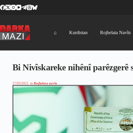
Skip
to
content
⌂
Kurdistan
Rojhelata Navîn
Bi Nivîskareke nihênî parêzgerê
17/03/2021
in
Rojhelata navîn