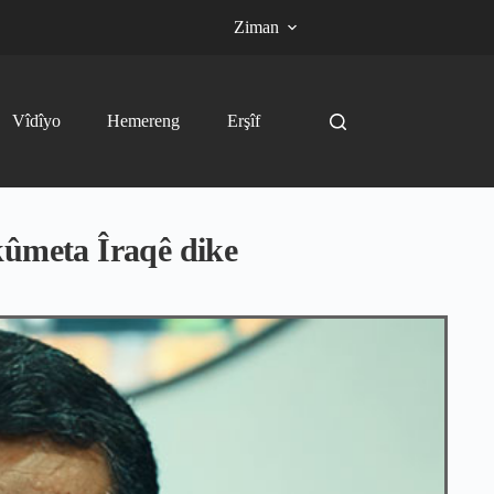
Ziman
Vîdîyo
Hemereng
Erşîf
kûmeta Îraqê dike