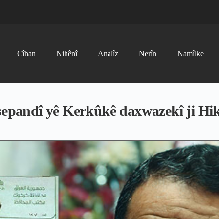
Cîhan
Nihênî
Analîz
Nerîn
Namîlke
 sepandî yê Kerkûkê daxwazekî ji Hi