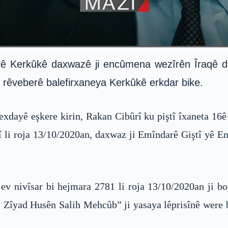
ê Kerkûkê daxwazê ji encûmena wezîrên Îraqê dike
rêveberê balefirxaneya Kerkûkê erkdar bike.
xdayê eşkere kirin, Rakan Cibûrî ku piştî îxaneta 16
nî li roja 13/10/2020an, daxwaz ji Emîndarê Giştî yê 
v nivîsar bi hejmara 2781 li roja 13/10/2020an ji b
 Zîyad Husên Salih Mehcûb” ji yasaya lêprisînê were b