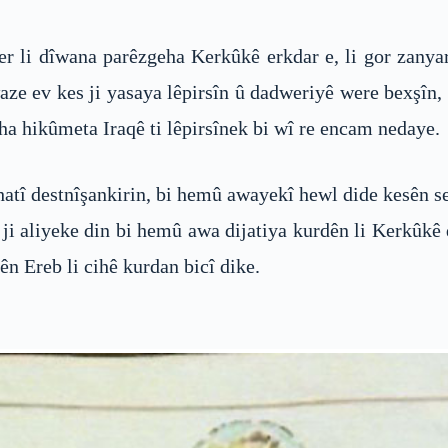
li dîwana parêzgeha Kerkûkê erkdar e, li gor zanyar
waze ev kes ji yasaya lêpirsîn û dadweriyê were bexşîn,
iha hikûmeta Iraqê ti lêpirsînek bi wî re encam nedaye.
tî destnîşankirin, bi hemû awayekî hewl dide kesên se
, ji aliyeke din bi hemû awa dijatiya kurdên li Kerkûkê
n Ereb li cihê kurdan bicî dike.