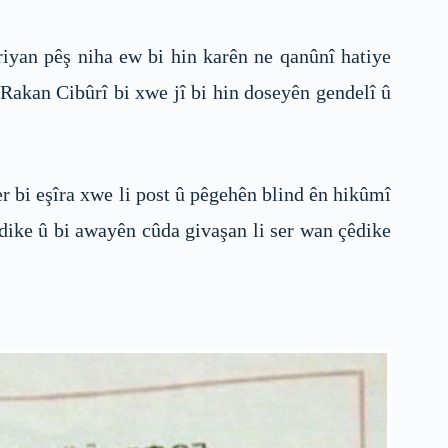
iyan pêş niha ew bi hin karên ne qanûnî hatiye
 Rakan Cibûrî bi xwe jî bi hin doseyên gendelî û
r bi eşîra xwe li post û pêgehên blind ên hikûmî
 dike û bi awayên cûda givaşan li ser wan çêdike