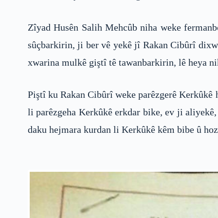
Zîyad Husên Salih Mehcûb niha weke fermanber 
sûçbarkirin, ji ber vê yekê jî Rakan Cibûrî dix
xwarina mulkê giştî tê tawanbarkirin, lê heya n
Piştî ku Rakan Cibûrî weke parêzgerê Kerkûkê ha
li parêzgeha Kerkûkê erkdar bike, ev ji aliyekê
daku hejmara kurdan li Kerkûkê kêm bibe û hozê