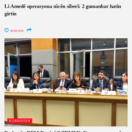
Li Amedê operasyona sûcên sîberî: 2 gumanbar hatin
girtin
08/08/2026
KURDISTAN