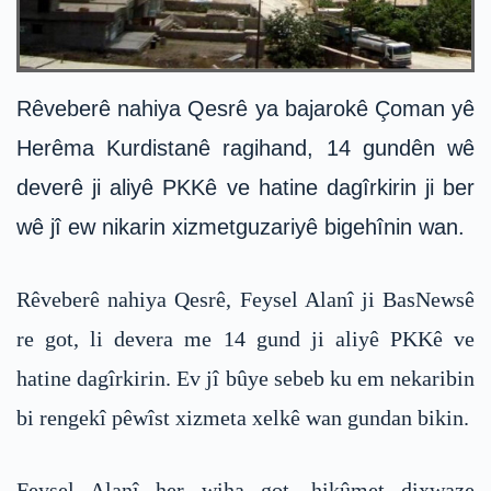
Rêveberê nahiya Qesrê ya bajarokê Çoman yê
Herêma Kurdistanê ragihand, 14 gundên wê
deverê ji aliyê PKKê ve hatine dagîrkirin ji ber
wê jî ew nikarin xizmetguzariyê bigehînin wan.
Rêveberê nahiya Qesrê, Feysel Alanî ji BasNewsê
re got, li devera me 14 gund ji aliyê PKKê ve
hatine dagîrkirin. Ev jî bûye sebeb ku em nekaribin
bi rengekî pêwîst xizmeta xelkê wan gundan bikin.
Feysel Alanî her wiha got, hikûmet dixwaze