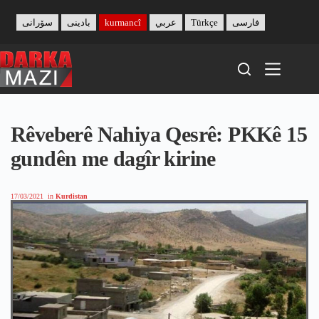
Skip
to
سۆرانی
بادینی
kurmancî
عربي
Türkçe
فارسی
content
Rêveberê Nahiya Qesrê: PKKê 15
gundên me dagîr kirine
17/03/2021
in
Kurdistan