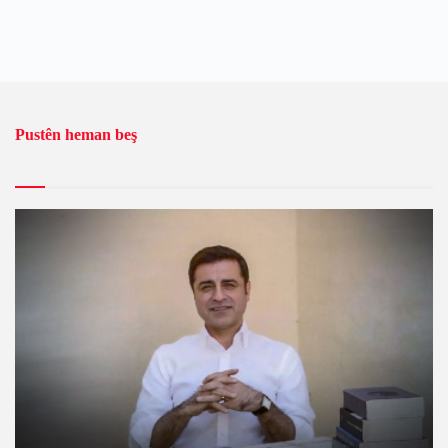
Pustên heman beş