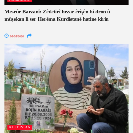
Mesrûr Barzanî: Zêdetirî hezar êrîşên bi dron û
mûşekan li ser Herêma Kurdistanê hatine kirin
08/08/2026
KURDISTAN